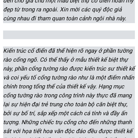
đến cho gia chủ một mẫu biệt thự cổ điển hoàn mỹ
đẹp từ trong ra ngoài. Xin mời các quý độc giả
cùng nhau đi tham quan toàn cảnh ngôi nhà này.
Kiến trúc cổ điển đã thể hiện rõ ngay ở phần tường
rào cổng ngõ. Có thể thấy ở mẫu thiết kế biệt thự
này, phần cổng tường rào được kiến trúc sư thiết kế
và coi yếu tố cổng tường rào như là một điểm nhấn
chính trong tổng thể của thiết kế vậy. Hạng mục
cổng tường rào trong công trình này thực đã mang
lại sự hiện đại trẻ trung cho toàn bộ căn biệt thự,
bởi sự bố trí, sắp xếp một cách cá tính và đầy ấn
tượng. Những chiếc trụ cổng cho đến những thanh
sắt với họa tiết hoa văn độc đáo đều được thiết kế