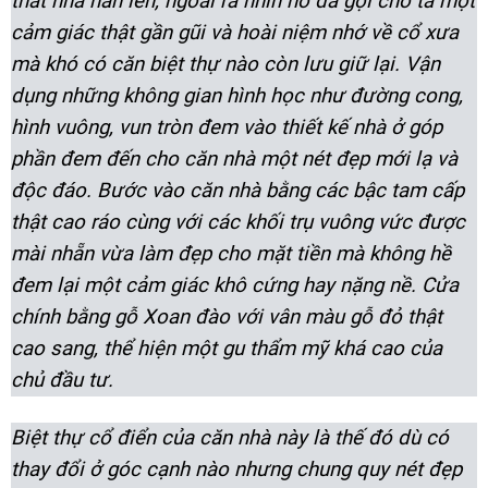
thất nhà hẳn lên, ngoài ra nhìn nó đã gợi cho ta một
cảm giác thật gần gũi và hoài niệm nhớ về cổ xưa
mà khó có căn biệt thự nào còn lưu giữ lại. Vận
dụng những không gian hình học như đường cong,
hình vuông, vun tròn đem vào thiết kế nhà ở góp
phần đem đến cho căn nhà một nét đẹp mới lạ và
độc đáo. Bước vào căn nhà bằng các bậc tam cấp
thật cao ráo cùng với các khối trụ vuông vức được
mài nhẵn vừa làm đẹp cho mặt tiền mà không hề
đem lại một cảm giác khô cứng hay nặng nề. Cửa
chính bằng gỗ Xoan đào với vân màu gỗ đỏ thật
cao sang, thể hiện một gu thẩm mỹ khá cao của
chủ đầu tư.
Biệt thự cổ điển của căn nhà này là thế đó dù có
thay đổi ở góc cạnh nào nhưng chung quy nét đẹp