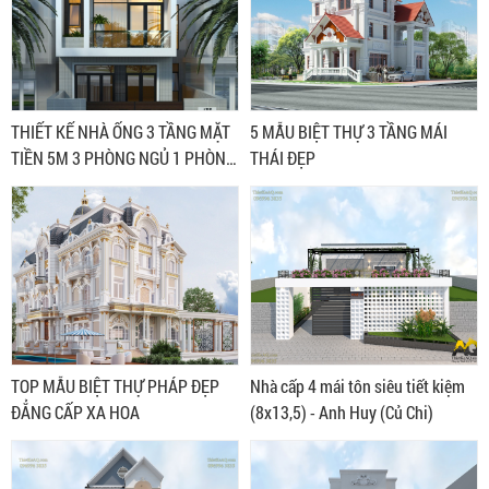
THIẾT KẾ NHÀ ỐNG 3 TẦNG MẶT
5 MẪU BIỆT THỰ 3 TẦNG MÁI
TIỀN 5M 3 PHÒNG NGỦ 1 PHÒNG
THÁI ĐẸP
THỜ
TOP MẪU BIỆT THỰ PHÁP ĐẸP
Nhà cấp 4 mái tôn siêu tiết kiệm
ĐẲNG CẤP XA HOA
(8x13,5) - Anh Huy (Củ Chi)