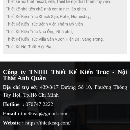
Thiết kế nội thất resort, villa
,
Thiết kế nội thất thẩm mỹ viện
,
Thiết kế nhà tiền chế, nhà container, lắp ghép
,
Thiết Kế Kiến Trúc Khách Sạn, Hotel, Homestay
,
Thiết Kế Kiến Trúc Bệnh Viện,Thẩm Mỹ Viện
,
Thiết Kế Kiến Trúc Nhà Ống, Nhà phố
,
Thiết Kế Kiến Trúc Villa Sân Vườn Hiện Đại, Sang Trọng
,
Thiết Kế Nội Thất Hiện Đại
,
Công ty TNHH Thiết Kế Kiến Trúc - Nội
Thất Anh Quân
Địa chỉ trụ sở:
439/8/17 Đường Số 10, Phường Thông
Tây Hội, Tp.Hồ Chí Minh
Hotline :
070747 2222
Email :
thietkeaq@gmail.com
Website :
https://thietkeaq.com/