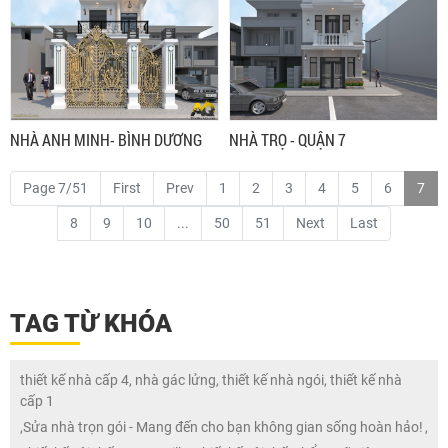
NHÀ ANH MINH- BÌNH DƯƠNG
NHÀ TRỌ - QUẬN 7
Page 7/51
First
Prev
1
2
3
4
5
6
7
8
9
10
...
50
51
Next
Last
TAG TỪ KHÓA
thiết kế nhà cấp 4, nhà gác lửng, thiết kế nhà ngói, thiết kế nhà
cấp 1
,
Sửa nhà trọn gói - Mang đến cho bạn không gian sống hoàn hảo!
,