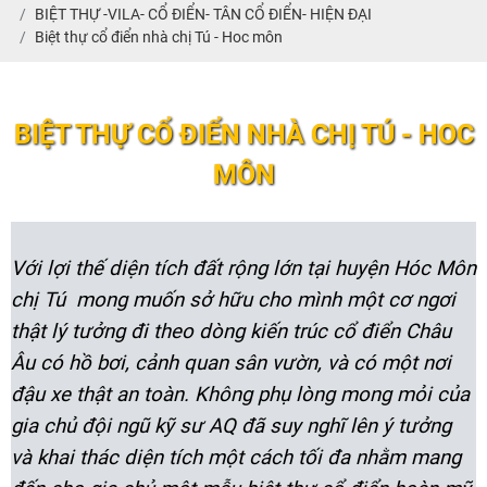
BIỆT THỰ -VILA- CỔ ĐIỂN- TÂN CỔ ĐIỂN- HIỆN ĐẠI
Biệt thự cổ điển nhà chị Tú - Hoc môn
BIỆT THỰ CỔ ĐIỂN NHÀ CHỊ TÚ - HOC
MÔN
Với lợi thế diện tích đất rộng lớn tại huyện Hóc Môn
chị Tú mong muốn sở hữu cho mình một cơ ngơi
thật lý tưởng đi theo dòng kiến trúc cổ điển Châu
Âu có hồ bơi, cảnh quan sân vườn, và có một nơi
đậu xe thật an toàn. Không phụ lòng mong mỏi của
gia chủ đội ngũ kỹ sư AQ đã suy nghĩ lên ý tưởng
và khai thác diện tích một cách tối đa nhằm mang