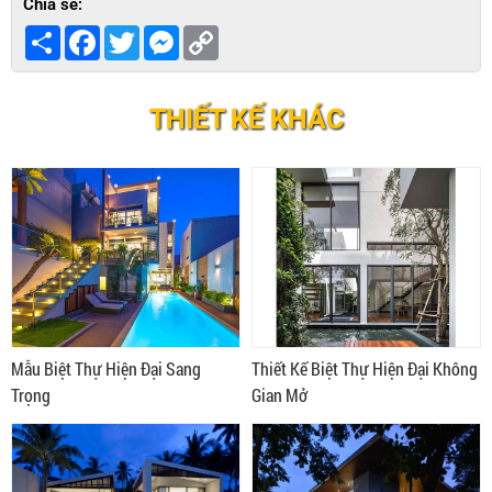
Chia sẻ:
Share
Facebook
Twitter
Messenger
Copy
Link
THIẾT KẾ KHÁC
Mẫu Biệt Thự Hiện Đại Sang
Thiết Kế Biệt Thự Hiện Đại Không
Trọng
Gian Mở