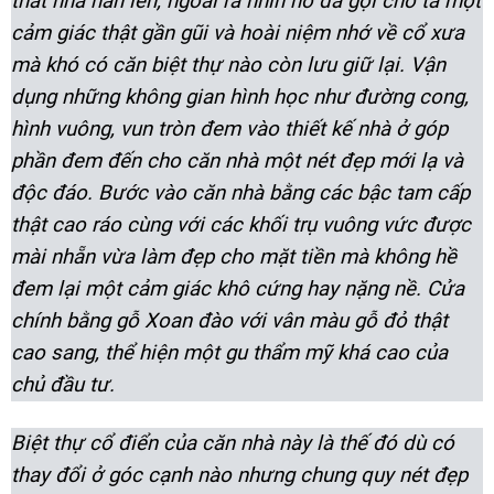
thất nhà hẳn lên, ngoài ra nhìn nó đã gợi cho ta một
cảm giác thật gần gũi và hoài niệm nhớ về cổ xưa
mà khó có căn biệt thự nào còn lưu giữ lại. Vận
dụng những không gian hình học như đường cong,
hình vuông, vun tròn đem vào thiết kế nhà ở góp
phần đem đến cho căn nhà một nét đẹp mới lạ và
độc đáo. Bước vào căn nhà bằng các bậc tam cấp
thật cao ráo cùng với các khối trụ vuông vức được
mài nhẵn vừa làm đẹp cho mặt tiền mà không hề
đem lại một cảm giác khô cứng hay nặng nề. Cửa
chính bằng gỗ Xoan đào với vân màu gỗ đỏ thật
cao sang, thể hiện một gu thẩm mỹ khá cao của
chủ đầu tư.
Biệt thự cổ điển của căn nhà này là thế đó dù có
thay đổi ở góc cạnh nào nhưng chung quy nét đẹp