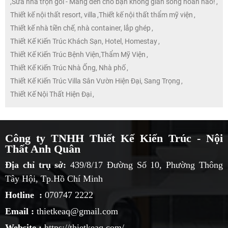
,
Sửa nhà trọn gói - Mang đến cho bạn không gian sống hoàn hảo!
,
Thiết kế nội thất resort, villa
,
Thiết kế nội thất thẩm mỹ viện
,
Thiết kế nhà tiền chế, nhà container, lắp ghép
,
Thiết Kế Kiến Trúc Khách Sạn, Hotel, Homestay
,
Thiết Kế Kiến Trúc Bệnh Viện,Thẩm Mỹ Viện
,
Thiết Kế Kiến Trúc Nhà Ống, Nhà phố
,
Thiết Kế Kiến Trúc Villa Sân Vườn Hiện Đại, Sang Trọng
,
Thiết Kế Nội Thất Hiện Đại
,
Công ty TNHH Thiết Kế Kiến Trúc - Nội
Thất Anh Quân
Địa chỉ trụ sở:
439/8/17 Đường Số 10, Phường Thông
Tây Hội, Tp.Hồ Chí Minh
Hotline :
070747 2222
Email :
thietkeaq@gmail.com
Website :
https://thietkeaq.com/