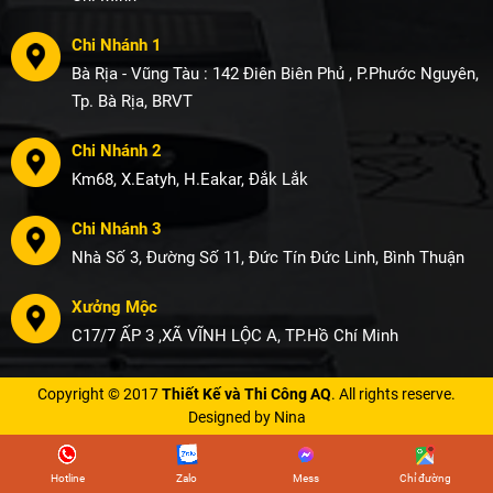
Chi Nhánh 1
Bà Rịa - Vũng Tàu : 142 Điên Biên Phủ , P.Phước Nguyên,
Tp. Bà Rịa, BRVT
Chi Nhánh 2
Km68, X.Eatyh, H.Eakar, Đắk Lắk
Chi Nhánh 3
Nhà Số 3, Đường Số 11, Đức Tín Đức Linh, Bình Thuận
Xưởng Mộc
C17/7 ẤP 3 ,XÃ VĨNH LỘC A, TP.Hồ Chí Minh
Copyright © 2017
Thiết Kế và Thi Công AQ
. All rights reserve.
Designed by Nina
Hotline
Zalo
Mess
Chỉ đường