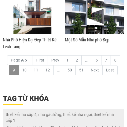
Nhà Phố Hiện Đại Đẹp Thiết Kế
Một Số Mẫu Nhà phố Đẹp
Lệch Tầng
Page 9/51
First
Prev
1
2
...
6
7
8
9
10
11
12
...
50
51
Next
Last
TAG TỪ KHÓA
thiết kế nhà cấp 4, nhà gác lửng, thiết kế nhà ngói, thiết kế nhà
cấp 1