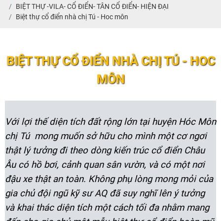
BIỆT THỰ -VILA- CỔ ĐIỂN- TÂN CỔ ĐIỂN- HIỆN ĐẠI
Biệt thự cổ điển nhà chị Tú - Hoc môn
BIỆT THỰ CỔ ĐIỂN NHÀ CHỊ TÚ - HOC
MÔN
Với lợi thế diện tích đất rộng lớn tại huyện Hóc Môn
chị Tú mong muốn sở hữu cho mình một cơ ngơi
thật lý tưởng đi theo dòng kiến trúc cổ điển Châu
Âu có hồ bơi, cảnh quan sân vườn, và có một nơi
đậu xe thật an toàn. Không phụ lòng mong mỏi của
gia chủ đội ngũ kỹ sư AQ đã suy nghĩ lên ý tưởng
và khai thác diện tích một cách tối đa nhằm mang