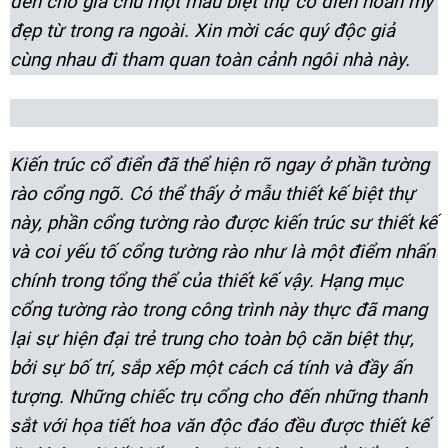
đến cho gia chủ một mẫu biệt thự cổ điển hoàn mỹ
đẹp từ trong ra ngoài. Xin mời các quý độc giả
cùng nhau đi tham quan toàn cảnh ngôi nhà này.
Kiến trúc cổ điển đã thể hiện rõ ngay ở phần tường
rào cổng ngõ. Có thể thấy ở mẫu thiết kế biệt thự
này, phần cổng tường rào được kiến trúc sư thiết kế
và coi yếu tố cổng tường rào như là một điểm nhấn
chính trong tổng thể của thiết kế vậy. Hạng mục
cổng tường rào trong công trình này thực đã mang
lại sự hiện đại trẻ trung cho toàn bộ căn biệt thự,
bởi sự bố trí, sắp xếp một cách cá tính và đầy ấn
tượng. Những chiếc trụ cổng cho đến những thanh
sắt với họa tiết hoa văn độc đáo đều được thiết kế