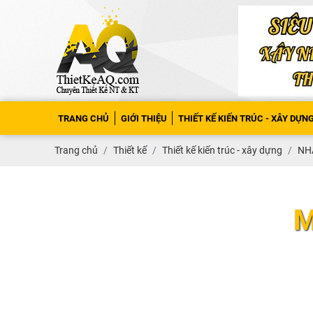
TRANG CHỦ
GIỚI THIỆU
THIẾT KẾ KIẾN TRÚC - XÂY DỰN
Trang chủ
Thiết kế
Thiết kế kiến trúc - xây dựng
NHÀ
M