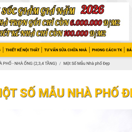
G
THIẾT KẾ NỘI THẤT
TƯ VẤN SỬA CHỮA NHÀ
PHONG CÁCH TK
BÁ
 PHỐ - NHÀ ỐNG (2,3,4 TẦNG)
Một Số Mẫu Nhà phố Đẹp
ỘT SỐ MẪU NHÀ PHỐ Đ