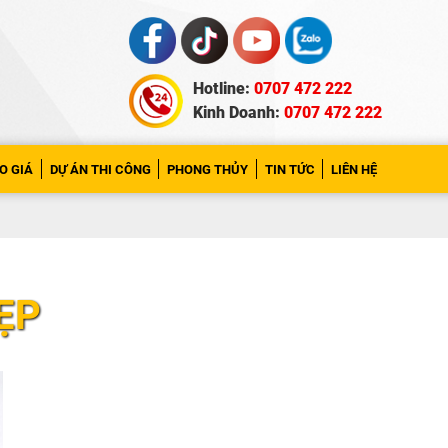
Hotline:
0707 472 222
Kinh Doanh:
0707 472 222
O GIÁ
DỰ ÁN THI CÔNG
PHONG THỦY
TIN TỨC
LIÊN HỆ
ẸP