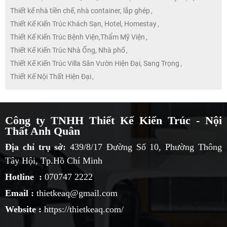
Thiết kế nhà tiền chế, nhà container, lắp ghép
,
Thiết Kế Kiến Trúc Khách Sạn, Hotel, Homestay
,
Thiết Kế Kiến Trúc Bệnh Viện,Thẩm Mỹ Viện
,
Thiết Kế Kiến Trúc Nhà Ống, Nhà phố
,
Thiết Kế Kiến Trúc Villa Sân Vườn Hiện Đại, Sang Trọng
,
Thiết Kế Nội Thất Hiện Đại
,
Công ty TNHH Thiết Kế Kiến Trúc - Nội
Thất Anh Quân
Địa chỉ trụ sở:
439/8/17 Đường Số 10, Phường Thông
Tây Hội, Tp.Hồ Chí Minh
Hotline :
070747 2222
Email :
thietkeaq@gmail.com
Website :
https://thietkeaq.com/