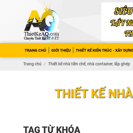
TRANG CHỦ
GIỚI THIỆU
THIẾT KẾ KIẾN TRÚC - XÂY DỰN
Trang chủ
Thiết kế nhà tiền chế, nhà container, lắp ghép
THIẾT KẾ NHÀ
TAG TỪ KHÓA