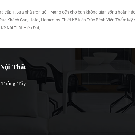
nhà cấp 1
,
Sửa nhà trọn gói - Mang đến cho bạn không gian sống hoàn hảo
 Trúc Khách Sạn, Hotel, Homestay
,
Thiết Kế Kiến Trúc Bệnh Viện,Thẩm Mỹ 
 Kế Nội Thất Hiện Đại
,
Nội Thất
 Thông Tây