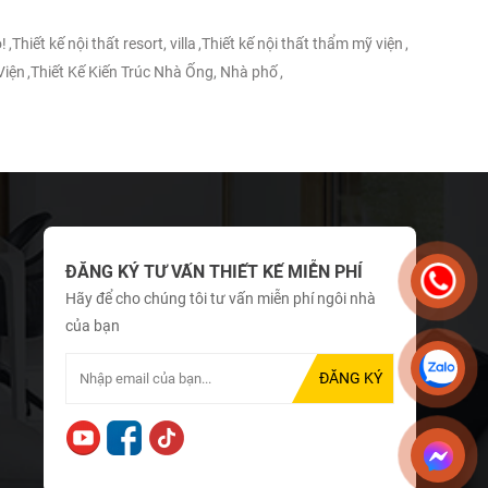
!
,
Thiết kế nội thất resort, villa
,
Thiết kế nội thất thẩm mỹ viện
,
Viện
,
Thiết Kế Kiến Trúc Nhà Ống, Nhà phố
,
ĐĂNG KÝ TƯ VẤN THIẾT KẾ MIỄN PHÍ
Hãy để cho chúng tôi tư vấn miễn phí ngôi nhà
của bạn