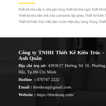
thiết kế nhà cấp 4, nhà gác lửng, thiết kế nhà ngói, thiết kế 
Thiết kế nhà tiền chế, nhà container, lắp ghép
,
Thiết Kế Kiến
Thiết Kế Kiến Trúc Villa Sân Vườn Hiện Đại, Sang Trọng
,
Thiết
Công ty TNHH Thiết Kế Kiến Trúc - 
Anh Quân
Địa chỉ trụ sở:
439/8/17 Đường Số 10, Phường
Hội, Tp.Hồ Chí Minh
Hotline :
070747 2222
Email :
thietkeaq@gmail.com
Website :
https://thietkeaq.com/