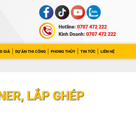
Hotline:
0707 472 222
Kinh Doanh:
0707 472 222
O GIÁ
DỰ ÁN THI CÔNG
PHONG THỦY
TIN TỨC
LIÊN HỆ
NER, LẮP GHÉP