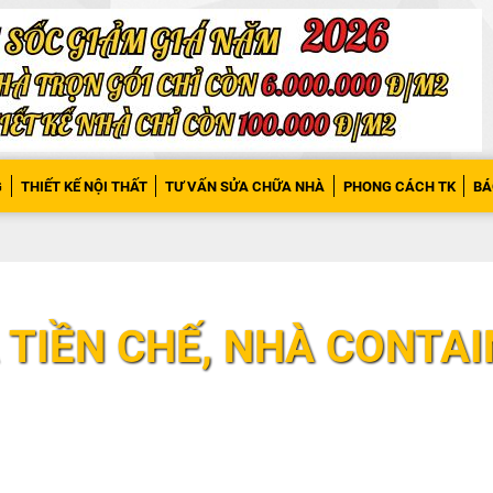
G
THIẾT KẾ NỘI THẤT
TƯ VẤN SỬA CHỮA NHÀ
PHONG CÁCH TK
BÁ
 TIỀN CHẾ, NHÀ CONTAI