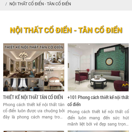
NỘI THẤT CỔ ĐIỂN - TÂN CỔ ĐIỂN
NỘI THẤT CỔ ĐIỂN - TÂN CỔ ĐIỂN
THIẾT KẾ NỘI THẤT TÂN CỔ ĐIỂN
+101 Phong cách thiết kế nội thất
cổ điển
Phong cách thiết kế nội thất tân
cổ điển luôn được ưa chuộng bởi
Phong cách thiết kế nội thất cổ
đây là phong cách mang trong
điển luôn mang đến sức hút
mình nét nghệ thuật độc đáo và
mãnh liệt bởi vẻ đẹp sang trọng,
sự hòa quyện của vẻ đẹp cổ điển
quý phái và tinh tế. Lấy cảm hứng