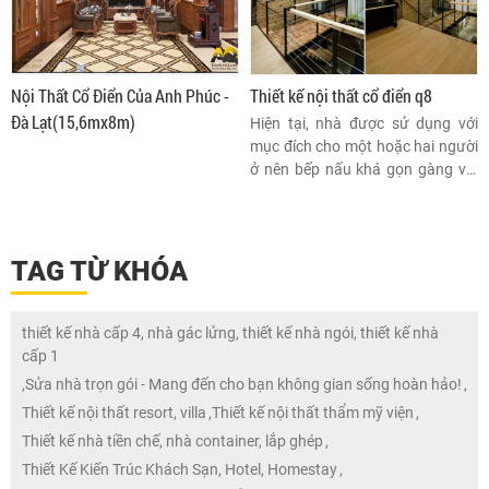
cổ điển – sự giao thoa tinh tế
giữa nét sang trọng cổ điển và sự
hiện đại phóng khoáng.
Nội Thất Cổ Điển Của Anh Phúc -
Thiết kế nội thất cổ điển q8
Đà Lạt(15,6mx8m)
Hiện tại, nhà được sử dụng với
mục đích cho một hoặc hai người
ở nên bếp nấu khá gọn gàng với
thiết kế đá mài giản dị.
TAG TỪ KHÓA
thiết kế nhà cấp 4, nhà gác lửng, thiết kế nhà ngói, thiết kế nhà
cấp 1
,
Sửa nhà trọn gói - Mang đến cho bạn không gian sống hoàn hảo!
,
Thiết kế nội thất resort, villa
,
Thiết kế nội thất thẩm mỹ viện
,
Thiết kế nhà tiền chế, nhà container, lắp ghép
,
Thiết Kế Kiến Trúc Khách Sạn, Hotel, Homestay
,