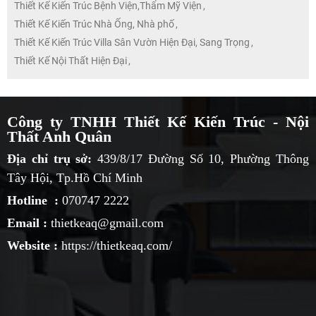
Thiết Kế Kiến Trúc Bệnh Viện,Thẩm Mỹ Viện
,
Thiết Kế Kiến Trúc Nhà Ống, Nhà phố
,
Thiết Kế Kiến Trúc Villa Sân Vườn Hiện Đại, Sang Trọng
,
Thiết Kế Nội Thất Hiện Đại
,
Công ty TNHH Thiết Kế Kiến Trúc - Nội
Thất Anh Quân
Địa chỉ trụ sở:
439/8/17 Đường Số 10, Phường Thông
Tây Hội, Tp.Hồ Chí Minh
Hotline :
070747 2222
Email :
thietkeaq@gmail.com
Website :
https://thietkeaq.com/