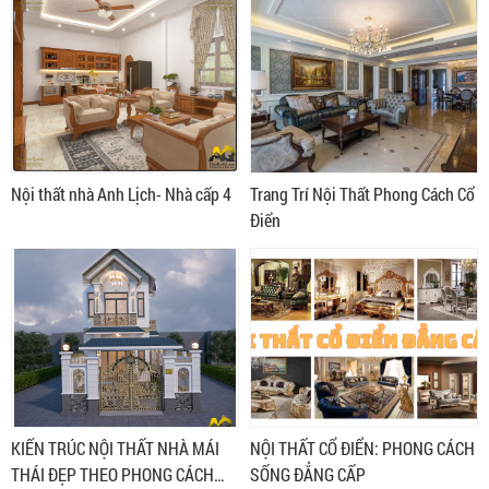
và sự tiện nghi hiện đại. Trong bài
từ những giá trị nghệ thuật, kiến
viết này, hãy cùng AQ khám phá
trúc Châu Âu, phong cách này
các đặc điểm nổi bật của các mẫu
không chỉ tôn vinh sự trường tồn
thiết kế nội thất tân cổ điển.
mà còn thể hiện đẳng cấp và gu
thẩm mỹ tinh tế của gia chủ.
Nội thất nhà Anh Lịch- Nhà cấp 4
Trang Trí Nội Thất Phong Cách Cổ
Điển
KIẾN TRÚC NỘI THẤT NHÀ MÁI
NỘI THẤT CỔ ĐIỂN: PHONG CÁCH
THÁI ĐẸP THEO PHONG CÁCH
SỐNG ĐẲNG CẤP