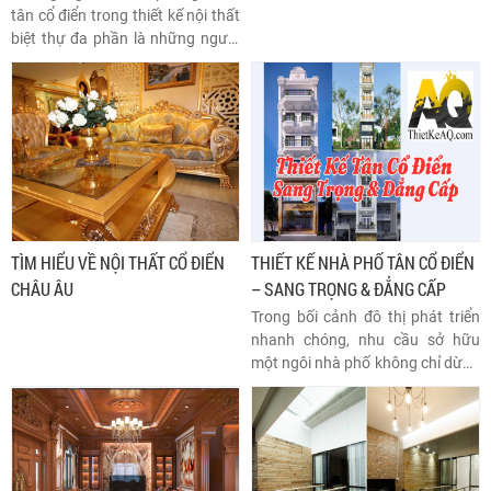
tân cổ điển trong thiết kế nội thất
biệt thự đa phần là những người
lãng mạn, linh động và giàu sức
sáng tạo. Nội thất biệt thự tân cổ
điển là sự kết hợp hoàn hảo giữa
những đường nét tinh xảo cổ điển
và sự cách tân tươi mới, tạo nên
sức hút khó cưỡng.
TÌM HIỂU VỀ NỘI THẤT CỔ ĐIỂN
THIẾT KẾ NHÀ PHỐ TÂN CỔ ĐIỂN
CHÂU ÂU
– SANG TRỌNG & ĐẲNG CẤP
Trong bối cảnh đô thị phát triển
nhanh chóng, nhu cầu sở hữu
một ngôi nhà phố không chỉ dừng
lại ở sự tiện nghi mà còn phải thể
hiện được phong cách sống riêng
của gia chủ. Một trong những
phong cách kiến trúc được ưa
chuộng nhất hiện nay chính là tân