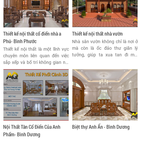
tạo nên không gian sống vừa ấm
quý phái, sang trọng và không
cúng, gần gũi, vừa đẳng cấp và
gian sống đẳng cấp.
sang trọng.
Thiết kế nội thất cổ điển nhà a
Thiết kế nội thất nhà vườn
Phú- Bình Phước
Nhà sân vườn không chỉ là nơi ở
mà còn là ốc đảo thư giãn lý
Thiết kế nội thất là một lĩnh vực
tưởng, giúp ta xua tan đi mọi
chuyên môn liên quan đến việc
căng thẳng, mệt mỏi của cuộc
sắp xếp và bố trí không gian nội
sống hiện đại.
thất một cách tiện nghi, thẩm mỹ
và phù hợp với nhu cầu sử dụng
của con người
Nội Thất Tân Cổ Điển Của Anh
Biệt thự Anh Ẩn - Bình Dương
Phẩm- Bình Dương