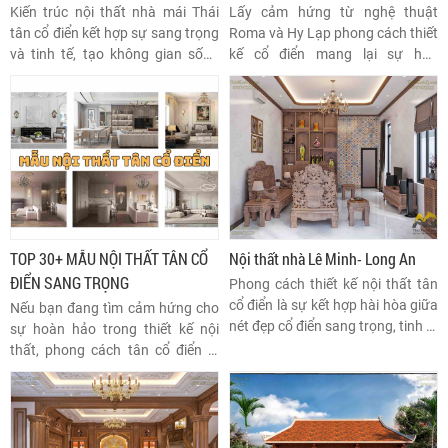
TÂN CỔ ĐIỂN
Kiến trúc nội thất nhà mái Thái
Lấy cảm hứng từ nghệ thuật
tân cổ điển kết hợp sự sang trọng
Roma và Hy Lạp phong cách thiết
và tinh tế, tạo không gian sống
kế cổ điển mang lại sự hào
đẳng cấp. Các chi tiết thiết kế như
nhoáng và tinh tế với những chi
mái dốc và hoa văn trang trí
tiết hoa văn tình xảo, các vật liệu
mang đến nét thẩm mỹ độc đáo
như gỗ quý và da thật thể hiện
cho ngôi nhà
phong cách sống sang trọng và
đẳng cấp. Top 20+ NỘI THẤT CỔ
ĐIỂN: PHONG CÁCH SỐNG ĐẲNG
CẤP sẽ mang đến cho bạn những
ý tưởng tuyệt vời cho căn nhà của
mình.
TOP 30+ MẪU NỘI THẤT TÂN CỔ
Nội thất nhà Lê Minh- Long An
ĐIỂN SANG TRỌNG
Phong cách thiết kế nội thất tân
cổ điển là sự kết hợp hài hòa giữa
Nếu bạn đang tìm cảm hứng cho
nét đẹp cổ điển sang trọng, tinh tế
sự hoàn hảo trong thiết kế nội
với những đường nét hiện đại,
thất, phong cách tân cổ điển là
thanh lịch. Phong cách này lấy
lựa chọn lý tưởng. Thiết kế tân cổ
cảm hứng từ kiến trúc Hy Lạp và
điển là sự kết hợp tinh tế giữa vẻ
La Mã cổ đại, nhưng được lược
đẹp cổ điển quý phái và sự tiện
bỏ những chi tiết rườm rà, cầu kỳ,
nghi hiện đại mang lại cảm giác