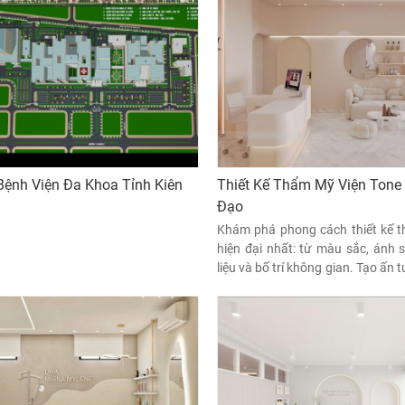
 Bệnh Viện Đa Khoa Tỉnh Kiên
Thiết Kế Thẩm Mỹ Viện Tone
Đạo
Khám phá phong cách thiết kế 
hiện đại nhất: từ màu sắc, ánh 
liệu và bố trí không gian. Tạo ấn
nghiệp, thư giãn cho khách hàng.