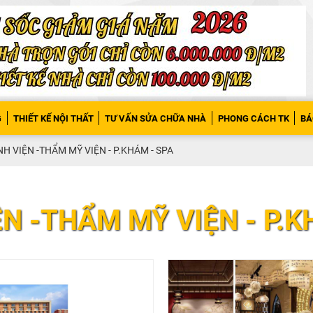
G
THIẾT KẾ NỘI THẤT
TƯ VẤN SỬA CHỮA NHÀ
PHONG CÁCH TK
BÁ
H VIỆN -THẨM MỸ VIỆN - P.KHÁM - SPA
N -THẨM MỸ VIỆN - P.K