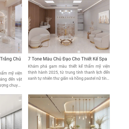
 Trắng Chủ
7 Tone Màu Chủ Đạo Cho Thiết Kế Spa
Khám phá gam màu thiết kế thẩm mỹ viện
thịnh hành 2025, từ trung tính thanh lịch đến
thẩm mỹ viện
xanh tự nhiên thư giãn và hồng pastel nữ tính.
sáng đến vật
Nâng tầm không gian, thu hút khách hàng &
 tượng chuyên
tạo dấu ấn thương hiệu riêng biệt.