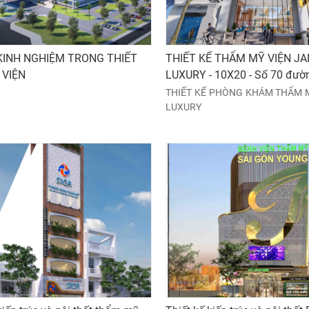
INH NGHIỆM TRONG THIẾT
THIẾT KẾ THẨM MỸ VIỆN J
 VIỆN
LUXURY - 10X20 - Số 70 đườ
Đằng 2, Phường 2, Quận Tân 
THIẾT KẾ PHÒNG KHÁM THẨM 
TP.HCM
LUXURY