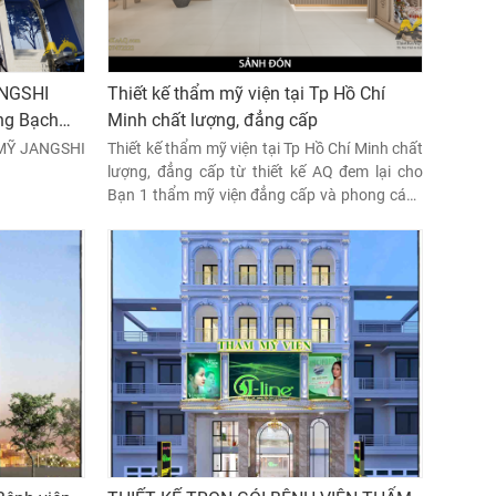
ANGSHI
Thiết kế thẩm mỹ viện tại Tp Hồ Chí
ng Bạch
Minh chất lượng, đẳng cấp
Bình,
MỸ JANGSHI
Thiết kế thẩm mỹ viện tại Tp Hồ Chí Minh chất
lượng, đẳng cấp từ thiết kế AQ đem lại cho
Bạn 1 thẩm mỹ viện đẳng cấp và phong cách
riêng cho Khách Hàng có trải nghiệm mới.