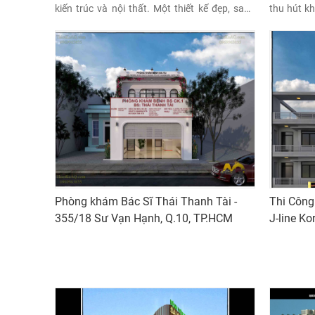
kiến trúc và nội thất. Một thiết kế đẹp, sang
thu hút k
trọng và tinh tế sẽ khiến bạn cảm thấy thoải
cho spa. M
mái, thư giãn và an tâm khi sử dụng dịch vụ.
tế sẽ ma
thoải mái,
vụ.
Phòng khám Bác Sĩ Thái Thanh Tài -
Thi Công
355/18 Sư Vạn Hạnh, Q.10, TP.HCM
J-line K
2, Tân B