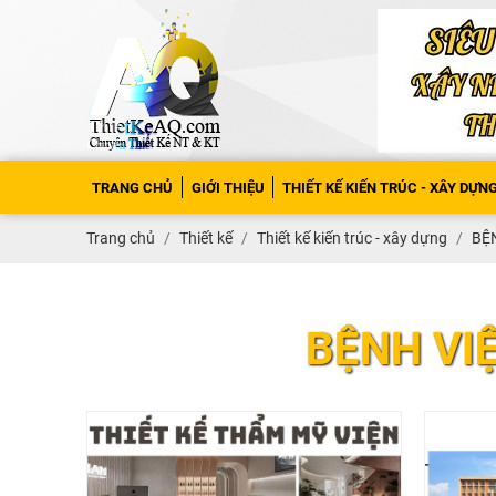
TRANG CHỦ
GIỚI THIỆU
THIẾT KẾ KIẾN TRÚC - XÂY DỰN
Trang chủ
Thiết kế
Thiết kế kiến trúc - xây dựng
BỆN
BỆNH VIỆ