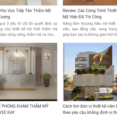
 Khu Vực Tiếp Tân Thẩm Mỹ
Review: Các Công Trình Thiế
Tượng
Mỹ Viện Đã Thi Công
ua 5 yếu tố cốt lõi quyết định sự
Nâng tầm thương hiệu với thiế
g của thiết kế nội thất thẩm mỹ
viện, spa đẳng cấp, sang trọn
 bảo công năng, thẩm mỹ và chuẩn
giúp bạn tạo ra không gian tinh t
mọi khách hàng VIP.
KẾ PHÒNG KHÁM THẨM MỸ
Cách tìm đơn vị thiết kế việ
YEE KAY
theo yêu cầu khẳng định vị t