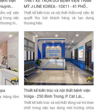
 Bệnh viện
THIẾT KẾ TRỌN GÓI BỆNH VIỆN THẨM
 Huỳnh
MỸ J-LINE KOREA - 10X11 - 41 PHỔ
hạnh,
QUANG , TPHCM
thẩm mỹ viện
Thiết kế kiến trúc và nội thất thẩm mỹ viện: Bí
g trong việc
quyết thu hút khách hàng và tạo dựng
 thương hiệu
thương hiệu
g trọng, tinh
ng cảm giác
 sử dụng dịch
 spa
Thiết kế kiến trúc và nội thất bệnh viện
Volga - 250 Bình Trưng, P. Cát Lái,
pa: Nâng tầm
Thành phố Thủ Đức , TPHCM
Thiết kế kiến trúc và nội thất đóng vai trò then
chốt trong việc tạo dựng môi trường chữa