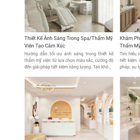
Thiết Kế Ánh Sáng Trong Spa/Thẩm Mỹ
Khám Phá
Viện Tạo Cảm Xúc
Thẩm Mỹ
Hướng dẫn tối ưu ánh sáng trong thiết kế
Tìm hiểu v
thẩm mỹ viện: từ lựa chọn màu sắc, cường độ
tiết kiệm 
đến giải pháp tiết kiệm năng lượng. Tạo không
pháp, xu h
gian thư giãn, chuyên nghiệp & thu hút khách
sách mà 
hàng.
năng.