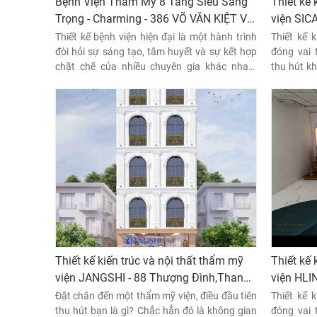
Bệnh Viện Thẩm Mỹ 8 Tầng Siêu Sang
Thiết kế 
Trọng - Charming - 386 VÕ VĂN KIỆT VÀ
viện SIC
8/2B HỒ HẢO HỚN, PHƯỜNG CÔ GIANG,
Thiết kế bệnh viện hiện đại là một hành trình
Thiết kế 
QUẬN 1, TР.НСМ.
đòi hỏi sự sáng tạo, tâm huyết và sự kết hợp
đóng vai 
chặt chẽ của nhiều chuyên gia khác nhau.
thu hút k
Bằng cách áp dụng những nguyên tắc thiết kế
cho spa. M
tiên tiến và đặt lợi ích của bệnh nhân lên hàng
tế sẽ ma
đầu, chúng ta có thể kiến tạo những bệnh viện
thoải mái,
hiện đại, nơi mà mọi người đều cảm thấy an
vụ.
tâm, tin tưởng và được chăm sóc tốt nhất.
Thiết kế kiến trúc và nội thất thẩm mỹ
Thiết kế 
viện JANGSHI - 88 Thượng Đình,Thanh
viện HLI
Xuân,Hà Nội
Nhuế, Cầ
Đặt chân đến một thẩm mỹ viện, điều đầu tiên
Thiết kế 
thu hút bạn là gì? Chắc hẳn đó là không gian
đóng vai 