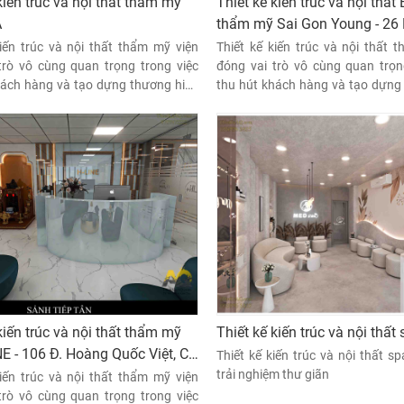
kiến trúc và nội thất thẩm mỹ
Thiết kế kiến trúc và nội thất
A
thẩm mỹ Sai Gon Young - 26
Đình Hai, Phường 14, Bình T
kiến trúc và nội thất thẩm mỹ viện
Thiết kế kiến trúc và nội thất 
trò vô cùng quan trọng trong việc
Thành phố Hồ Chí Minh
đóng vai trò vô cùng quan trọn
hách hàng và tạo dựng thương hiệu
thu hút khách hàng và tạo dựng
ột không gian đẹp, sang trọng, tinh
cho spa. Một không gian đẹp, san
ng đến cho khách hàng cảm giác
tế sẽ mang đến cho khách hà
 thư giãn và an tâm khi sử dụng dịch
thoải mái, thư giãn và an tâm khi
vụ.
kiến trúc và nội thất thẩm mỹ
Thiết kế kiến trúc và nội thất
NE - 106 Đ. Hoàng Quốc Việt, Cổ
Thiết kế kiến trúc và nội thất s
u Giấy, Hà Nội
trải nghiệm thư giãn
kiến trúc và nội thất thẩm mỹ viện
trò vô cùng quan trọng trong việc