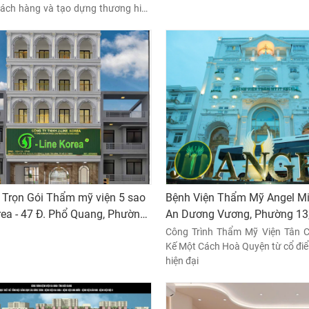
hách hàng và tạo dựng thương hiệu
ột không gian đẹp, sang trọng, tinh
ng đến cho khách hàng cảm giác
 thư giãn và an tâm khi sử dụng dịch
 Trọn Gói Thẩm mỹ viện 5 sao
Bệnh Viện Thẩm Mỹ Angel Mi
orea - 47 Đ. Phổ Quang, Phường
An Dương Vương, Phường 13,
ình, Thành phố Hồ Chí Minh
Thành phố Hồ Chí Minh
Công Trình Thẩm Mỹ Viện Tân C
Kế Một Cách Hoà Quyện từ cổ điển
hiện đại