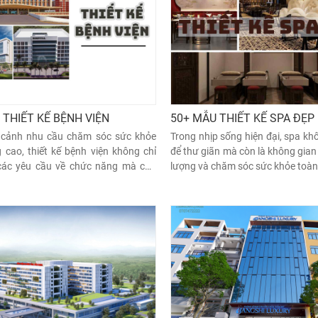
 THIẾT KẾ BỆNH VIỆN
50+ MẪU THIẾT KẾ SPA ĐẸP
 cảnh nhu cầu chăm sóc sức khỏe
Trong nhịp sống hiện đại, spa khô
 cao, thiết kế bệnh viện không chỉ
để thư giãn mà còn là không gian
các yêu cầu về chức năng mà còn
lượng và chăm sóc sức khỏe toàn
 trường an toàn, tiện nghi và hiệu
 bệnh nhân lẫn nhân viên y tế