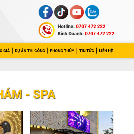
Hotline:
0707 472 222
Kinh Doanh:
0707 472 222
O GIÁ
DỰ ÁN THI CÔNG
PHONG THỦY
TIN TỨC
LIÊN HỆ
HÁM - SPA