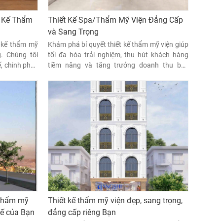
t Kế Thẩm
Thiết Kế Spa/Thẩm Mỹ Viện Đẳng Cấp
và Sang Trọng
t kế thẩm mỹ
Khám phá bí quyết thiết kế thẩm mỹ viện giúp
g. Chúng tôi
tối đa hóa trải nghiệm, thu hút khách hàng
ế, chinh phục
tiềm năng và tăng trưởng doanh thu bền
vững. Xem ngay các mẹo chuyên gia
n thẩm mỹ
Thiết kế thẩm mỹ viện đẹp, sang trọng,
hế của Bạn
đẳng cấp riêng Bạn