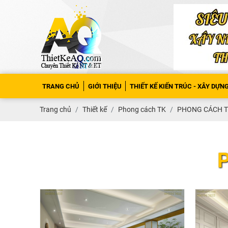
TRANG CHỦ
GIỚI THIỆU
THIẾT KẾ KIẾN TRÚC - XÂY DỰN
Trang chủ
Thiết kế
Phong cách TK
PHONG CÁCH T