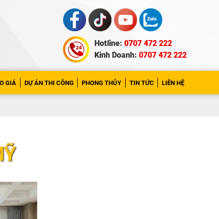
Hotline:
0707 472 222
Kinh Doanh:
0707 472 222
O GIÁ
DỰ ÁN THI CÔNG
PHONG THỦY
TIN TỨC
LIÊN HỆ
MỸ