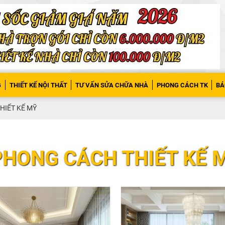
G
THIẾT KẾ NỘI THẤT
TƯ VẤN SỬA CHỮA NHÀ
PHONG CÁCH TK
BÁ
HIẾT KẾ MỸ
PHONG CÁCH THIẾT KẾ 