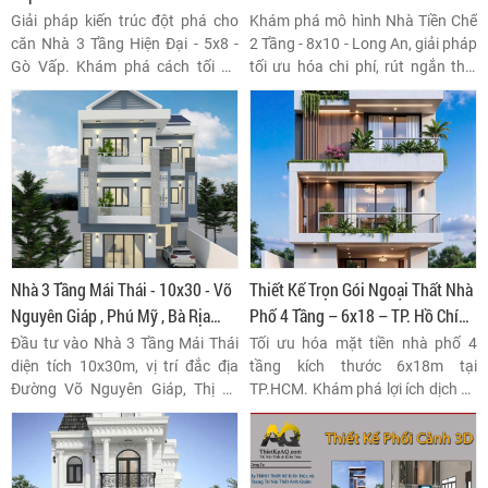
Giải pháp kiến trúc đột phá cho
Khám phá mô hình Nhà Tiền Chế
căn Nhà 3 Tầng Hiện Đại - 5x8 -
2 Tầng - 8x10 - Long An, giải pháp
Gò Vấp. Khám phá cách tối đa
tối ưu hóa chi phí, rút ngắn thời
hóa không gian 40m² bằng công
gian thi công mà vẫn đảm bảo độ
năng khoa học, vật liệu bền vững
bền vững và thẩm mỹ. Thiết kế
và phong cách tối giản, tinh tế.
160m² linh hoạt cho mọi nhu cầu
sử dụng tại vùng đất năng động
Long An.
Nhà 3 Tầng Mái Thái - 10x30 - Võ
Thiết Kế Trọn Gói Ngoại Thất Nhà
Nguyên Giáp , Phú Mỹ , Bà Rịa
Phố 4 Tầng – 6x18 – TP. Hồ Chí
Vũng Tàu
Minh
Đầu tư vào Nhà 3 Tầng Mái Thái
Tối ưu hóa mặt tiền nhà phố 4
diện tích 10x30m, vị trí đắc địa
tầng kích thước 6x18m tại
Đường Võ Nguyên Giáp, Thị xã
TP.HCM. Khám phá lợi ích dịch vụ
Phú Mỹ, Bà Rịa Vũng Tàu. Thiết kế
thiết kế trọn gói ngoại thất
sang trọng, tiềm năng sinh lời
chuyên nghiệp, đảm bảo thẩm
vượt trội.
mỹ, công năng và tuân thủ pháp
lý xây dựng đô thị.