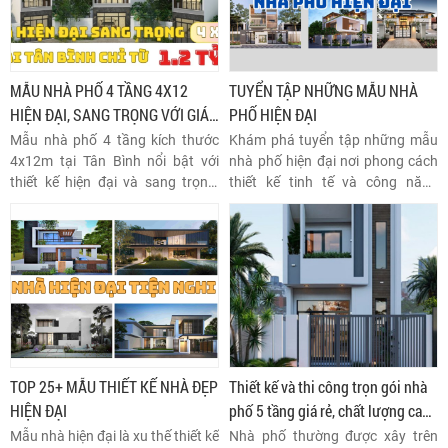
MẪU NHÀ PHỐ 4 TẦNG 4X12
TUYỂN TẬP NHỮNG MẪU NHÀ
HIỆN ĐẠI, SANG TRỌNG VỚI GIÁ
PHỐ HIỆN ĐẠI
CHỈ TỪ 1,2 TỶ TẠI TÂN BÌNH
Mẫu nhà phố 4 tầng kích thước
Khám phá tuyển tập những mẫu
4x12m tại Tân Bình nổi bật với
nhà phố hiện đại nơi phong cách
thiết kế hiện đại và sang trọng,
thiết kế tinh tế và công năng
mang đến không gian sống tiện
thông minh tạo nên không gian lý
nghi với chi phí hợp lý chỉ từ 1,2 tỷ
tưởng. Những mẫu nhà này
đồng. Với diện tích 48m2 mỗi
không chỉ đẹp mắt mà còn tối ưu
tầng, căn nhà được tối ưu hóa
hóa sự tiện nghi.
công năng sử dụng, phù hợp với
nhu cầu sinh hoạt của các gia
đình hiện đại.
TOP 25+ MẪU THIẾT KẾ NHÀ ĐẸP
Thiết kế và thi công trọn gói nhà
HIỆN ĐẠI
phố 5 tầng giá rẻ, chất lượng cao
từ thietkeaq
Mẫu nhà hiện đại là xu thế thiết kế
Nhà phố thường được xây trên