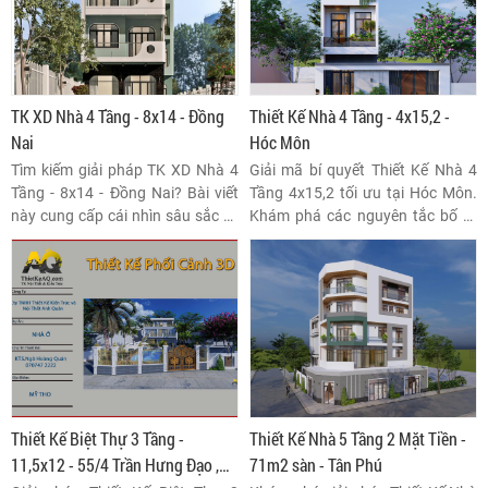
TK XD Nhà 4 Tầng - 8x14 - Đồng
Thiết Kế Nhà 4 Tầng - 4x15,2 -
Nai
Hóc Môn
Tìm kiếm giải pháp TK XD Nhà 4
Giải mã bí quyết Thiết Kế Nhà 4
Tầng - 8x14 - Đồng Nai? Bài viết
Tầng 4x15,2 tối ưu tại Hóc Môn.
này cung cấp cái nhìn sâu sắc về
Khám phá các nguyên tắc bố trí
việc tối ưu hóa công năng, thẩm
mặt bằng, lấy sáng tự nhiên và
mỹ và hiệu quả đầu tư cho diện
kiến tạo không gian sống hiện đại,
tích lý tưởng 8x14m. Khám phá
bền vững trên khổ đất hẹp cho
các yếu tố pháp lý và vật liệu xây
gia đình đa thế hệ.
dựng phù hợp khí hậu Đồng Nai
để đảm bảo tổ ấm bền vững,
đẳng cấp.
Thiết Kế Biệt Thự 3 Tầng -
Thiết Kế Nhà 5 Tầng 2 Mặt Tiền -
11,5x12 - 55/4 Trần Hưng Đạo ,
71m2 sàn - Tân Phú