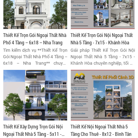
Thiết Kế Trọn Gói Ngoại Thất Nhà
Thiết Kế Trọn Gói Nội Ngoại Thất
Phố 4 Tầng – 6x18 – Nha Trang
Nhà 5 Tầng - 7x15 - Khánh Hòa
Tìm kiếm dịch vụ **Thiết Kế Trọn
Giải pháp Thiết Kế Trọn Gói Nội
Gói Ngoại Thất Nhà Phố 4 Tầng –
Ngoại Thất Nhà 5 Tầng - 7x15 -
6x18 – Nha Trang** chuyên
Khánh Hòa chuyên nghiệp, tối ưu
nghiệp? Khám phá giải pháp kiến
hóa công năng và thẩm mỹ. Kiểm
trúc tối ưu, vật liệu bền bỉ và đồng
soát chi phí hiệu quả, đảm bảo
bộ thẩm mỹ cho mặt tiền nhà phố
chất lượng thi công đồng bộ từ A
hiện đại tại khu vực biển.
đến Z.
Thiết Kế Xây Dựng Trọn Gói Nội
Thiết Kế Nội Ngoại Thất Nhà 5
Ngoại Thất Nhà 5 Tầng - 5x11 -
Tầng Cho Thuê - 8x12 - Bình Tân