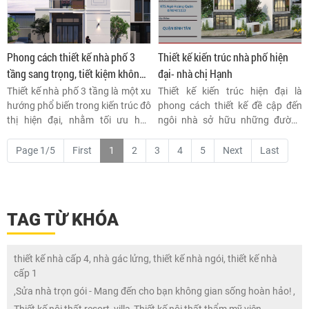
Phong cách thiết kế nhà phố 3
Thiết kế kiến trúc nhà phố hiện
tầng sang trọng, tiết kiệm không
đại- nhà chị Hạnh
gian, chi phí
Thiết kế nhà phố 3 tầng là một xu
Thiết kế kiến trúc hiện đại là
hướng phổ biến trong kiến trúc đô
phong cách thiết kế đề cập đến
thị hiện đại, nhằm tối ưu hóa
ngôi nhà sở hữu những đường
không gian sống trên diện tích
nét rõ ràng, sắc nét, bảng màu
đất hạn chế.
đơn sắc, không hoa văn, sử dụng
Page 1/5
First
1
2
3
4
5
Next
Last
các vật liệu tự nhiên mới và loại
bỏ những chi tiết không cần thiết.
TAG TỪ KHÓA
thiết kế nhà cấp 4, nhà gác lửng, thiết kế nhà ngói, thiết kế nhà
cấp 1
,
Sửa nhà trọn gói - Mang đến cho bạn không gian sống hoàn hảo!
,