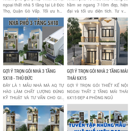
ngoại thất nhà 5 tầng tại Lê Đức
hầm xe ngang 7-10m đẹp, hiện
Thọ, Quận Gò Vấp. Tối ưu hóa
đại và tối ưu diện tích. Tư vấn
không gian chiều đứng, kiến tạo
thiết kế, lựa chọn vật liệu và bố trí
không gian sống sang trọng, hiện
nội thất thông minh cho không
đại, đảm bảo tính thẩm mỹ và
gian sống lý tưởng.
công năng vượt trội. Liên hệ ngay
để nhận tư vấn chuyên sâu!
GỢI Ý TRỌN GÓI NHÀ 3 TẦNG
GỢI Ý TRỌN GÓI NHÀ 2 TẦNG MÁI
5X18 - THỦ ĐỨC
THÁI 6X15
ĐÂY LÀ 1 MẪU NHÀ MÀ AQ TỰ
GỢI Ý TRỌN GÓI THIẾT KẾ NỘI
HÀO LÀM CHẤT LƯỢNG ĐÚNG
NGOẠI THẤT 2 TẦNG MÁI THÁI
KỸ THUẬT VÀ TƯ VẤN CHO GIA
6X15 ĐẸP 4 PHÒNG NGỦ
CHỦ TỪ A->Z HÃY XEM VIDEO ĐỂ
BIẾT THÊM CHI TIẾT ...