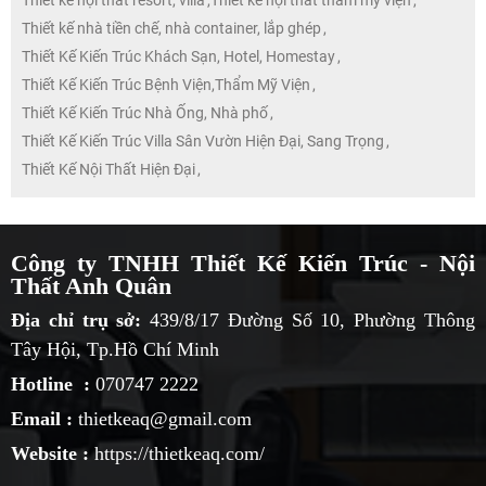
Thiết kế nội thất resort, villa
,
Thiết kế nội thất thẩm mỹ viện
,
Thiết kế nhà tiền chế, nhà container, lắp ghép
,
Thiết Kế Kiến Trúc Khách Sạn, Hotel, Homestay
,
Thiết Kế Kiến Trúc Bệnh Viện,Thẩm Mỹ Viện
,
Thiết Kế Kiến Trúc Nhà Ống, Nhà phố
,
Thiết Kế Kiến Trúc Villa Sân Vườn Hiện Đại, Sang Trọng
,
Thiết Kế Nội Thất Hiện Đại
,
Công ty TNHH Thiết Kế Kiến Trúc - Nội
Thất Anh Quân
Địa chỉ trụ sở:
439/8/17 Đường Số 10, Phường Thông
Tây Hội, Tp.Hồ Chí Minh
Hotline :
070747 2222
Email :
thietkeaq@gmail.com
Website :
https://thietkeaq.com/