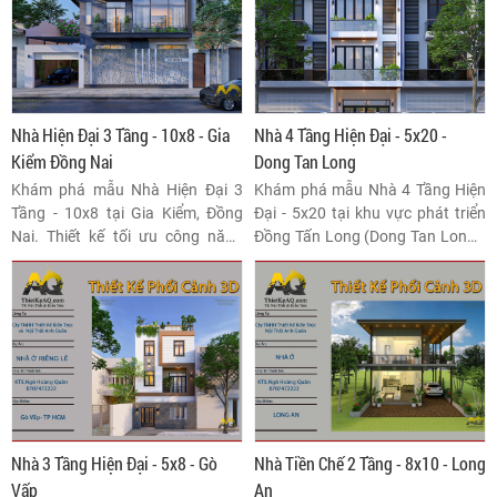
Nam Định, mang lại không gian
sống hoàn hảo.
Nhà Hiện Đại 3 Tầng - 10x8 - Gia
Nhà 4 Tầng Hiện Đại - 5x20 -
Kiểm Đồng Nai
Dong Tan Long
Khám phá mẫu Nhà Hiện Đại 3
Khám phá mẫu Nhà 4 Tầng Hiện
Tầng - 10x8 tại Gia Kiểm, Đồng
Đại - 5x20 tại khu vực phát triển
Nai. Thiết kế tối ưu công năng
Đồng Tấn Long (Dong Tan Long).
trên diện tích 80m2, đón ánh
Thiết kế kiến trúc thông minh, tối
sáng tự nhiên và khẳng định chất
ưu diện tích, đảm bảo tiện nghi
lượng đầu tư bền vững cho gia
sống cao cấp và giá trị đầu tư bền
đình đa thế hệ.
vững. Đừng bỏ lỡ cơ hội sở hữu tổ
ấm lý tưởng này!
Nhà 3 Tầng Hiện Đại - 5x8 - Gò
Nhà Tiền Chế 2 Tầng - 8x10 - Long
Vấp
An