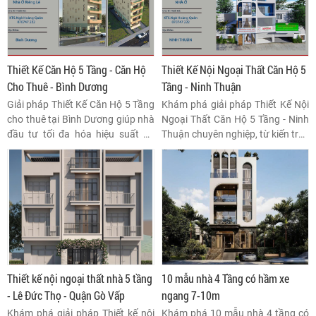
Thiết Kế Căn Hộ 5 Tầng - Căn Hộ
Thiết Kế Nội Ngoại Thất Căn Hộ 5
Cho Thuê - Bình Dương
Tầng - Ninh Thuận
Giải pháp Thiết Kế Căn Hộ 5 Tầng
Khám phá giải pháp Thiết Kế Nội
cho thuê tại Bình Dương giúp nhà
Ngoại Thất Căn Hộ 5 Tầng - Ninh
đầu tư tối đa hóa hiệu suất sử
Thuận chuyên nghiệp, từ kiến trúc
dụng đất, đảm bảo tiêu chuẩn an
chống nóng đến tối ưu hóa không
toàn và thu hút khách thuê
gian sống đa tầng. Bài viết phân
chuyên nghiệp.
tích các thách thức và yếu tố then
chốt để tạo nên một công trình
bền vững, giàu tính thẩm mỹ và
công năng.
Thiết kế nội ngoại thất nhà 5 tầng
10 mẫu nhà 4 Tầng có hầm xe
- Lê Đức Thọ - Quận Gò Vấp
ngang 7-10m
Khám phá giải pháp Thiết kế nội
Khám phá 10 mẫu nhà 4 tầng có