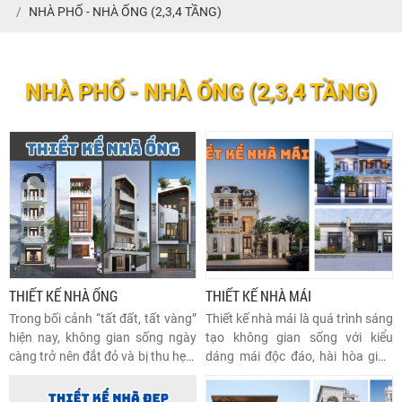
NHÀ PHỐ - NHÀ ỐNG (2,3,4 TẦNG)
NHÀ PHỐ - NHÀ ỐNG (2,3,4 TẦNG)
THIẾT KẾ NHÀ ỐNG
THIẾT KẾ NHÀ MÁI
Trong bối cảnh “tất đất, tất vàng”
Thiết kế nhà mái là quá trình sáng
hiện nay, không gian sống ngày
tạo không gian sống với kiểu
càng trở nên đắt đỏ và bị thu hẹp.
dáng mái độc đáo, hài hòa giữa
Nhà ống, với thiết kế thông minh,
kiến trúc và thiên nhiên, mang lại
sáng tạo đang trở thành một xu
sự thoải mái và thẩm mỹ cho ngôi