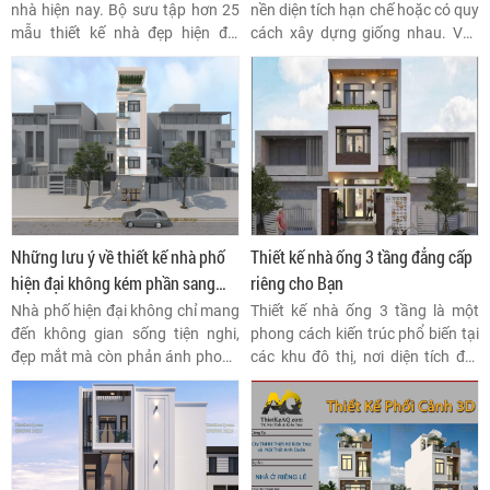
nhà hiện nay. Bộ sưu tập hơn 25
nền diện tích hạn chế hoặc có quy
mẫu thiết kế nhà đẹp hiện đại
cách xây dựng giống nhau. Vậy
phản ánh xu hướng kiến trúc tiên
nên, để không gian sống của bạn
tiến và tối ưu hóa không gian
trở nên khác biệt, bạn cần lựa
sống giúp bạn dễ dàng đưa ra
chọn đơn vị thiết kế thi công nhà
được lựa chọn thiết kế cho ngôi
phố uy tín và chuyên nghiệp taọ
nhà của mình.
không gian riêng biệt, cá tính cho
nhà mình nhé.
Những lưu ý về thiết kế nhà phố
Thiết kế nhà ống 3 tầng đẳng cấp
hiện đại không kém phần sang
riêng cho Bạn
trọng
Nhà phố hiện đại không chỉ mang
Thiết kế nhà ống 3 tầng là một
đến không gian sống tiện nghi,
phong cách kiến trúc phổ biến tại
đẹp mắt mà còn phản ánh phong
các khu đô thị, nơi diện tích đất
cách sống hiện đại và cá nhân
hạn chế. Nhà ống thường có mặt
hóa của gia chủ.
tiền hẹp và chiều sâu dài, phù hợp
với các lô đất hình chữ nhật.