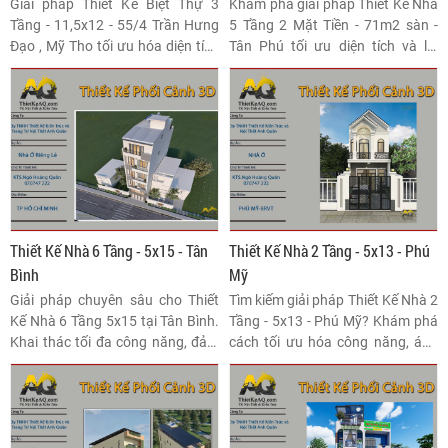
Mỹ Tho
Giải pháp Thiết Kế Biệt Thự 3
Khám phá giải pháp Thiết Kế Nhà
Tầng - 11,5x12 - 55/4 Trần Hưng
5 Tầng 2 Mặt Tiền - 71m2 sàn -
Đạo , Mỹ Tho tối ưu hóa diện tích
Tân Phú tối ưu diện tích và lợi
hẹp nhưng vẫn đảm bảo sự sang
nhuận kinh tế. Bí quyết kiến tạo
trọng, hiện đại. Khám phá chi tiết
không gian sống hiện đại, thông
mặt bằng công năng và ngôn
thoáng và bền vững trên mảnh
ngữ kiến trúc độc đáo.
đất vàng đô thị Sài Gòn.
Thiết Kế Nhà 6 Tầng - 5x15 - Tân
Thiết Kế Nhà 2 Tầng - 5x13 - Phú
Bình
Mỹ
Giải pháp chuyên sâu cho Thiết
Tìm kiếm giải pháp Thiết Kế Nhà 2
Kế Nhà 6 Tầng 5x15 tại Tân Bình.
Tầng - 5x13 - Phú Mỹ? Khám phá
Khai thác tối đa công năng, đảm
cách tối ưu hóa công năng, ánh
bảo ánh sáng tự nhiên và kiến
sáng và phong cách kiến trúc
trúc bền vững, nâng tầm giá trị
hiện đại cho diện tích hẹp, đảm
đầu tư cho ngôi nhà phố.
bảo hiệu quả chi phí và tính thẩm
mỹ cao nhất.