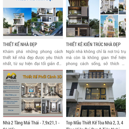
hướng phổ biến. Không chỉ tối ưu
nhà.
hóa diện tích, nhà ống còn đáp
ứng nhu cầu về công năng và
mang lại vẻ đẹp hiện đại và tinh
tế.
THIẾT KẾ NHÀ ĐẸP
THIẾT KÊ KIẾN TRÚC NHÀ ĐẸP
Khám phá những phong cách
Ngôi nhà không chỉ là nơi trú trụ
thiết kế nhà đẹp được yêu thích
mà còn là không gian thể hiện
nhất, từ sự hiện đại tối giản đến
phong cách sống, sở thích cá
những thiết kế tân cổ điiển sang
nhân và cả sự tinh tế trong thiết
trọng, mang đến không gian sống
kế đó. Đó chính là lý do vì sao mọi
lý tưởng và đầy cảm hứng.
người luôn tìm kiếm những mẫu
thiết kế kiến trúc nhà đẹp khi xây
dựng ngôi nhà mơ ước.
Nhà 2 Tầng Mái Thái - 7,9x21,1 -
Top Mẫu Thiết Kế Tòa Nhà 2, 3, 4