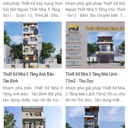
Quận 12 , TPHCM
Giải pháp Thiết Kế Xây Dựng Trọn
Khám phá giải pháp Thiết Kế Nội
Gói Nội Ngoại Thất Nhà 5 Tầng -
Ngoại Thất Nhà 5 Tầng Cho Thuê
5x11 - Quận 12, TPHCM. Chúng
- 8x12 - Bình Tân chuyên biệt. Tối
tôi cam kết tối ưu không gian,
ưu hóa công năng, vật liệu bền
quản lý ngân sách chặt chẽ và
vững, tăng tỷ lệ lấp đầy
đảm bảo thẩm mỹ đồng bộ, mang
(Occupancy Rate) và định giá bất
lại ngôi nhà hoàn hảo vượt mong
động sản cao cấp tại khu vực.
đợi.
Thiết Kế Nhà 5 Tầng Anh Bảo -
Thiết Kế Nhà 3 Tầng Mái Lệch -
Tân Bình
73m2 - Thu Duc
Khám phá mẫu Thiết Kế Nhà 5
Khám phá giải pháp Thiết Kế Nhà
Tầng Anh Bảo - Tân Bình đột phá,
3 Tầng Mái Lệch 73m2 tối ưu cho
tận dụng chiều cao tối đa trong
đô thị Thủ Đức. Tận dụng triệt để
đô thị. Bài viết phân tích chi tiết
diện tích nhỏ, kiến trúc hiện đại,
công năng, kiến trúc mặt tiền và
bền vững, đảm bảo công năng và
giá trị sống độc đáo.
thẩm mỹ cao cho ngôi nhà phố
của bạn.