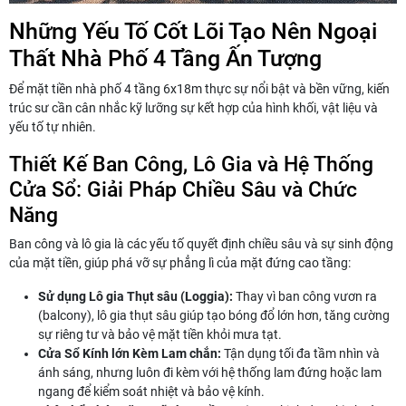
Những Yếu Tố Cốt Lõi Tạo Nên Ngoại
Thất Nhà Phố 4 Tầng Ấn Tượng
Để mặt tiền nhà phố 4 tầng 6x18m thực sự nổi bật và bền vững, kiến
trúc sư cần cân nhắc kỹ lưỡng sự kết hợp của hình khối, vật liệu và
yếu tố tự nhiên.
Thiết Kế Ban Công, Lô Gia và Hệ Thống
Cửa Sổ: Giải Pháp Chiều Sâu và Chức
Năng
Ban công và lô gia là các yếu tố quyết định chiều sâu và sự sinh động
của mặt tiền, giúp phá vỡ sự phẳng lì của mặt đứng cao tầng:
Sử dụng Lô gia Thụt sâu (Loggia):
Thay vì ban công vươn ra
(balcony), lô gia thụt sâu giúp tạo bóng đổ lớn hơn, tăng cường
sự riêng tư và bảo vệ mặt tiền khỏi mưa tạt.
Cửa Sổ Kính lớn Kèm Lam chắn:
Tận dụng tối đa tầm nhìn và
ánh sáng, nhưng luôn đi kèm với hệ thống lam đứng hoặc lam
ngang để kiểm soát nhiệt và bảo vệ kính.