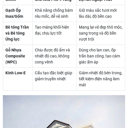
Gạch Ốp
Khả năng chống bám
Giữ màu sắc tươi mới
Inax/Gốm
rêu mốc, dễ vệ sinh
lâu dài, độ bền cao
Bê tông Trần
Tạo mảng khối hiện
Mang lại vẻ đẹp thô mộc,
và Bê tông
đại, chịu lực tốt
sang trọng và độ bền
Ứng lực
vượt trội
Gỗ Nhựa
Chịu được độ ẩm và
Dùng cho lan can, ốp
Composite
nhiệt độ cao, không
trần ban công, tạo cảm
(WPC)
cong vênh
giác ấm áp
Kính Low-E
Cấu tạo đặc biệt giúp
Giảm nhiệt độ bên trong,
giảm truyền nhiệt
tiết kiệm điện năng làm
mát