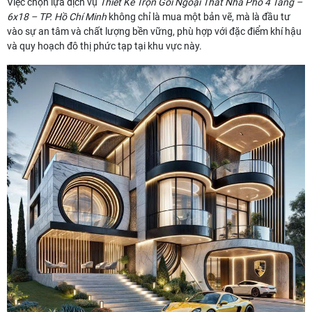
Việc chọn lựa dịch vụ
Thiết Kế Trọn Gói Ngoại Thất Nhà Phố 4 Tầng –
6x18 – TP. Hồ Chí Minh
không chỉ là mua một bản vẽ, mà là đầu tư
vào sự an tâm và chất lượng bền vững, phù hợp với đặc điểm khí hậu
và quy hoạch đô thị phức tạp tại khu vực này.