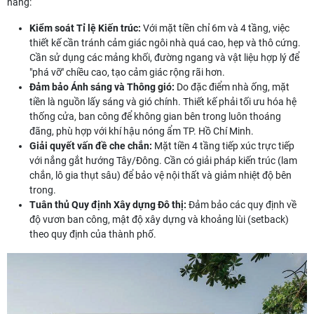
năng:
Kiểm soát Tỉ lệ Kiến trúc:
Với mặt tiền chỉ 6m và 4 tầng, việc
thiết kế cần tránh cảm giác ngôi nhà quá cao, hẹp và thô cứng.
Cần sử dụng các mảng khối, đường ngang và vật liệu hợp lý để
"phá vỡ" chiều cao, tạo cảm giác rộng rãi hơn.
Đảm bảo Ánh sáng và Thông gió:
Do đặc điểm nhà ống, mặt
tiền là nguồn lấy sáng và gió chính. Thiết kế phải tối ưu hóa hệ
thống cửa, ban công để không gian bên trong luôn thoáng
đãng, phù hợp với khí hậu nóng ẩm TP. Hồ Chí Minh.
Giải quyết vấn đề che chắn:
Mặt tiền 4 tầng tiếp xúc trực tiếp
với nắng gắt hướng Tây/Đông. Cần có giải pháp kiến trúc (lam
chắn, lô gia thụt sâu) để bảo vệ nội thất và giảm nhiệt độ bên
trong.
Tuân thủ Quy định Xây dựng Đô thị:
Đảm bảo các quy định về
độ vươn ban công, mật độ xây dựng và khoảng lùi (setback)
theo quy định của thành phố.