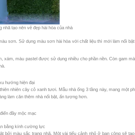
ng nhã tạo nên vẻ đẹp hài hòa của nhà
màu sơn. Sử dụng màu sơn hài hòa với chất liệu thì mới làm nổi b
em, xám, màu pastel được sử dụng nhiều cho phần nền. Còn gam 
hà.
xu hướng hiện đại
́i thiên nhiên cây cỏ xanh tươi. Mẫu nhà ống 3 tầng này, mang một pho
̀ng làm căn thêm nhà nổi bật, ấn tượng hơn.
điển đầy mộc mạc
an bằng kính cường lực
bởi màu sắc trang nhã. Một vài tiểu cảnh nhỏ ở ban công sẽ tạo