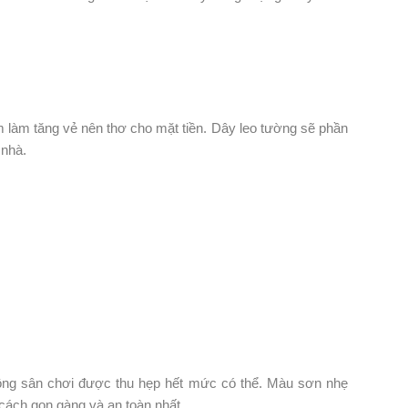
hằm làm tăng vẻ nên thơ cho mặt tiền. Dây leo tường sẽ phần
 nhà.
ân chơi được thu hẹp hết mức có thể. Màu sơn nhẹ
t cách gọn gàng và an toàn nhất.