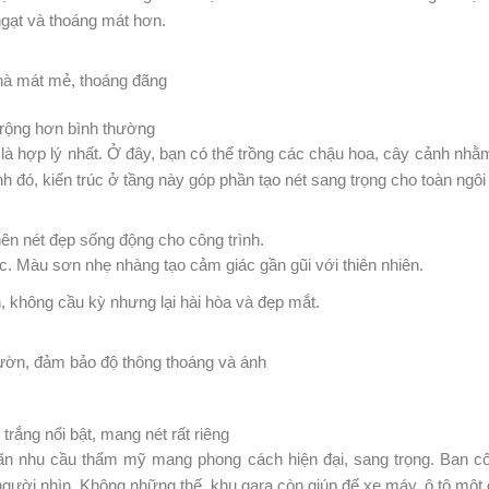
ạt và thoáng mát hơn.
̀ mát mẻ, thoáng đãng
̀ rộng hơn bình thường
i là hợp lý nhất. Ở đây, bạn có thể trồng các chậu hoa, cây cảnh n
đó, kiến trúc ở tầng này góp phần tạo nét sang trọng cho toàn ngôi
ên nét đẹp sống động cho công trình.
c. Màu sơn nhẹ nhàng tạo cảm giác gần gũi với thiên nhiên.
, không cầu kỳ nhưng lại hài hòa và đẹp mắt.
vườn, đảm bảo độ thông thoáng và ánh
rắng nổi bật, mang nét rất riêng
 nhu cầu thẩm mỹ mang phong cách hiện đại, sang trọng. Ban công s
ho người nhìn. Không những thế, khu gara còn giúp để xe máy, ô tô mộ