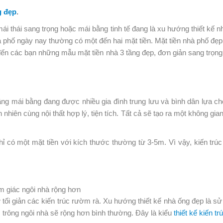
g đẹp
.
́i thái sang trọng hoặc mái bằng tinh tế đang là xu hướng thiết kế nh
 phố ngày nay thường có một đến hai mặt tiền. Mặt tiền nhà phố đe
́n các bạn những mẫu mặt tiền nhà 3 tầng đẹp, đơn giản sang trọng
 tầng mái bằng đang được nhiều gia đình trung lưu và bình dân lựa cho
iên nhiên cùng nội thất hợp lý, tiện tích. Tất cả sẽ tạo ra một không 
chỉ có một mặt tiền với kích thước thường từ 3-5m. Vì vậy, kiến tr
̉m giác ngôi nhà rộng hơn
̣ tối giản các kiến trúc rườm rà. Xu hướng thiết kế nhà ống đẹp là 
ác, trông ngôi nhà sẽ rộng hơn bình thường. Đây là kiểu
thiết kế kiến tru