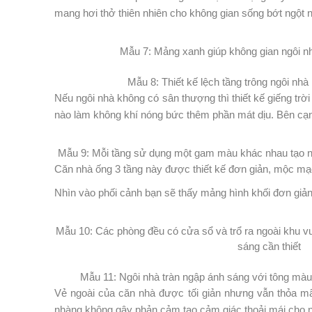
mang hơi thở thiên nhiên cho không gian sống bớt ngột ng
Mẫu 7: Mảng xanh giúp không gian ngôi nha
Mẫu 8: Thiết kế lệch tầng trông ngôi nha
Nếu ngôi nhà không có sân thượng thì thiết kế giếng trờ
nào làm không khí nóng bức thêm phần mát dịu. Bên cạnh 
Mẫu 9: Mỗi tầng sử dụng một gam màu khác nhau tạo n
Căn nhà ống 3 tầng này được thiết kế đơn giản, mộc mạ
Nhìn vào phối cảnh bạn sẽ thấy mảng hình khối đơn giản
Mẫu 10: Các phòng đều có cửa sổ và trổ ra ngoài khu 
sáng cần thiết
Mẫu 11: Ngôi nhà tràn ngập ánh sáng với tông màu t
Vẻ ngoài của căn nhà được tối giản nhưng vẫn thỏa mãn
nhàng không gây phản cảm tạo cảm giác thoải mái c