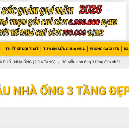
G
THIẾT KẾ NỘI THẤT
TƯ VẤN SỬA CHỮA NHÀ
PHONG CÁCH TK
BÁ
 PHỐ - NHÀ ỐNG (2,3,4 TẦNG)
30 Mẫu nhà ống 3 tầng đẹp nhất
ẪU NHÀ ỐNG 3 TẦNG ĐẸ