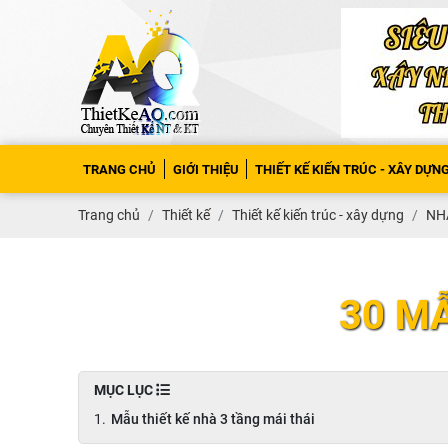
TRANG CHỦ
GIỚI THIỆU
THIẾT KẾ KIẾN TRÚC - XÂY DỰN
Trang chủ
Thiết kế
Thiết kế kiến trúc - xây dựng
NHÀ
30 M
MỤC LỤC
Mẫu thiết kế nhà 3 tầng mái thái