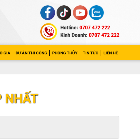
Hotline:
0707 472 222
Kinh Doanh:
0707 472 222
O GIÁ
DỰ ÁN THI CÔNG
PHONG THỦY
TIN TỨC
LIÊN HỆ
P NHẤT