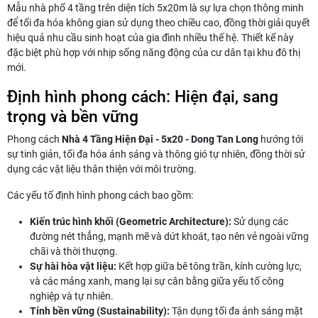
Mẫu nhà phố 4 tầng trên diện tích 5x20m là sự lựa chọn thông minh
để tối đa hóa không gian sử dụng theo chiều cao, đồng thời giải quyết
hiệu quả nhu cầu sinh hoạt của gia đình nhiều thế hệ. Thiết kế này
đặc biệt phù hợp với nhịp sống năng động của cư dân tại khu đô thị
mới.
Định hình phong cách: Hiện đại, sang
trọng và bền vững
Phong cách
Nhà 4 Tầng Hiện Đại - 5x20 - Dong Tan Long
hướng tới
sự tinh giản, tối đa hóa ánh sáng và thông gió tự nhiên, đồng thời sử
dụng các vật liệu thân thiện với môi trường.
Các yếu tố định hình phong cách bao gồm:
Kiến trúc hình khối (Geometric Architecture):
Sử dụng các
đường nét thẳng, mạnh mẽ và dứt khoát, tạo nên vẻ ngoài vững
chãi và thời thượng.
Sự hài hòa vật liệu:
Kết hợp giữa bê tông trần, kính cường lực,
và các mảng xanh, mang lại sự cân bằng giữa yếu tố công
nghiệp và tự nhiên.
Tính bền vững (Sustainability):
Tận dụng tối đa ánh sáng mặt