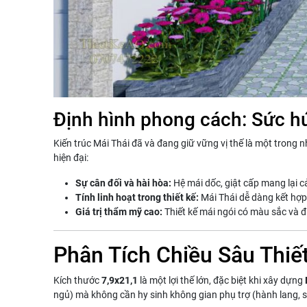
Định hình phong cách: Sức hú
Kiến trúc Mái Thái đã và đang giữ vững vị thế là một tron
hiện đại:
Sự cân đối và hài hòa:
Hệ mái dốc, giật cấp mang lại 
Tính linh hoạt trong thiết kế:
Mái Thái dễ dàng kết hợp 
Giá trị thẩm mỹ cao:
Thiết kế mái ngói có màu sắc và đ
Phân Tích Chiều Sâu Thiế
Kích thước
7,9x21,1
là một lợi thế lớn, đặc biệt khi xây dựng
ngủ) mà không cần hy sinh không gian phụ trợ (hành lang, sâ