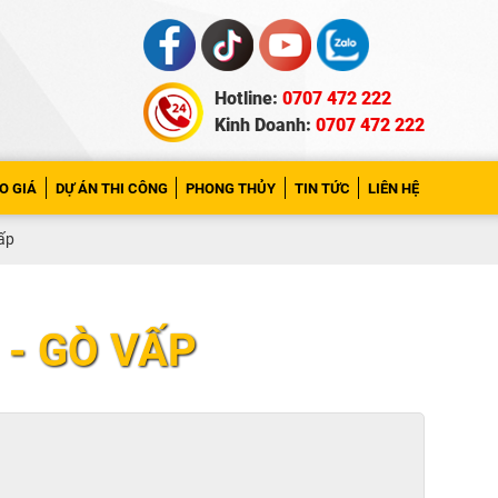
Hotline:
0707 472 222
Kinh Doanh:
0707 472 222
O GIÁ
DỰ ÁN THI CÔNG
PHONG THỦY
TIN TỨC
LIÊN HỆ
Vấp
 - GÒ VẤP