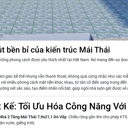
t bền bỉ của kiến trúc Mái Thái
g những phong cách được yêu thích nhất tại Việt Nam. Nó mang đến sự dun
cảm giác bề thế nhưng vẫn thanh thoát, không quá cứng nhắc như các mẫ
với nhiều phong cách mặt tiền khác nhau, từ tân cổ điển sang trọng đến h
ường nét sắc sảo, tạo điểm nhấn nổi bật, giúp ngôi nhà luôn giữ được vẻ 
t Kế: Tối Ưu Hóa Công Năng Với
Nhà 2 Tầng Mái Thái 7,9x21,1 Gò Vấp
. Chiều rộng gần 8m cho phép KTS 
n vườn, giếng trời).