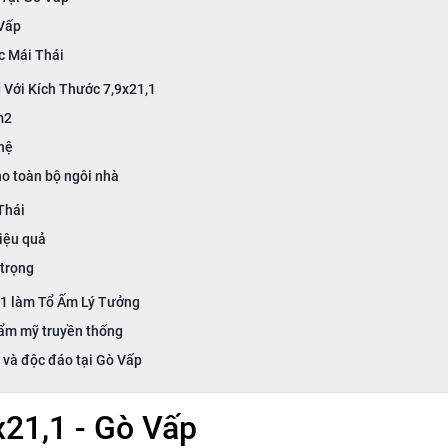
 Vấp
úc Mái Thái
 Với Kích Thước 7,9x21,1
m2
 hệ
ho toàn bộ ngôi nhà
Thái
iệu quả
 trọng
,1 làm Tổ Ấm Lý Tưởng
hẩm mỹ truyền thống
g và độc đáo tại Gò Vấp
x21,1 - Gò Vấp