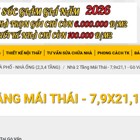
G
THIẾT KẾ NỘI THẤT
TƯ VẤN SỬA CHỮA NHÀ
PHONG CÁCH TK
BÁ
 PHỐ - NHÀ ỐNG (2,3,4 TẦNG)
Nhà 2 Tầng Mái Thái - 7,9x21,1 - Gò 
NG MÁI THÁI - 7,9X21,1
 Tại Gò Vấp