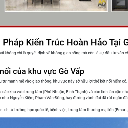
ải Pháp Kiến Trúc Hoàn Hảo Tại 
hái không chỉ là quyết định về không gian sống mà còn là sự đầu tư vào 
ết nối của khu vực Gò Vấp
 tư mạnh mẽ vào giao thông, khu vực này sở hữu lợi thế kết nối hiếm có,
a các khu vực trung tâm (Phú Nhuận, Bình Thạnh) và các tỉnh lân cận nh
n như Nguyễn Kiệm, Phạm Văn Đồng, hay đường vành đai đã rút ngắn đáng k
n ích từ trường học quốc tế, bệnh viện, trung tâm thương mại lớn (Emart