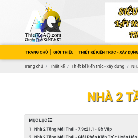
TRANG CHỦ
GIỚI THIỆU
THIẾT KẾ KIẾN TRÚC - XÂY DỰN
Trang chủ
Thiết kế
Thiết kế kiến trúc - xây dựng
NHÀ
NHÀ 2 TẦ
MỤC LỤC
Nhà 2 Tầng Mái Thái - 7,9x21,1 - Gò Vấp
Nhà 2 Tầng Mái Thái - Giải Pháp Kiến Trúc Hoàn Hảo