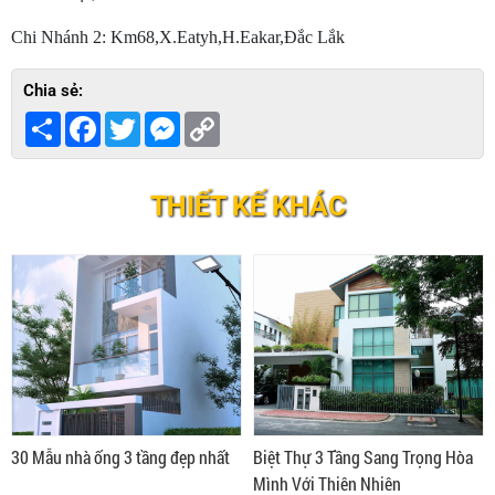
Chi Nhánh 2: Km68,X.Eatyh,H.Eakar,Đắc Lắk
Chia sẻ:
Share
Facebook
Twitter
Messenger
Copy
Link
THIẾT KẾ KHÁC
30 Mẫu nhà ống 3 tầng đẹp nhất
Biệt Thự 3 Tầng Sang Trọng Hòa
Mình Với Thiên Nhiên