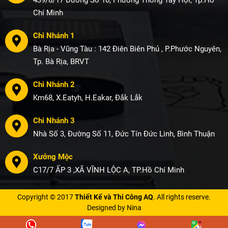
439/8/17 Đường Số 10, Phường Thông Tây Hội, Tp.Hồ
Chí Minh
Chi Nhánh 1
Bà Rịa - Vũng Tàu : 142 Điên Biên Phủ , P.Phước Nguyên,
Tp. Bà Rịa, BRVT
Chi Nhánh 2
Km68, X.Eatyh, H.Eakar, Đắk Lắk
Chi Nhánh 3
Nhà Số 3, Đường Số 11, Đức Tín Đức Linh, Bình Thuận
Xưởng Mộc
C17/7 ẤP 3 ,XÃ VĨNH LỘC A, TP.Hồ Chí Minh
Copyright © 2017
Thiết Kế và Thi Công AQ
. All rights reserve.
Designed by Nina