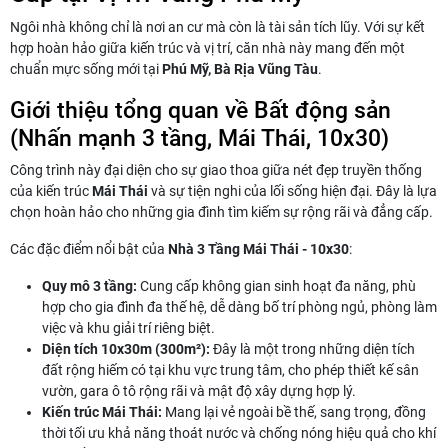
Ngôi nhà không chỉ là nơi an cư mà còn là tài sản tích lũy. Với sự kết
hợp hoàn hảo giữa kiến trúc và vị trí, căn nhà này mang đến một
chuẩn mực sống mới tại
Phú Mỹ, Bà Rịa Vũng Tàu
.
Giới thiệu tổng quan về Bất động sản
(Nhấn mạnh 3 tầng, Mái Thái, 10x30)
Công trình này đại diện cho sự giao thoa giữa nét đẹp truyền thống
của kiến trúc
Mái Thái
và sự tiện nghi của lối sống hiện đại. Đây là lựa
chọn hoàn hảo cho những gia đình tìm kiếm sự rộng rãi và đẳng cấp.
Các đặc điểm nổi bật của
Nhà 3 Tầng Mái Thái - 10x30
:
Quy mô 3 tầng:
Cung cấp không gian sinh hoạt đa năng, phù
hợp cho gia đình đa thế hệ, dễ dàng bố trí phòng ngủ, phòng làm
việc và khu giải trí riêng biệt.
Diện tích 10x30m (300m²):
Đây là một trong những diện tích
đất rộng hiếm có tại khu vực trung tâm, cho phép thiết kế sân
vườn, gara ô tô rộng rãi và mật độ xây dựng hợp lý.
Kiến trúc Mái Thái:
Mang lại vẻ ngoài bề thế, sang trọng, đồng
thời tối ưu khả năng thoát nước và chống nóng hiệu quả cho khí