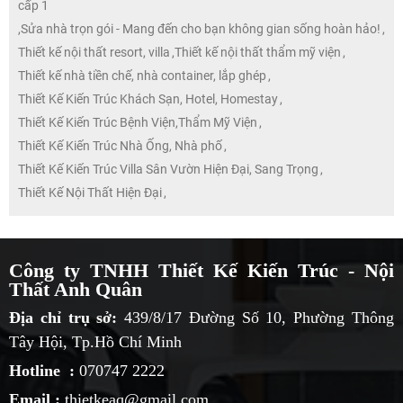
cấp 1
,
Sửa nhà trọn gói - Mang đến cho bạn không gian sống hoàn hảo!
,
Thiết kế nội thất resort, villa
,
Thiết kế nội thất thẩm mỹ viện
,
Thiết kế nhà tiền chế, nhà container, lắp ghép
,
Thiết Kế Kiến Trúc Khách Sạn, Hotel, Homestay
,
Thiết Kế Kiến Trúc Bệnh Viện,Thẩm Mỹ Viện
,
Thiết Kế Kiến Trúc Nhà Ống, Nhà phố
,
Thiết Kế Kiến Trúc Villa Sân Vườn Hiện Đại, Sang Trọng
,
Thiết Kế Nội Thất Hiện Đại
,
Công ty TNHH Thiết Kế Kiến Trúc - Nội
Thất Anh Quân
Địa chỉ trụ sở:
439/8/17 Đường Số 10, Phường Thông
Tây Hội, Tp.Hồ Chí Minh
Hotline :
070747 2222
Email :
thietkeaq@gmail.com