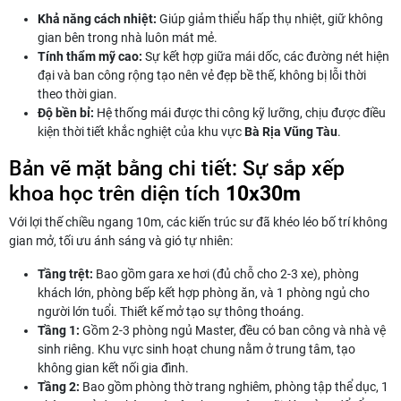
Khả năng cách nhiệt:
Giúp giảm thiểu hấp thụ nhiệt, giữ không
gian bên trong nhà luôn mát mẻ.
Tính thẩm mỹ cao:
Sự kết hợp giữa mái dốc, các đường nét hiện
đại và ban công rộng tạo nên vẻ đẹp bề thế, không bị lỗi thời
theo thời gian.
Độ bền bỉ:
Hệ thống mái được thi công kỹ lưỡng, chịu được điều
kiện thời tiết khắc nghiệt của khu vực
Bà Rịa Vũng Tàu
.
Bản vẽ mặt bằng chi tiết: Sự sắp xếp
khoa học trên diện tích
10x30m
Với lợi thế chiều ngang 10m, các kiến trúc sư đã khéo léo bố trí không
gian mở, tối ưu ánh sáng và gió tự nhiên:
Tầng trệt:
Bao gồm gara xe hơi (đủ chỗ cho 2-3 xe), phòng
khách lớn, phòng bếp kết hợp phòng ăn, và 1 phòng ngủ cho
người lớn tuổi. Thiết kế mở tạo sự thông thoáng.
Tầng 1:
Gồm 2-3 phòng ngủ Master, đều có ban công và nhà vệ
sinh riêng. Khu vực sinh hoạt chung nằm ở trung tâm, tạo
không gian kết nối gia đình.
Tầng 2:
Bao gồm phòng thờ trang nghiêm, phòng tập thể dục, 1