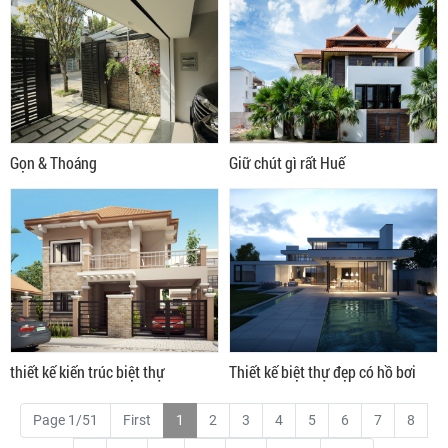
Gọn & Thoáng
Giữ chút gì rất Huế
thiết kế kiến trúc biệt thự
Thiết kế biệt thự đẹp có hồ bơi
Page 1/51
First
1
2
3
4
5
6
7
8