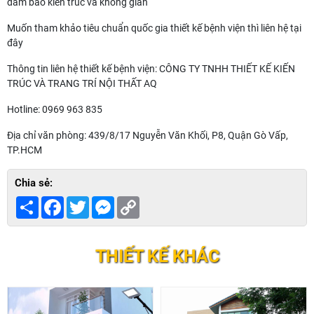
đảm bảo kiến trúc và không gian
Muốn tham khảo tiêu chuẩn quốc gia thiết kế bệnh viện thì liên hệ tại
đây
Thông tin liên hệ thiết kế bệnh viện: CÔNG TY TNHH THIẾT KẾ KIẾN
TRÚC VÀ TRANG TRÍ NỘI THẤT AQ
Hotline: 0969 963 835
Địa chỉ văn phòng: 439/8/17 Nguyễn Văn Khối, P8, Quận Gò Vấp,
TP.HCM
Chia sẻ:
Share
Facebook
Twitter
Messenger
Copy
Link
THIẾT KẾ KHÁC