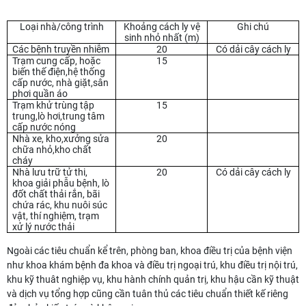
Loại nhà/công trình
Khoảng cách ly vệ
Ghi chú
sinh nhỏ nhất (m)
Các bệnh truyền nhiễm
20
Có dải cây cách ly
Trạm cung cấp, hoặc
15
biến thế điện,hệ thống
cấp nước, nhà giặt,sân
phơi quần áo
Trạm khử trùng tập
15
trung,lò hơi,trung tâm
cấp nước nóng
Nhà xe, kho,xưởng sửa
20
chữa nhỏ,kho chất
cháy
Nhà lưu trữ tử thi,
20
Có dải cây cách ly
khoa giải phẫu bệnh, lò
đốt chất thải rắn, bãi
chứa rác, khu nuôi súc
vật, thí nghiệm, trạm
xử lý nước thải
Ngoài các tiêu chuẩn kể trên, phòng ban, khoa điều trị của bệnh viện
như khoa khám bệnh đa khoa và điều trị ngoại trú, khu điều trị nội trú,
khu kỹ thuât nghiệp vụ, khu hành chính quản trị, khu hậu cần kỹ thuật
và dịch vụ tổng hợp cũng cần tuân thủ các tiêu chuẩn thiết kế riêng