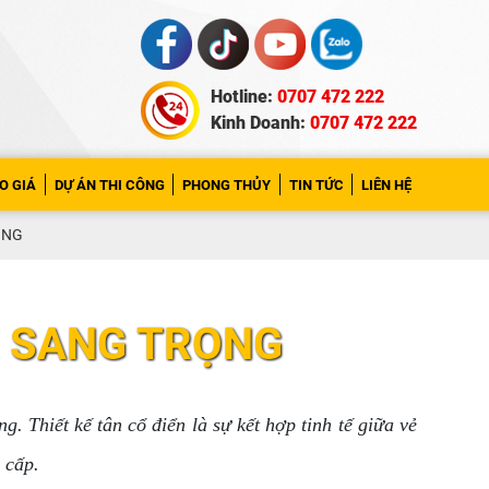
Hotline:
0707 472 222
Kinh Doanh:
0707 472 222
O GIÁ
DỰ ÁN THI CÔNG
PHONG THỦY
TIN TỨC
LIÊN HỆ
ỌNG
N SANG TRỌNG
. Thiết kế tân cổ điển là sự kết hợp tinh tế giữa vẻ
g cấp.