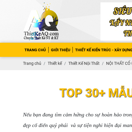
TRANG CHỦ
GIỚI THIỆU
THIẾT KẾ KIẾN TRÚC - XÂY DỰN
Trang chủ
Thiết kế
Thiết Kế Nội Thất
NỘI THẤT CỔ 
TOP 30+ MẪU
Nếu bạn đang tìm cảm hứng cho sự hoàn hảo trong t
đẹp cổ điển quý phái và sự tiện nghi hiện đại ma