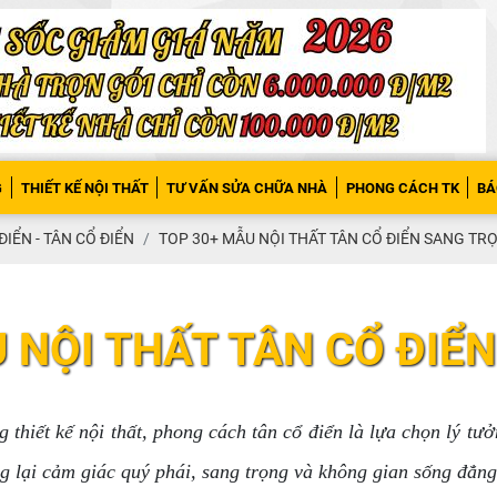
G
THIẾT KẾ NỘI THẤT
TƯ VẤN SỬA CHỮA NHÀ
PHONG CÁCH TK
BÁ
ĐIỂN - TÂN CỔ ĐIỂN
TOP 30+ MẪU NỘI THẤT TÂN CỔ ĐIỂN SANG TR
 NỘI THẤT TÂN CỔ ĐIỂ
hiết kế nội thất, phong cách tân cổ điển là lựa chọn lý tưởng
ng lại cảm giác quý phái, sang trọng và không gian sống đẳn