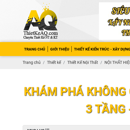
TRANG CHỦ
GIỚI THIỆU
THIẾT KẾ KIẾN TRÚC - XÂY DỰN
Trang chủ
Thiết kế
Thiết Kế Nội Thất
NỘI THẤT HIỆ
KHÁM PHÁ KHÔNG 
3 TẦNG 