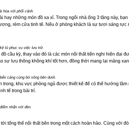
i hòa với phối cảnh.
i hay những món đồ xa xỉ. Trong ngôi nhà ống 3 tầng này, bạn s
 gương, rèm cửa tinh tế. Nếu ở phòng khách là sự tươi sáng rự
ệ tủ phục vụ việc lưu trữ.
đồ cầu kỳ, thay vào đó là các món nội thất tiện nghi hiện đại đ
ạo sự lưu thông không khí tốt hơn, đồng thời mang lại mảng xan
a bến cảng cùng bờ sông bên dưới.
n trong, khu vực phòng ngủ được thiết kế để có thể hướng tầm 
 tế trong bài trí.
điểm nhấn với đèn.
tới tổng thể nội thất bên trong một cách hoàn hảo. Cùng với đ