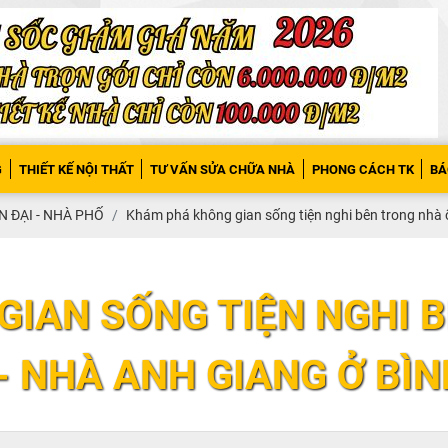
G
THIẾT KẾ NỘI THẤT
TƯ VẤN SỬA CHỮA NHÀ
PHONG CÁCH TK
BÁ
N ĐẠI - NHÀ PHỐ
Khám phá không gian sống tiện nghi bên trong nhà 
GIAN SỐNG TIỆN NGHI 
- NHÀ ANH GIANG Ở BÌ