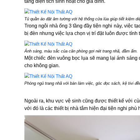
tăng diện tích sinh hoạt cho gia đình.
Tủ quần áo đặt âm tường với hệ thống cửa lùa giúp tiết kiệm diệ
Trong ngôi nhà ống 3 tầng đầy tiện nghi này, việc 
bị đèn nhưng việc lựa chọn vị trí đặt luôn được tính
Ánh sáng, màu sắc của căn phòng gợi nét trang nhã, đầm ấm.
Một chiếc đèn vuông bọc lụa sẽ mang lại ánh sáng 
cho không gian.
Phòng ngủ trang nhã với bàn làm việc, góc đọc sách, kệ tivi 
Ngoài ra, khu vực vệ sinh cũng được thiết kế với 
với đó là các thiết bị nhà tắm hiện đại tiện nghi phù