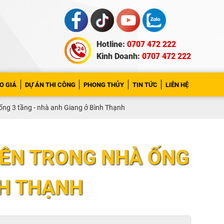
Hotline:
0707 472 222
Kinh Doanh:
0707 472 222
O GIÁ
DỰ ÁN THI CÔNG
PHONG THỦY
TIN TỨC
LIÊN HỆ
ống 3 tầng - nhà anh Giang ở Bình Thạnh
BÊN TRONG NHÀ ỐNG
NH THẠNH