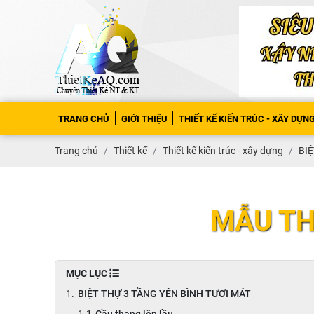
TRANG CHỦ
GIỚI THIỆU
THIẾT KẾ KIẾN TRÚC - XÂY DỰN
Trang chủ
Thiết kế
Thiết kế kiến trúc - xây dựng
BIỆ
MẪU TH
MỤC LỤC
BIỆT THỰ 3 TẦNG YÊN BÌNH TƯƠI MÁT