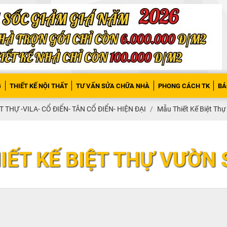
G
THIẾT KẾ NỘI THẤT
TƯ VẤN SỬA CHỮA NHÀ
PHONG CÁCH TK
BÁ
T THỰ -VILA- CỔ ĐIỂN- TÂN CỔ ĐIỂN- HIỆN ĐẠI
Mẫu Thiết Kế Biệt Thự
IẾT KẾ BIỆT THỰ VƯỜN 