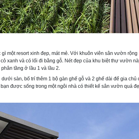
gì một resort xinh đẹp, mát mẻ. Với khuôn viên sân vườn rộng l
ỏ xanh và có lối đi bằng gỗ. Nét đẹp của khu biệt thự vườn này 
 phân tầng ở lầu 1 và lầu 2.
ới sàn, bố trí thêm 1 bộ gàn ghế gỗ và 2 ghế dài để gia chủ 
hi bạn được sống trong một ngôi nhà có thiết kế sân vườn quá 