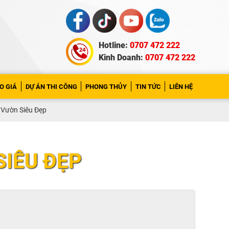
Hotline:
0707 472 222
Kinh Doanh:
0707 472 222
O GIÁ
DỰ ÁN THI CÔNG
PHONG THỦY
TIN TỨC
LIÊN HỆ
 Vườn Siêu Đẹp
SIÊU ĐẸP