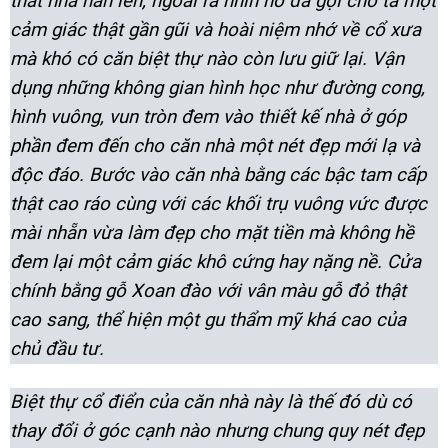
thất nhà hẳn lên, ngoài ra nhìn nó đã gợi cho ta một
cảm giác thật gần gũi và hoài niệm nhớ về cổ xưa
mà khó có căn biệt thự nào còn lưu giữ lại. Vận
dụng những không gian hình học như đường cong,
hình vuông, vun tròn đem vào thiết kế nhà ở góp
phần đem đến cho căn nhà một nét đẹp mới lạ và
độc đáo. Bước vào căn nhà bằng các bậc tam cấp
thật cao ráo cùng với các khối trụ vuông vức được
mài nhẵn vừa làm đẹp cho mặt tiền mà không hề
đem lại một cảm giác khô cứng hay nặng nề. Cửa
chính bằng gỗ Xoan đào với vân màu gỗ đỏ thật
cao sang, thể hiện một gu thẩm mỹ khá cao của
chủ đầu tư.
Biệt thự cổ điển của căn nhà này là thế đó dù có
thay đổi ở góc cạnh nào nhưng chung quy nét đẹp