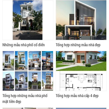
dựng với diện tích nhỏ, và có mặt
tiền thường rơi vào khoảng 4 –
6m. Với kích thước chiều ngang
nhỏ, các căn nhà này thường
được xây lên cao tầng để đảm
bảo đầy đủ không gian sinh hoạt.
Những mẫu nhà phố cổ điển
Tổng hợp những mẫu nhà đẹp
Tổng hợp những mẫu nhà phố
Tổng hợp mẫu nhà cấp 4 đẹp
mặt tiền đẹp