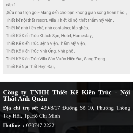
cấp 1
,
Sửa nhà trọn gói - Mang đến cho bạn không gian sống hoàn hảo!
,
Thiết kế nội thất resort, villa
,
Thiết kế nội thất thẩm mỹ viện
,
Thiết kế nhà tiền chế, nhà container, lắp ghép
,
Thiết Kế Kiến Trúc Khách Sạn, Hotel, Homestay
,
Thiết Kế Kiến Trúc Bệnh Viện,Thẩm Mỹ Viện
,
Thiết Kế Kiến Trúc Nhà Ống, Nhà phố
,
Thiết Kế Kiến Trúc Villa Sân Vườn Hiện Đại, Sang Trọng
,
Thiết Kế Nội Thất Hiện Đại
,
Công ty TNHH Thiết Kế Kiến Trúc - Nội
Thất Anh Quân
Địa chỉ trụ sở:
439/8/17 Đường Số 10, Phường Thông
Tây Hội, Tp.Hồ Chí Minh
Hotline :
070747 2222