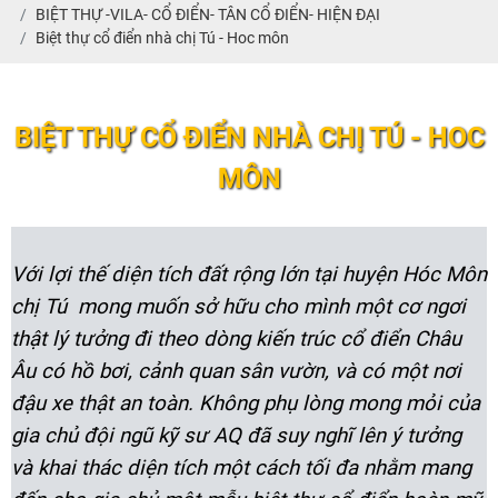
BIỆT THỰ -VILA- CỔ ĐIỂN- TÂN CỔ ĐIỂN- HIỆN ĐẠI
Biệt thự cổ điển nhà chị Tú - Hoc môn
BIỆT THỰ CỔ ĐIỂN NHÀ CHỊ TÚ - HOC
MÔN
Với lợi thế diện tích đất rộng lớn tại huyện Hóc Môn
chị Tú mong muốn sở hữu cho mình một cơ ngơi
thật lý tưởng đi theo dòng kiến trúc cổ điển Châu
Âu có hồ bơi, cảnh quan sân vườn, và có một nơi
đậu xe thật an toàn. Không phụ lòng mong mỏi của
gia chủ đội ngũ kỹ sư AQ đã suy nghĩ lên ý tưởng
và khai thác diện tích một cách tối đa nhằm mang