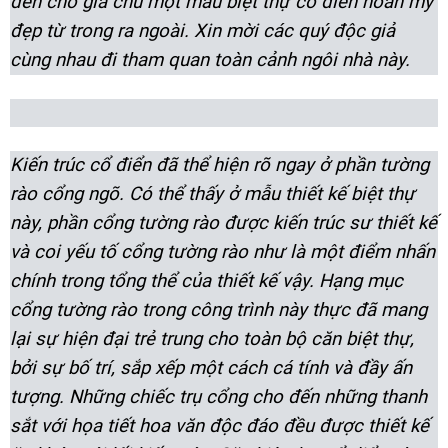
đến cho gia chủ một mẫu biệt thự cổ điển hoàn mỹ
đẹp từ trong ra ngoài. Xin mời các quý độc giả
cùng nhau đi tham quan toàn cảnh ngôi nhà này.
Kiến trúc cổ điển đã thể hiện rõ ngay ở phần tường
rào cổng ngõ. Có thể thấy ở mẫu thiết kế biệt thự
này, phần cổng tường rào được kiến trúc sư thiết kế
và coi yếu tố cổng tường rào như là một điểm nhấn
chính trong tổng thể của thiết kế vậy. Hạng mục
cổng tường rào trong công trình này thực đã mang
lại sự hiện đại trẻ trung cho toàn bộ căn biệt thự,
bởi sự bố trí, sắp xếp một cách cá tính và đầy ấn
tượng. Những chiếc trụ cổng cho đến những thanh
sắt với họa tiết hoa văn độc đáo đều được thiết kế