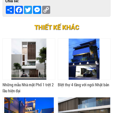
Chia sẻ:
Share
Facebook
Twitter
Messenger
Copy
Link
THIẾT KẾ KHÁC
Những mẫu Nhà mặt Phố 1 trệt 2
BIệt thự 4 tầng với ngói Nhật bản
lầu hiện đại