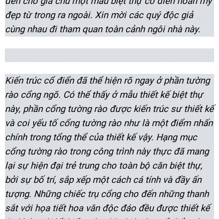
đến cho gia chủ một mẫu biệt thự cổ điển hoàn mỹ
đẹp từ trong ra ngoài. Xin mời các quý độc giả
cùng nhau đi tham quan toàn cảnh ngôi nhà này.
Kiến trúc cổ điển đã thể hiện rõ ngay ở phần tường
rào cổng ngõ. Có thể thấy ở mẫu thiết kế biệt thự
này, phần cổng tường rào được kiến trúc sư thiết kế
và coi yếu tố cổng tường rào như là một điểm nhấn
chính trong tổng thể của thiết kế vậy. Hạng mục
cổng tường rào trong công trình này thực đã mang
lại sự hiện đại trẻ trung cho toàn bộ căn biệt thự,
bởi sự bố trí, sắp xếp một cách cá tính và đầy ấn
tượng. Những chiếc trụ cổng cho đến những thanh
sắt với họa tiết hoa văn độc đáo đều được thiết kế