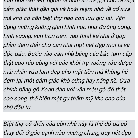
thất nhà hẳn lên, ngoài ra nhìn nó đã gợi cho ta một
cảm giác thật gần gũi và hoài niệm nhớ về cổ xưa
mà khó có căn biệt thự nào còn lưu giữ lại. Vận
dụng những không gian hình học như đường cong,
hình vuông, vun tròn đem vào thiết kế nhà ở góp
phần đem đến cho căn nhà một nét đẹp mới lạ và
độc đáo. Bước vào căn nhà bằng các bậc tam cấp
thật cao ráo cùng với các khối trụ vuông vức được
mài nhẵn vừa làm đẹp cho mặt tiền mà không hề
đem lại một cảm giác khô cứng hay nặng nề. Cửa
chính bằng gỗ Xoan đào với vân màu gỗ đỏ thật
cao sang, thể hiện một gu thẩm mỹ khá cao của
chủ đầu tư.
Biệt thự cổ điển của căn nhà này là thế đó dù có
thay đổi ở góc cạnh nào nhưng chung quy nét đẹp