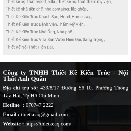
Thiết kế nội thất resort, villa
,
Thiết kế nội thất thẩm mỹ viện
,
Thiết kế nhà tiền chế, nhà container, lắp ghép
,
Thiết Kế Kiến Trúc Khách Sạn, Hotel, Homestay
,
Thiết Kế Kiến Trúc Bệnh Viện,Thẩm Mỹ Viện
,
Thiết Kế Kiến Trúc Nhà Ống, Nhà phố
,
Thiết Kế Kiến Trúc Villa Sân Vườn Hiện Đại, Sang Trọng
,
Thiết Kế Nội Thất Hiện Đại
,
Công ty TNHH Thiết Kế Kiến Trúc - Nội
Thất Anh Quân
Địa chỉ trụ sở:
439/8/17 Đường Số 10, Phường Thông
Tây Hội, Tp.Hồ Chí Minh
Hotline :
070747 2222
Email :
thietkeaq@gmail.com
Website :
https://thietkeaq.com/