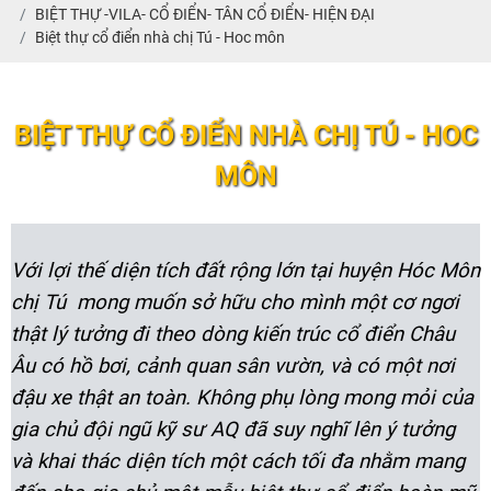
BIỆT THỰ -VILA- CỔ ĐIỂN- TÂN CỔ ĐIỂN- HIỆN ĐẠI
Biệt thự cổ điển nhà chị Tú - Hoc môn
BIỆT THỰ CỔ ĐIỂN NHÀ CHỊ TÚ - HOC
MÔN
Với lợi thế diện tích đất rộng lớn tại huyện Hóc Môn
chị Tú mong muốn sở hữu cho mình một cơ ngơi
thật lý tưởng đi theo dòng kiến trúc cổ điển Châu
Âu có hồ bơi, cảnh quan sân vườn, và có một nơi
đậu xe thật an toàn. Không phụ lòng mong mỏi của
gia chủ đội ngũ kỹ sư AQ đã suy nghĩ lên ý tưởng
và khai thác diện tích một cách tối đa nhằm mang