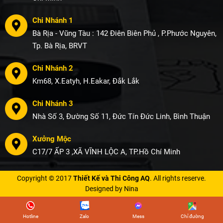
Chi Nhánh 1
Bà Rịa - Vũng Tàu : 142 Điên Biên Phủ , P.Phước Nguyên,
Tp. Bà Rịa, BRVT
Chi Nhánh 2
Km68, X.Eatyh, H.Eakar, Đắk Lắk
Chi Nhánh 3
Nhà Số 3, Đường Số 11, Đức Tín Đức Linh, Bình Thuận
Xưởng Mộc
C17/7 ẤP 3 ,XÃ VĨNH LỘC A, TP.Hồ Chí Minh
Copyright © 2017
Thiết Kế và Thi Công AQ
. All rights reserve.
Designed by Nina
Hotline
Zalo
Mess
Chỉ đường