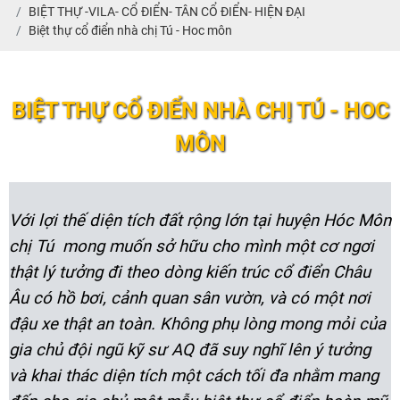
BIỆT THỰ -VILA- CỔ ĐIỂN- TÂN CỔ ĐIỂN- HIỆN ĐẠI
Biệt thự cổ điển nhà chị Tú - Hoc môn
BIỆT THỰ CỔ ĐIỂN NHÀ CHỊ TÚ - HOC
MÔN
Với lợi thế diện tích đất rộng lớn tại huyện Hóc Môn
chị Tú mong muốn sở hữu cho mình một cơ ngơi
thật lý tưởng đi theo dòng kiến trúc cổ điển Châu
Âu có hồ bơi, cảnh quan sân vườn, và có một nơi
đậu xe thật an toàn. Không phụ lòng mong mỏi của
gia chủ đội ngũ kỹ sư AQ đã suy nghĩ lên ý tưởng
và khai thác diện tích một cách tối đa nhằm mang