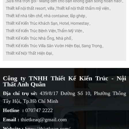
,
Sửa nhà trọn gói - Mang đến cho bạn không gian sống hoàn hảo!
,
Thiết kế nội thất resort, villa
,
Thiết kế nội thất thẩm mỹ viện
,
Thiết kế nhà tiền chế, nhà container, lắp ghép
,
Thiết Kế Kiến Trúc Khách Sạn, Hotel, Homestay
,
Thiết Kế Kiến Trúc Bệnh Viện,Thẩm Mỹ Viện
,
Thiết Kế Kiến Trúc Nhà Ống, Nhà phố
,
Thiết Kế Kiến Trúc Villa Sân Vườn Hiện Đại, Sang Trọng
,
Thiết Kế Nội Thất Hiện Đại
,
Công ty TNHH Thiết Kế Kiến Trúc - Nội
Thất Anh Quân
Địa chỉ trụ sở:
439/8/17 Đường Số 10, Phường Thông
Tây Hội, Tp.Hồ Chí Minh
Hotline :
070747 2222
Email :
thietkeaq@gmail.com
Website :
https://thietkeaq.com/