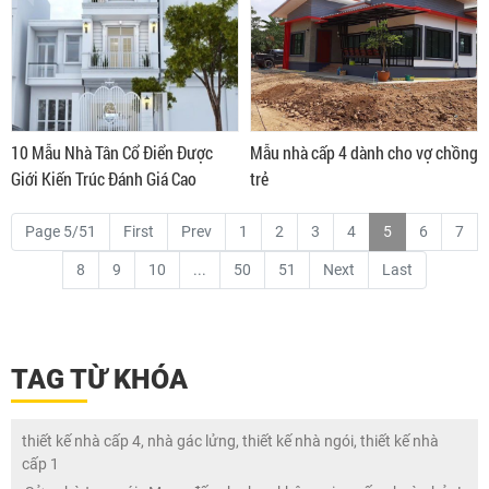
10 Mẫu Nhà Tân Cổ Điển Được
Mẫu nhà cấp 4 dành cho vợ chồng
Giới Kiến Trúc Đánh Giá Cao
trẻ
Page 5/51
First
Prev
1
2
3
4
5
6
7
8
9
10
...
50
51
Next
Last
TAG TỪ KHÓA
thiết kế nhà cấp 4, nhà gác lửng, thiết kế nhà ngói, thiết kế nhà
cấp 1