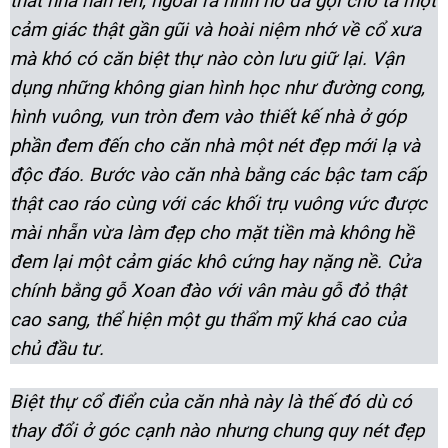
thất nhà hẳn lên, ngoài ra nhìn nó đã gợi cho ta một
cảm giác thật gần gũi và hoài niệm nhớ về cổ xưa
mà khó có căn biệt thự nào còn lưu giữ lại. Vận
dụng những không gian hình học như đường cong,
hình vuông, vun tròn đem vào thiết kế nhà ở góp
phần đem đến cho căn nhà một nét đẹp mới lạ và
độc đáo. Bước vào căn nhà bằng các bậc tam cấp
thật cao ráo cùng với các khối trụ vuông vức được
mài nhẵn vừa làm đẹp cho mặt tiền mà không hề
đem lại một cảm giác khô cứng hay nặng nề. Cửa
chính bằng gỗ Xoan đào với vân màu gỗ đỏ thật
cao sang, thể hiện một gu thẩm mỹ khá cao của
chủ đầu tư.
Biệt thự cổ điển của căn nhà này là thế đó dù có
thay đổi ở góc cạnh nào nhưng chung quy nét đẹp