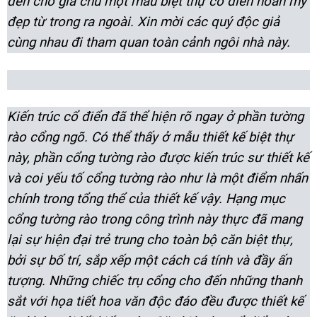
đến cho gia chủ một mẫu biệt thự cổ điển hoàn mỹ
đẹp từ trong ra ngoài. Xin mời các quý độc giả
cùng nhau đi tham quan toàn cảnh ngôi nhà này.
Kiến trúc cổ điển đã thể hiện rõ ngay ở phần tường
rào cổng ngõ. Có thể thấy ở mẫu thiết kế biệt thự
này, phần cổng tường rào được kiến trúc sư thiết kế
và coi yếu tố cổng tường rào như là một điểm nhấn
chính trong tổng thể của thiết kế vậy. Hạng mục
cổng tường rào trong công trình này thực đã mang
lại sự hiện đại trẻ trung cho toàn bộ căn biệt thự,
bởi sự bố trí, sắp xếp một cách cá tính và đầy ấn
tượng. Những chiếc trụ cổng cho đến những thanh
sắt với họa tiết hoa văn độc đáo đều được thiết kế