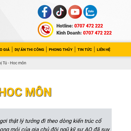
Hotline:
0707 472 222
Kinh Doanh:
0707 472 222
O GIÁ
DỰ ÁN THI CÔNG
PHONG THỦY
TIN TỨC
LIÊN HỆ
hị Tú - Hoc môn
- HOC MÔN
i thật lý tưởng đi theo dòng kiến trúc cổ
mong mỏi của gia chủ đội ngũ kỹ sư AQ đã suy