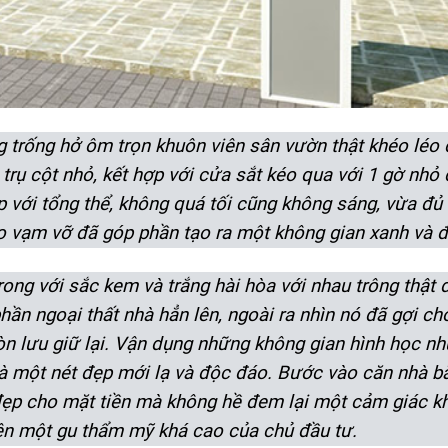
g trống hở ôm trọn khuôn viên sân vườn thật khéo léo 
ụ cột nhỏ, kết hợp với cửa sắt kéo qua với 1 gờ nhỏ đ
 với tổng thể, không quá tối cũng không sáng, vừa đủ 
o vạm vỡ đã góp phần tạo ra một không gian xanh và 
 trong với sắc kem và trắng hài hòa với nhau trông thậ
ần ngoại thất nhà hẳn lên, ngoài ra nhìn nó đã gợi ch
òn lưu giữ lại. Vận dụng những không gian hình học n
à một nét đẹp mới lạ và độc đáo. Bước vào căn nhà bằ
đẹp cho mặt tiền mà không hề đem lại một cảm giác k
iện một gu thẩm mỹ khá cao của chủ đầu tư.