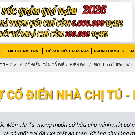
G
THIẾT KẾ NỘI THẤT
TƯ VẤN SỬA CHỮA NHÀ
PHONG CÁCH TK
BÁ
T THỰ -VILA- CỔ ĐIỂN- TÂN CỔ ĐIỂN- HIỆN ĐẠI
Biệt thự cổ điển nhà c
Ự CỔ ĐIỂN NHÀ CHỊ TÚ 
n Hóc Môn chị Tú mong muốn sở hữu cho mình một cơ ngơ
, và có một nơi đậu xe thật an toàn. Không phụ lòng 