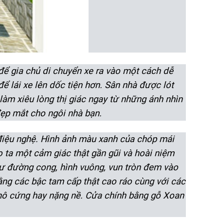
để gia chủ di chuyển xe ra vào một cách dễ
ể lái xe lên dốc tiện hơn. Sân nhà được lót
làm xiêu lòng thị giác ngay từ những ánh nhìn
đẹp mắt cho ngôi nhà bạn.
t điệu nghệ. Hình ảnh màu xanh của chóp mái
o ta một cảm giác thật gần gũi và hoài niệm
hư đường cong, hình vuông, vun tròn đem vào
ng các bậc tam cấp thật cao ráo cùng với các
hô cứng hay nặng nề. Cửa chính bằng gỗ Xoan