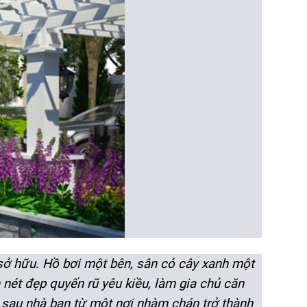
sở hữu. Hồ bơi một bên, sân cỏ cây xanh một
nét đẹp quyến rũ yêu kiều, làm gia chủ căn
n sau nhà bạn từ một nơi nhàm chán trở thành