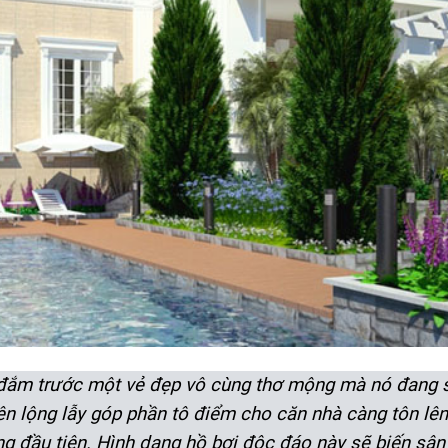
 đắm trước một vẻ đẹp vô cùng thơ mộng mà nó đang 
n lộng lẫy góp phần tô điểm cho căn nhà càng tôn lên 
ng đầu tiên. Hình dạng hồ bơi độc đáo này sẽ biến sâ