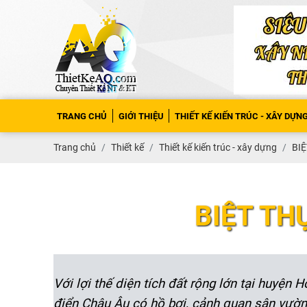
TRANG CHỦ
GIỚI THIỆU
THIẾT KẾ KIẾN TRÚC - XÂY DỰN
Trang chủ
Thiết kế
Thiết kế kiến trúc - xây dựng
BIỆ
BIỆT TH
Với lợi thế diện tích đất rộng lớn tại huyệ
điển Châu Âu có hồ bơi, cảnh quan sân vườn