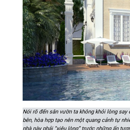
Nói rõ đến sân vườn ta không khỏi lòng say
bên, hòa hợp tạo nên một quang cảnh tự nhiê
nhà này phải “xiêu lòng” trước những ấn tượ