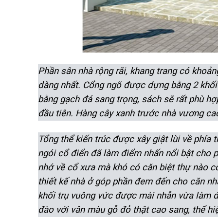
Phần sân nhà rộng rãi, khang trang có khoản
dàng nhất. Cổng ngõ được dựng bằng 2 khối tr
bằng gạch đá sang trọng, sách sẽ rất phù hợp
đầu tiên. Hàng cây xanh trước nhà vương ca
Tổng thể kiến trúc được xây giật lùi về phía
ngói cổ điển đã làm điểm nhấn nổi bật cho ph
nhớ về cổ xưa mà khó có căn biệt thự nào c
thiết kế nhà ở góp phần đem đến cho căn nh
khối trụ vuông vức được mài nhẵn vừa làm 
đào với vân màu gỗ đỏ thật cao sang, thể h