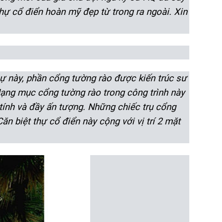
hự cổ điển hoàn mỹ đẹp từ trong ra ngoài. Xin
thự này, phần cổng tường rào được kiến trúc sư
 Hạng mục cổng tường rào trong công trình này
 tính và đầy ấn tượng. Những chiếc trụ cổng
ăn biệt thự cổ điển này cộng với vị trí 2 mặt