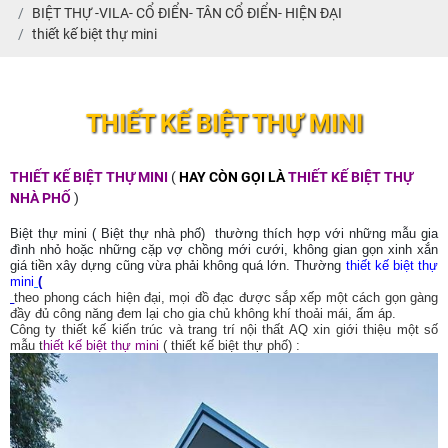
BIỆT THỰ -VILA- CỔ ĐIỂN- TÂN CỔ ĐIỂN- HIỆN ĐẠI
thiết kế biệt thự mini
THIẾT KẾ BIỆT THỰ MINI
THIẾT KẾ BIỆT THỰ MINI
(
HAY CÒN GỌI LÀ
THIẾT KẾ BIỆT THỰ
NHÀ PHỐ
)
Biệt thự mini ( Biệt thự nhà phố) thường thích hợp với những mẫu gia
đình nhỏ hoặc những cặp vợ chồng mới cưới, không gian gọn xinh xắn
giá tiền xây dựng cũng vừa phải không quá lớn. Thường
thiết kế biệt thự
mini
(
theo phong cách hiện đại, mọi đồ đạc được sắp xếp một cách gọn gàng
đầy đủ công năng đem lại cho gia chủ không khí thoải mái, ấm áp.
Công ty thiết kế kiến trúc và trang trí nội thất AQ xin giới thiệu một số
mẫu t
hiết kế biệt thự mini
( thiết kế biệt thự phố) :