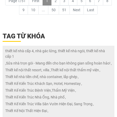
Page 1/51
First
1
2
3
4
5
6
7
8
9
10
...
50
51
Next
Last
TAG TỪ KHÓA
thiết kế nhà cấp 4, nhà gác lửng, thiết kế nhà ngói, thiết kế nhà
cấp 1
,
Sửa nhà trọn gói - Mang đến cho bạn không gian sống hoàn hảo!
,
Thiết kế nội thất resort, villa
,
Thiết kế nội thất thẩm mỹ viện
,
Thiết kế nhà tiền chế, nhà container, lắp ghép
,
Thiết Kế Kiến Trúc Khách Sạn, Hotel, Homestay
,
Thiết Kế Kiến Trúc Bệnh Viện,Thẩm Mỹ Viện
,
Thiết Kế Kiến Trúc Nhà Ống, Nhà phố
,
Thiết Kế Kiến Trúc Villa Sân Vườn Hiện Đại, Sang Trọng
,
Thiết Kế Nội Thất Hiện Đại
,