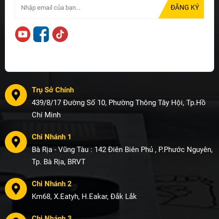
Trụ Sở Chính
439/8/17 Đường Số 10, Phường Thông Tây Hội, Tp.Hồ
Chí Minh
Chi Nhánh 1
Bà Rịa - Vũng Tàu : 142 Điên Biên Phủ , P.Phước Nguyên,
Tp. Bà Rịa, BRVT
Chi Nhánh 2
Km68, X.Eatyh, H.Eakar, Đắk Lắk
Chi Nhánh 3