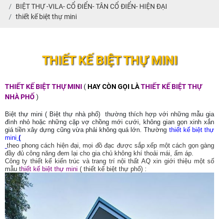
BIỆT THỰ -VILA- CỔ ĐIỂN- TÂN CỔ ĐIỂN- HIỆN ĐẠI
thiết kế biệt thự mini
THIẾT KẾ BIỆT THỰ MINI
THIẾT KẾ BIỆT THỰ MINI
(
HAY CÒN GỌI LÀ
THIẾT KẾ BIỆT THỰ
NHÀ PHỐ
)
Biệt thự mini ( Biệt thự nhà phố) thường thích hợp với những mẫu gia
đình nhỏ hoặc những cặp vợ chồng mới cưới, không gian gọn xinh xắn
giá tiền xây dựng cũng vừa phải không quá lớn. Thường
thiết kế biệt thự
mini
(
theo phong cách hiện đại, mọi đồ đạc được sắp xếp một cách gọn gàng
đầy đủ công năng đem lại cho gia chủ không khí thoải mái, ấm áp.
Công ty thiết kế kiến trúc và trang trí nội thất AQ xin giới thiệu một số
mẫu t
hiết kế biệt thự mini
( thiết kế biệt thự phố) :