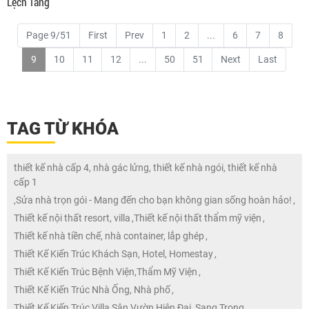
Lệch Tầng
Page 9/51
First
Prev
1
2
...
6
7
8
9
10
11
12
...
50
51
Next
Last
TAG TỪ KHÓA
thiết kế nhà cấp 4, nhà gác lửng, thiết kế nhà ngói, thiết kế nhà
cấp 1
,
Sửa nhà trọn gói - Mang đến cho bạn không gian sống hoàn hảo!
,
Thiết kế nội thất resort, villa
,
Thiết kế nội thất thẩm mỹ viện
,
Thiết kế nhà tiền chế, nhà container, lắp ghép
,
Thiết Kế Kiến Trúc Khách Sạn, Hotel, Homestay
,
Thiết Kế Kiến Trúc Bệnh Viện,Thẩm Mỹ Viện
,
Thiết Kế Kiến Trúc Nhà Ống, Nhà phố
,
Thiết Kế Kiến Trúc Villa Sân Vườn Hiện Đại, Sang Trọng
,