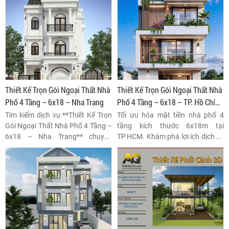
Thiết Kế Trọn Gói Ngoại Thất Nhà
Thiết Kế Trọn Gói Ngoại Thất Nhà
Phố 4 Tầng – 6x18 – Nha Trang
Phố 4 Tầng – 6x18 – TP. Hồ Chí
Minh
Tìm kiếm dịch vụ **Thiết Kế Trọn
Tối ưu hóa mặt tiền nhà phố 4
Gói Ngoại Thất Nhà Phố 4 Tầng –
tầng kích thước 6x18m tại
6x18 – Nha Trang** chuyên
TP.HCM. Khám phá lợi ích dịch vụ
nghiệp? Khám phá giải pháp kiến
thiết kế trọn gói ngoại thất
trúc tối ưu, vật liệu bền bỉ và đồng
chuyên nghiệp, đảm bảo thẩm
bộ thẩm mỹ cho mặt tiền nhà phố
mỹ, công năng và tuân thủ pháp
hiện đại tại khu vực biển.
lý xây dựng đô thị.