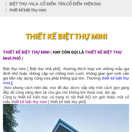
BIỆT THỰ -VILA- CỔ ĐIỂN- TÂN CỔ ĐIỂN- HIỆN ĐẠI
thiết kế biệt thự mini
THIẾT KẾ BIỆT THỰ MINI
THIẾT KẾ BIỆT THỰ MINI
(
HAY CÒN GỌI LÀ
THIẾT KẾ BIỆT THỰ
NHÀ PHỐ
)
Biệt thự mini ( Biệt thự nhà phố) thường thích hợp với những mẫu gia
đình nhỏ hoặc những cặp vợ chồng mới cưới, không gian gọn xinh xắn
giá tiền xây dựng cũng vừa phải không quá lớn. Thường
thiết kế biệt thự
mini
(
theo phong cách hiện đại, mọi đồ đạc được sắp xếp một cách gọn gàng
đầy đủ công năng đem lại cho gia chủ không khí thoải mái, ấm áp.
Công ty thiết kế kiến trúc và trang trí nội thất AQ xin giới thiệu một số
mẫu t
hiết kế biệt thự mini
( thiết kế biệt thự phố) :