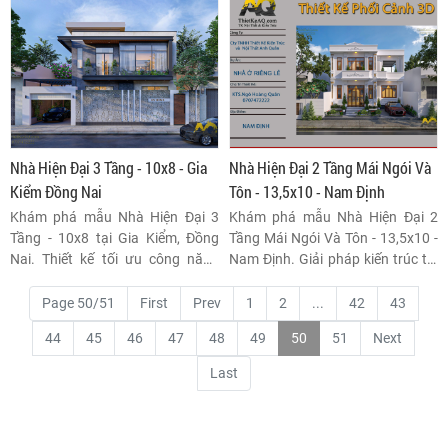
năng khoa học, vật liệu bền vững
ưu diện tích, đảm bảo tiện nghi
và phong cách tối giản, tinh tế.
sống cao cấp và giá trị đầu tư bền
vững. Đừng bỏ lỡ cơ hội sở hữu tổ
ấm lý tưởng này!
Nhà Hiện Đại 3 Tầng - 10x8 - Gia
Nhà Hiện Đại 2 Tầng Mái Ngói Và
Kiểm Đồng Nai
Tôn - 13,5x10 - Nam Định
Khám phá mẫu Nhà Hiện Đại 3
Khám phá mẫu Nhà Hiện Đại 2
Tầng - 10x8 tại Gia Kiểm, Đồng
Tầng Mái Ngói Và Tôn - 13,5x10 -
Nai. Thiết kế tối ưu công năng
Nam Định. Giải pháp kiến trúc tối
trên diện tích 80m2, đón ánh
ưu công năng, thẩm mỹ bền
sáng tự nhiên và khẳng định chất
vững, phù hợp với khí hậu và
Page 50/51
First
Prev
1
2
...
42
43
lượng đầu tư bền vững cho gia
phong cách sống hiện đại tại
44
45
46
47
48
49
50
51
Next
đình đa thế hệ.
Nam Định, mang lại không gian
sống hoàn hảo.
Last