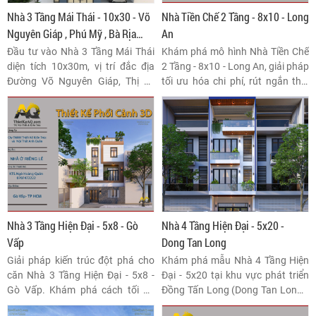
Nhà 3 Tầng Mái Thái - 10x30 - Võ
Nhà Tiền Chế 2 Tầng - 8x10 - Long
Nguyên Giáp , Phú Mỹ , Bà Rịa
An
Vũng Tàu
Đầu tư vào Nhà 3 Tầng Mái Thái
Khám phá mô hình Nhà Tiền Chế
diện tích 10x30m, vị trí đắc địa
2 Tầng - 8x10 - Long An, giải pháp
Đường Võ Nguyên Giáp, Thị xã
tối ưu hóa chi phí, rút ngắn thời
Phú Mỹ, Bà Rịa Vũng Tàu. Thiết kế
gian thi công mà vẫn đảm bảo độ
sang trọng, tiềm năng sinh lời
bền vững và thẩm mỹ. Thiết kế
vượt trội.
160m² linh hoạt cho mọi nhu cầu
sử dụng tại vùng đất năng động
Long An.
Nhà 3 Tầng Hiện Đại - 5x8 - Gò
Nhà 4 Tầng Hiện Đại - 5x20 -
Vấp
Dong Tan Long
Giải pháp kiến trúc đột phá cho
Khám phá mẫu Nhà 4 Tầng Hiện
căn Nhà 3 Tầng Hiện Đại - 5x8 -
Đại - 5x20 tại khu vực phát triển
Gò Vấp. Khám phá cách tối đa
Đồng Tấn Long (Dong Tan Long).
hóa không gian 40m² bằng công
Thiết kế kiến trúc thông minh, tối