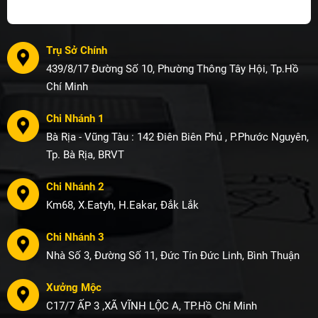
Trụ Sở Chính
439/8/17 Đường Số 10, Phường Thông Tây Hội, Tp.Hồ
Chí Minh
Chi Nhánh 1
Bà Rịa - Vũng Tàu : 142 Điên Biên Phủ , P.Phước Nguyên,
Tp. Bà Rịa, BRVT
Chi Nhánh 2
Km68, X.Eatyh, H.Eakar, Đắk Lắk
Chi Nhánh 3
Nhà Số 3, Đường Số 11, Đức Tín Đức Linh, Bình Thuận
Xưởng Mộc
C17/7 ẤP 3 ,XÃ VĨNH LỘC A, TP.Hồ Chí Minh