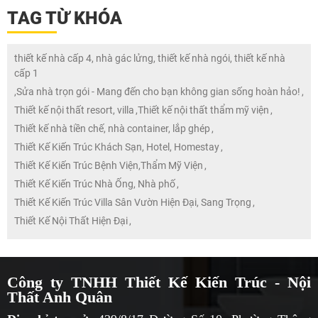
TAG TỪ KHÓA
thiết kế nhà cấp 4, nhà gác lửng, thiết kế nhà ngói, thiết kế nhà
cấp 1
,
Sửa nhà trọn gói - Mang đến cho bạn không gian sống hoàn hảo!
,
Thiết kế nội thất resort, villa
,
Thiết kế nội thất thẩm mỹ viện
,
Thiết kế nhà tiền chế, nhà container, lắp ghép
,
Thiết Kế Kiến Trúc Khách Sạn, Hotel, Homestay
,
Thiết Kế Kiến Trúc Bệnh Viện,Thẩm Mỹ Viện
,
Thiết Kế Kiến Trúc Nhà Ống, Nhà phố
,
Thiết Kế Kiến Trúc Villa Sân Vườn Hiện Đại, Sang Trọng
,
Thiết Kế Nội Thất Hiện Đại
,
Công ty TNHH Thiết Kế Kiến Trúc - Nội
Thất Anh Quân