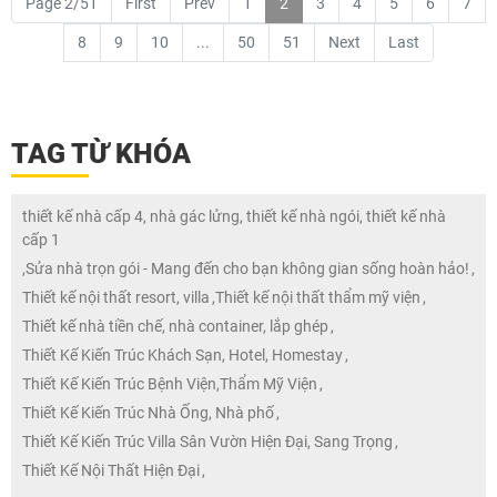
Page 2/51
First
Prev
1
2
3
4
5
6
7
8
9
10
...
50
51
Next
Last
TAG TỪ KHÓA
thiết kế nhà cấp 4, nhà gác lửng, thiết kế nhà ngói, thiết kế nhà
cấp 1
,
Sửa nhà trọn gói - Mang đến cho bạn không gian sống hoàn hảo!
,
Thiết kế nội thất resort, villa
,
Thiết kế nội thất thẩm mỹ viện
,
Thiết kế nhà tiền chế, nhà container, lắp ghép
,
Thiết Kế Kiến Trúc Khách Sạn, Hotel, Homestay
,
Thiết Kế Kiến Trúc Bệnh Viện,Thẩm Mỹ Viện
,
Thiết Kế Kiến Trúc Nhà Ống, Nhà phố
,
Thiết Kế Kiến Trúc Villa Sân Vườn Hiện Đại, Sang Trọng
,
Thiết Kế Nội Thất Hiện Đại
,