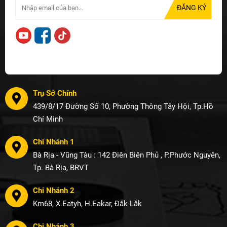
Trụ Sở Chính
439/8/17 Đường Số 10, Phường Thông Tây Hội, Tp.Hồ
Chí Minh
Chi Nhánh 1
Bà Rịa - Vũng Tàu : 142 Điên Biên Phủ , P.Phước Nguyên,
Tp. Bà Rịa, BRVT
Chi Nhánh 2
Km68, X.Eatyh, H.Eakar, Đắk Lắk
Chi Nhánh 3