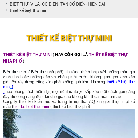
BIỆT THỰ -VILA- CỔ ĐIỂN- TÂN CỔ ĐIỂN- HIỆN ĐẠI
thiết kế biệt thự mini
THIẾT KẾ BIỆT THỰ MINI
THIẾT KẾ BIỆT THỰ MINI
(
HAY CÒN GỌI LÀ
THIẾT KẾ BIỆT THỰ
NHÀ PHỐ
)
Biệt thự mini ( Biệt thự nhà phố) thường thích hợp với những mẫu gia
đình nhỏ hoặc những cặp vợ chồng mới cưới, không gian gọn xinh xắn
giá tiền xây dựng cũng vừa phải không quá lớn. Thường
thiết kế biệt thự
mini
(
theo phong cách hiện đại, mọi đồ đạc được sắp xếp một cách gọn gàng
đầy đủ công năng đem lại cho gia chủ không khí thoải mái, ấm áp.
Công ty thiết kế kiến trúc và trang trí nội thất AQ xin giới thiệu một số
mẫu t
hiết kế biệt thự mini
( thiết kế biệt thự phố) :