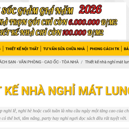
G
THIẾT KẾ NỘI THẤT
TƯ VẤN SỬA CHỮA NHÀ
PHONG CÁCH TK
BÁ
ÁCH SẠN - VĂN PHÒNG - CAO ỐC - TÒA NHÀ
Thiết kế nhà nghỉ mát lun
T KẾ NHÀ NGHỈ MÁT LUN
ịp nghỉ lễ, nghỉ hè hoặc cuối tuần là nhu cầu ngày một tăng cao của c
có thể bơi, tắm nắng, party hay nghỉ ngơi đọc sách đều rất tuyệt vời.