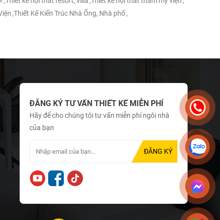
!
,
Thiết kế nội thất resort, villa
,
Thiết kế nội thất thẩm mỹ viện
,
Viện
,
Thiết Kế Kiến Trúc Nhà Ống, Nhà phố
,
ĐĂNG KÝ TƯ VẤN THIẾT KẾ MIỄN PHÍ
Hãy để cho chúng tôi tư vấn miễn phí ngôi nhà
của bạn