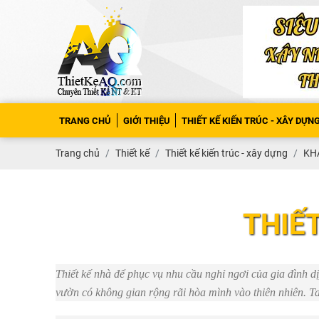
TRANG CHỦ
GIỚI THIỆU
THIẾT KẾ KIẾN TRÚC - XÂY DỰN
Trang chủ
Thiết kế
Thiết kế kiến trúc - xây dựng
KH
THIẾ
Thiết kế nhà để phục vụ nhu cầu nghỉ ngơi của gia đình d
vườn có không gian rộng rãi hòa mình vào thiên nhiên. Ta 