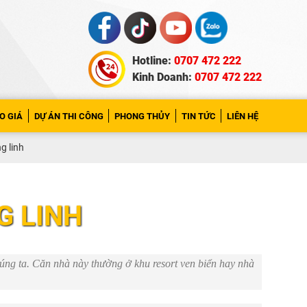
Hotline:
0707 472 222
Kinh Doanh:
0707 472 222
O GIÁ
DỰ ÁN THI CÔNG
PHONG THỦY
TIN TỨC
LIÊN HỆ
g linh
G LINH
húng ta. Căn nhà này thường ở khu resort ven biển hay nhà