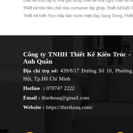
thiết kế nhà cấp 4, nhà gác lửng, thiết kế nhà ngói, thiết kế 
Thiết kế nhà tiền chế, nhà container, lắp ghép
,
Thiết Kế Kiến
Thiết Kế Kiến Trúc Villa Sân Vườn Hiện Đại, Sang Trọng
,
Thiết
Công ty TNHH Thiết Kế Kiến Trúc - 
Anh Quân
Địa chỉ trụ sở:
439/8/17 Đường Số 10, Phường
Hội, Tp.Hồ Chí Minh
Hotline :
070747 2222
Email :
thietkeaq@gmail.com
Website :
https://thietkeaq.com/