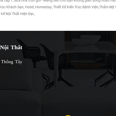
nhà cấp 1
,
Sửa nhà trọn gói - Mang đến cho bạn không gian sống hoàn hảo
 Trúc Khách Sạn, Hotel, Homestay
,
Thiết Kế Kiến Trúc Bệnh Viện,Thẩm Mỹ 
 Kế Nội Thất Hiện Đại
,
Nội Thất
 Thông Tây