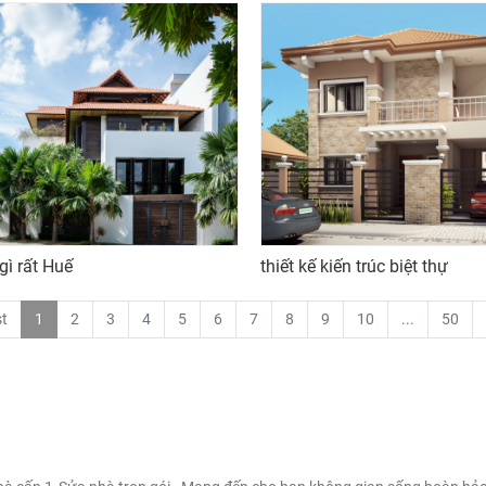
gì rất Huế
thiết kế kiến trúc biệt thự
st
1
2
3
4
5
6
7
8
9
10
...
50