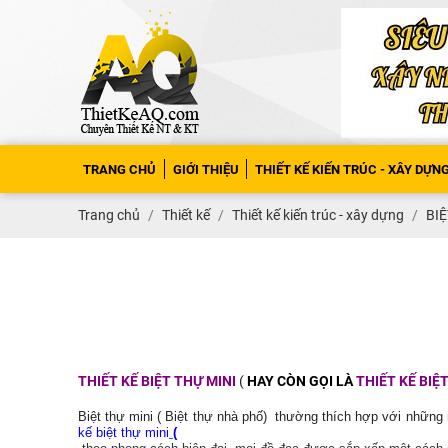
TRANG CHỦ
GIỚI THIỆU
THIẾT KẾ KIẾN TRÚC - XÂY DỰN
Trang chủ
Thiết kế
Thiết kế kiến trúc - xây dựng
BIỆ
THIẾT KẾ BIỆT THỰ MINI
(
HAY CÒN GỌI LÀ
THIẾT KẾ BIỆ
Biệt thự mini ( Biệt thự nhà phố) thường thích hợp với nhữn
kế biệt thự mini
(