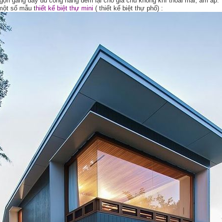
gọn gàng đầy đủ công năng đem lại cho gia chủ không khí thoải mái, ấm áp.
 một số mẫu t
hiết kế biệt thự mini
( thiết kế biệt thự phố) :