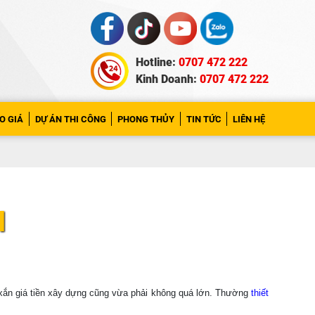
Hotline:
0707 472 222
Kinh Doanh:
0707 472 222
O GIÁ
DỰ ÁN THI CÔNG
PHONG THỦY
TIN TỨC
LIÊN HỆ
I
 xắn giá tiền xây dựng cũng vừa phải không quá lớn. Thường
thiết