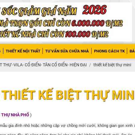
G
THIẾT KẾ NỘI THẤT
TƯ VẤN SỬA CHỮA NHÀ
PHONG CÁCH TK
BÁ
T THỰ -VILA- CỔ ĐIỂN- TÂN CỔ ĐIỂN- HIỆN ĐẠI
thiết kế biệt thự mini
THIẾT KẾ BIỆT THỰ MIN
T THỰ NHÀ PHỐ
)
g mẫu gia đình nhỏ hoặc những cặp vợ chồng mới cưới, không gian gọn xinh