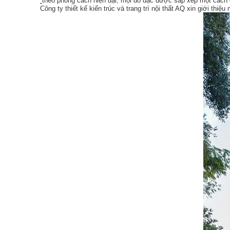
theo phong cách hiện đại, mọi đồ đạc được sắp xếp một cách 
Công ty thiết kế kiến trúc và trang trí nội thất AQ xin giới thiệu