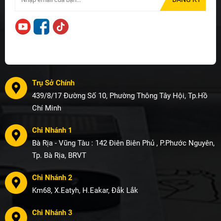
Trụ Sở Chính
439/8/17 Đường Số 10, Phường Thông Tây Hội, Tp.Hồ
Chí Minh
Chi Nhánh 1
Bà Rịa - Vũng Tàu : 142 Điên Biên Phủ , P.Phước Nguyên,
Tp. Bà Rịa, BRVT
Chi Nhánh 2
Km68, X.Eatyh, H.Eakar, Đắk Lắk
Chi Nhánh 3