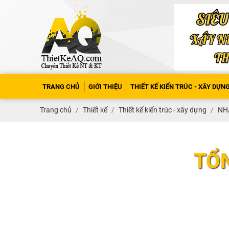
TRANG CHỦ
GIỚI THIỆU
THIẾT KẾ KIẾN TRÚC - XÂY DỰN
Trang chủ
Thiết kế
Thiết kế kiến trúc - xây dựng
NH
TỔN