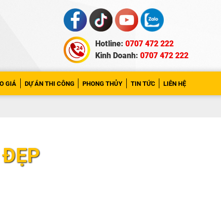
Hotline:
0707 472 222
Kinh Doanh:
0707 472 222
O GIÁ
DỰ ÁN THI CÔNG
PHONG THỦY
TIN TỨC
LIÊN HỆ
 ĐẸP