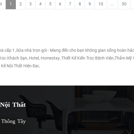
st
1
2
3
4
5
6
7
8
9
10
...
50
nhà cấp 1
,
Sửa nhà trọn gói - Mang đến cho bạn không gian sống hoàn hảo
 Trúc Khách Sạn, Hotel, Homestay
,
Thiết Kế Kiến Trúc Bệnh Viện,Thẩm Mỹ 
 Kế Nội Thất Hiện Đại
,
Nội Thất
 Thông Tây