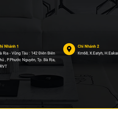
hi Nhánh 1
Chi Nhánh 2
à Rịa - Vũng Tàu : 142 Điên Biên
Km68, X.Eatyh, H.Eakar
hủ , P.Phước Nguyên, Tp. Bà Rịa,
RVT
pyright © 2017
Thiết Kế và Thi Công AQ
. All rights reserve. Designed by