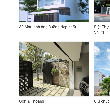
30 Mẫu nhà ống 3 tầng đẹp nhất
Biệt Thự
Với Thiê
Gọn & Thoáng
Giữ chút 