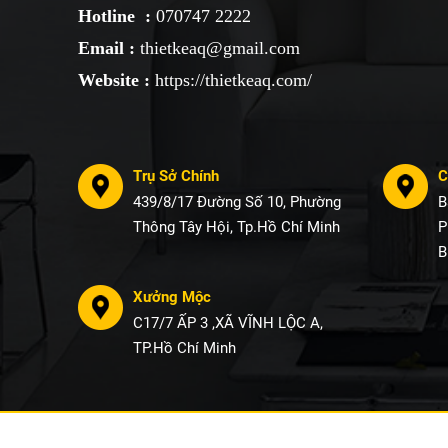
Hotline :
070747 2222
Email :
thietkeaq@gmail.com
Website :
https://thietkeaq.com/
Trụ Sở Chính
C
439/8/17 Đường Số 10, Phường
B
Thông Tây Hội, Tp.Hồ Chí Minh
P
B
Xưởng Mộc
C17/7 ẤP 3 ,XÃ VĨNH LỘC A,
TP.Hồ Chí Minh
Co