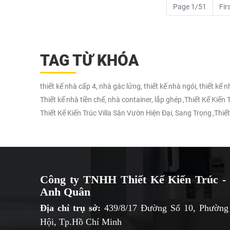
Page 1/51
Fir
TAG TỪ KHÓA
thiết kế nhà cấp 4, nhà gác lửng, thiết kế nhà ngói, thiết kế 
Thiết kế nhà tiền chế, nhà container, lắp ghép
,
Thiết Kế Kiến
Thiết Kế Kiến Trúc Villa Sân Vườn Hiện Đại, Sang Trọng
,
Thiết
Công ty TNHH Thiết Kế Kiến Trúc - 
Anh Quân
Địa chỉ trụ sở:
439/8/17 Đường Số 10, Phường
Hội, Tp.Hồ Chí Minh