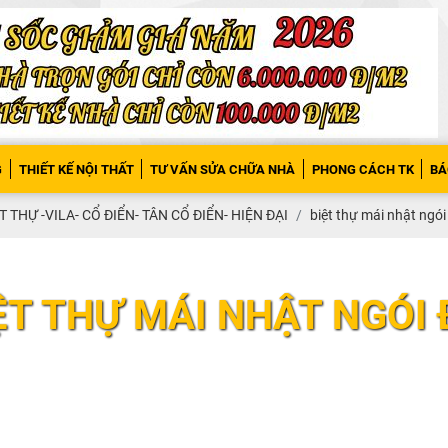
G
THIẾT KẾ NỘI THẤT
TƯ VẤN SỬA CHỮA NHÀ
PHONG CÁCH TK
BÁ
T THỰ -VILA- CỔ ĐIỂN- TÂN CỔ ĐIỂN- HIỆN ĐẠI
biệt thự mái nhật ngói
ỆT THỰ MÁI NHẬT NGÓI 