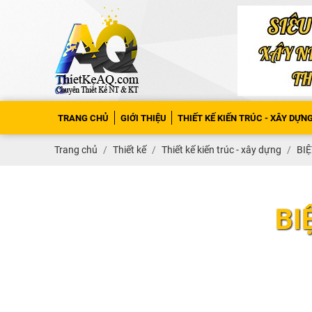
TRANG CHỦ
GIỚI THIỆU
THIẾT KẾ KIẾN TRÚC - XÂY DỰN
Trang chủ
Thiết kế
Thiết kế kiến trúc - xây dựng
BIỆ
BI