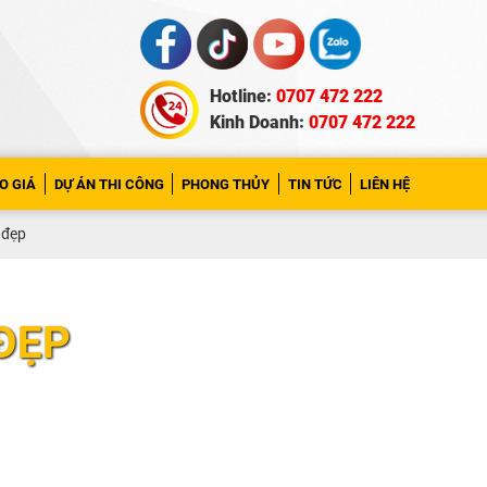
Hotline:
0707 472 222
Kinh Doanh:
0707 472 222
O GIÁ
DỰ ÁN THI CÔNG
PHONG THỦY
TIN TỨC
LIÊN HỆ
 đẹp
ĐẸP