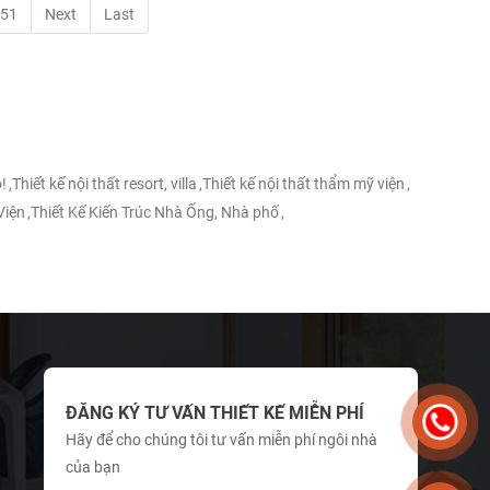
51
Next
Last
!
,
Thiết kế nội thất resort, villa
,
Thiết kế nội thất thẩm mỹ viện
,
Viện
,
Thiết Kế Kiến Trúc Nhà Ống, Nhà phố
,
ĐĂNG KÝ TƯ VẤN THIẾT KẾ MIỄN PHÍ
Hãy để cho chúng tôi tư vấn miễn phí ngôi nhà
của bạn