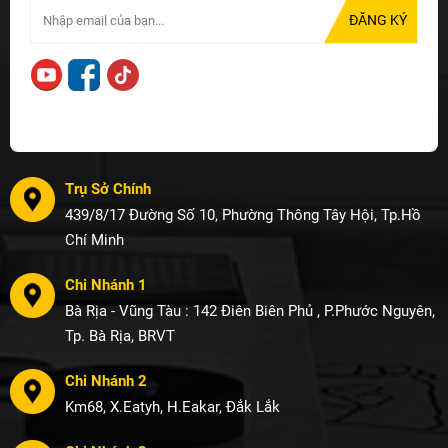
Trụ Sở Chính
439/8/17 Đường Số 10, Phường Thông Tây Hội, Tp.Hồ
Chí Minh
Chi Nhánh 1
Bà Rịa - Vũng Tàu : 142 Điên Biên Phủ , P.Phước Nguyên,
Tp. Bà Rịa, BRVT
Chi Nhánh 2
Km68, X.Eatyh, H.Eakar, Đắk Lắk