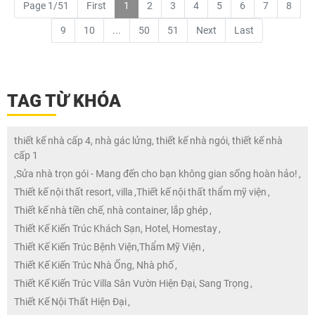
Page 1/51
First
1
2
3
4
5
6
7
8
9
10
...
50
51
Next
Last
TAG TỪ KHÓA
thiết kế nhà cấp 4, nhà gác lửng, thiết kế nhà ngói, thiết kế nhà
cấp 1
,
Sửa nhà trọn gói - Mang đến cho bạn không gian sống hoàn hảo!
,
Thiết kế nội thất resort, villa
,
Thiết kế nội thất thẩm mỹ viện
,
Thiết kế nhà tiền chế, nhà container, lắp ghép
,
Thiết Kế Kiến Trúc Khách Sạn, Hotel, Homestay
,
Thiết Kế Kiến Trúc Bệnh Viện,Thẩm Mỹ Viện
,
Thiết Kế Kiến Trúc Nhà Ống, Nhà phố
,
Thiết Kế Kiến Trúc Villa Sân Vườn Hiện Đại, Sang Trọng
,
Thiết Kế Nội Thất Hiện Đại
,