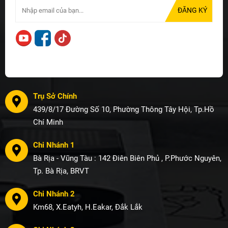
Trụ Sở Chính
439/8/17 Đường Số 10, Phường Thông Tây Hội, Tp.Hồ
Chí Minh
Chi Nhánh 1
Bà Rịa - Vũng Tàu : 142 Điên Biên Phủ , P.Phước Nguyên,
Tp. Bà Rịa, BRVT
Chi Nhánh 2
Km68, X.Eatyh, H.Eakar, Đắk Lắk