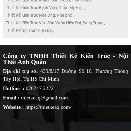
Thiết Kế Kiến Trúc Khách Sạn, Hotel, Homestay
,
Thiết Kế Kiến Trúc Bệnh Viện,Thẩm Mỹ Viện
,
Thiết Kế Kiến Trúc Nhà Ống, Nhà phố
,
Thiết Kế Kiến Trúc Villa Sân Vườn Hiện Đại, Sang Trọng
,
Thiết Kế Nội Thất Hiện Đại
,
Công ty TNHH Thiết Kế Kiến Trúc - Nội
Thất Anh Quân
Địa chỉ trụ sở:
439/8/17 Đường Số 10, Phường Thông
Tây Hội, Tp.Hồ Chí Minh
Hotline :
070747 2222
Email :
thietkeaq@gmail.com
Website :
https://thietkeaq.com/