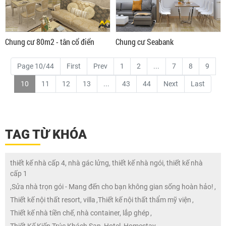
Chung cư 80m2 - tân cổ điển
Chung cư Seabank
Page 10/44
First
Prev
1
2
...
7
8
9
10
11
12
13
...
43
44
Next
Last
TAG TỪ KHÓA
thiết kế nhà cấp 4, nhà gác lửng, thiết kế nhà ngói, thiết kế nhà
cấp 1
,
Sửa nhà trọn gói - Mang đến cho bạn không gian sống hoàn hảo!
,
Thiết kế nội thất resort, villa
,
Thiết kế nội thất thẩm mỹ viện
,
Thiết kế nhà tiền chế, nhà container, lắp ghép
,