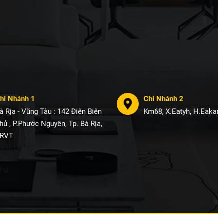
hi Nhánh 1
Chi Nhánh 2
à Rịa - Vũng Tàu : 142 Điên Biên
Km68, X.Eatyh, H.Eakar
hủ , P.Phước Nguyên, Tp. Bà Rịa,
RVT