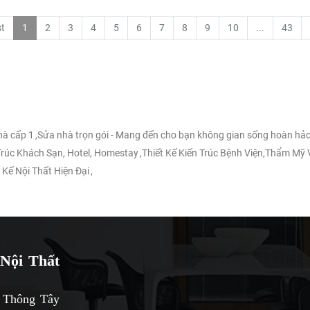
st
1
2
3
4
5
6
7
8
9
10
...
43
nhà cấp 1
,
Sửa nhà trọn gói - Mang đến cho bạn không gian sống hoàn hảo
 Trúc Khách Sạn, Hotel, Homestay
,
Thiết Kế Kiến Trúc Bệnh Viện,Thẩm Mỹ 
 Kế Nội Thất Hiện Đại
,
Nội Thất
 Thông Tây