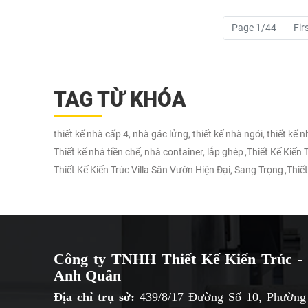
Page 1/44
Fir
TAG TỪ KHÓA
thiết kế nhà cấp 4, nhà gác lửng, thiết kế nhà ngói, thiết kế 
Thiết kế nhà tiền chế, nhà container, lắp ghép
,
Thiết Kế Kiến
Thiết Kế Kiến Trúc Villa Sân Vườn Hiện Đại, Sang Trọng
,
Thiết
Công ty TNHH Thiết Kế Kiến Trúc - 
Anh Quân
Địa chỉ trụ sở:
439/8/17 Đường Số 10, Phường