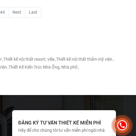
44
Next
Last
!
,
Thiết kế nội thất resort, villa
,
Thiết kế nội thất thẩm mỹ viện
,
Viện
,
Thiết Kế Kiến Trúc Nhà Ống, Nhà phố
,
ĐĂNG KÝ TƯ VẤN THIẾT KẾ MIỄN PHÍ
Hãy để cho chúng tôi tư vấn miễn phí ngôi nhà