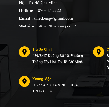
Hội, Tp.Hồ Chí Minh
Hotline :
070747 2222
Email :
thietkeaq@gmail.com
Website :
https://thietkeaq.com/
Trụ Sở Chính
C
439/8/17 Đường Số 10, Phường
B
Thông Tây Hội, Tp.Hồ Chí Minh
P
B
Xưởng Mộc
C17/7 ẤP 3 ,XÃ VĨNH LỘC A,
TP.Hồ Chí Minh