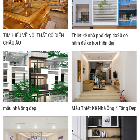
TÌM HIỂU VỀ NỘI THẤT CỔ ĐIỂN
Thiết kế nhà phố đẹp 4x20 có
CHÂU ÂU
hầm để xe hơi hiện đại
mẫu nhà ống đẹp
Mẫu Thiết Kế Nhà Ống 4 Tầng Đẹp