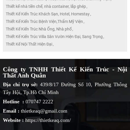
Thiết kế nhà tiền chế, nhà container, lắp ghép
,
Thiết Kế Kiến Trúc Khách Sạn, Hotel, Homestay
,
Thiết Kế Kiến Trúc Bệnh Viện,Thẩm Mỹ Viện
,
Thiết Kế Kiến Trúc Nhà Ống, Nhà phố
,
Thiết Kế Kiến Trúc Villa Sân Vườn Hiện Đại, Sang Trọng
,
Thiết Kế Nội Thất Hiện Đại
,
Công ty TNHH Thiết Kế Kiến Trúc - Nội
Thất Anh Quân
Địa chỉ trụ sở:
439/8/17 Đường Số 10, Phường Thông
Tây Hội, Tp.Hồ Chí Minh
Hotline :
070747 2222
Email :
thietkeaq@gmail.com
Website :
https://thietkeaq.com/