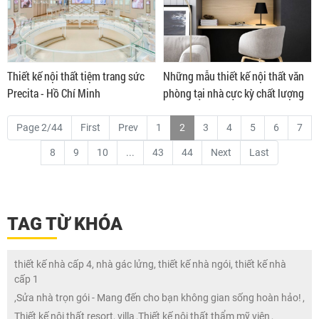
Thiết kế nội thất tiệm trang sức
Những mẫu thiết kế nội thất văn
Precita - Hồ Chí Minh
phòng tại nhà cực kỳ chất lượng
Page 2/44
First
Prev
1
2
3
4
5
6
7
8
9
10
...
43
44
Next
Last
TAG TỪ KHÓA
thiết kế nhà cấp 4, nhà gác lửng, thiết kế nhà ngói, thiết kế nhà
cấp 1
,
Sửa nhà trọn gói - Mang đến cho bạn không gian sống hoàn hảo!
,
Thiết kế nội thất resort, villa
,
Thiết kế nội thất thẩm mỹ viện
,