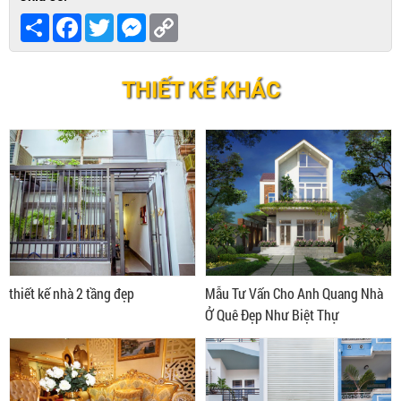
Share
Facebook
Twitter
Messenger
Copy
Link
THIẾT KẾ KHÁC
thiết kế nhà 2 tầng đẹp
Mẫu Tư Vấn Cho Anh Quang Nhà
Ở Quê Đẹp Như Biệt Thự