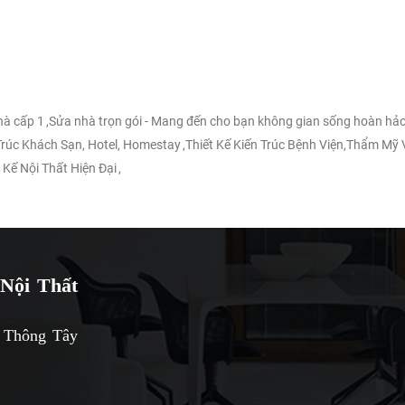
nhà cấp 1
,
Sửa nhà trọn gói - Mang đến cho bạn không gian sống hoàn hảo
 Trúc Khách Sạn, Hotel, Homestay
,
Thiết Kế Kiến Trúc Bệnh Viện,Thẩm Mỹ 
 Kế Nội Thất Hiện Đại
,
Nội Thất
 Thông Tây