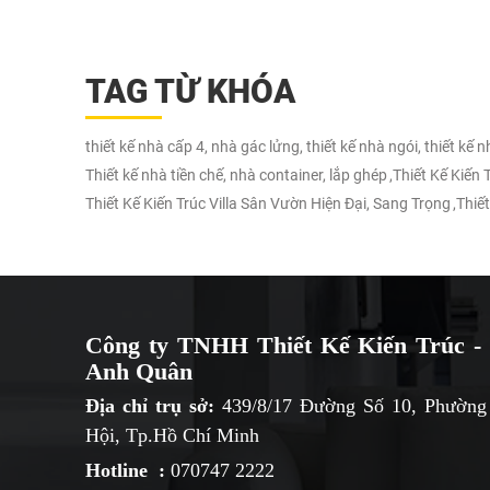
TAG TỪ KHÓA
thiết kế nhà cấp 4, nhà gác lửng, thiết kế nhà ngói, thiết kế 
Thiết kế nhà tiền chế, nhà container, lắp ghép
,
Thiết Kế Kiến
Thiết Kế Kiến Trúc Villa Sân Vườn Hiện Đại, Sang Trọng
,
Thiết
Công ty TNHH Thiết Kế Kiến Trúc - 
Anh Quân
Địa chỉ trụ sở:
439/8/17 Đường Số 10, Phường
Hội, Tp.Hồ Chí Minh
Hotline :
070747 2222