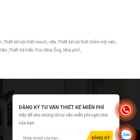
!
,
Thiết kế nội thất resort, villa
,
Thiết kế nội thất thẩm mỹ viện
,
Viện
,
Thiết Kế Kiến Trúc Nhà Ống, Nhà phố
,
ĐĂNG KÝ TƯ VẤN THIẾT KẾ MIỄN PHÍ
Hãy để cho chúng tôi tư vấn miễn phí ngôi nhà
của bạn