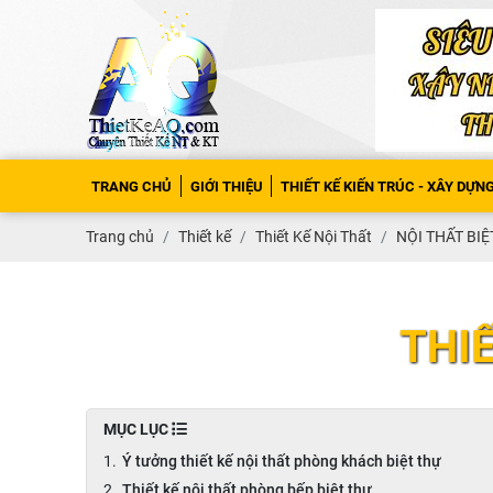
TRANG CHỦ
GIỚI THIỆU
THIẾT KẾ KIẾN TRÚC - XÂY DỰN
Trang chủ
Thiết kế
Thiết Kế Nội Thất
NỘI THẤT BI
THIẾ
MỤC LỤC
Ý tưởng thiết kế nội thất phòng khách biệt thự
Thiết kế nội thất phòng bếp biệt thự