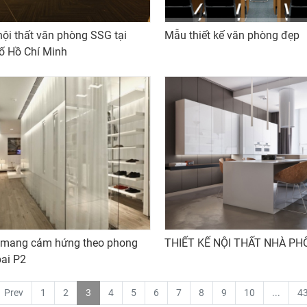
nội thất văn phòng SSG tại
Mẫu thiết kế văn phòng đẹp
ố Hồ Chí Minh
 mang cảm hứng theo phong
THIẾT KẾ NỘI THẤT NHÀ PH
ai P2
Prev
1
2
3
4
5
6
7
8
9
10
...
4