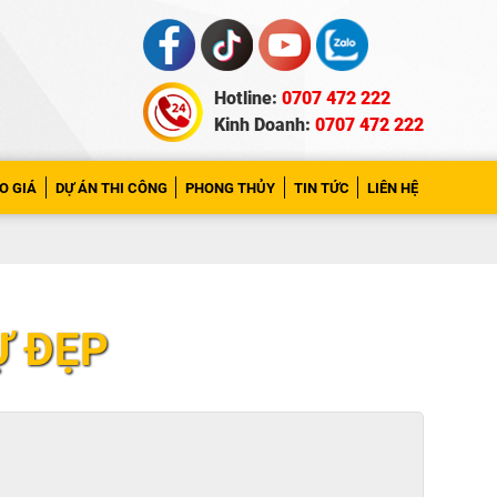
Hotline:
0707 472 222
Kinh Doanh:
0707 472 222
O GIÁ
DỰ ÁN THI CÔNG
PHONG THỦY
TIN TỨC
LIÊN HỆ
Ự ĐẸP