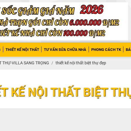
G
THIẾT KẾ NỘI THẤT
TƯ VẤN SỬA CHỮA NHÀ
PHONG CÁCH TK
BÁ
ỆT THỰ-VILLA SANG TRỌNG
thiết kế nội thất biệt thự đẹp
T KẾ NỘI THẤT BIỆT TH