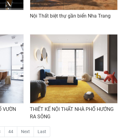
Nội Thất biệt thự gần biển Nha Trang
Ố VƯỜN
THIẾT KẾ NỘI THẤT NHÀ PHỐ HƯỚNG
RA SÔNG
3
44
Next
Last