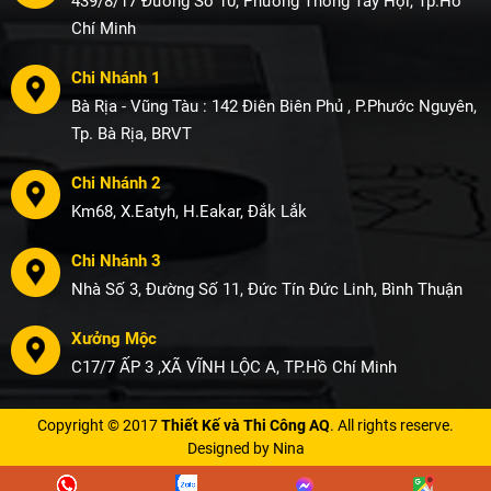
439/8/17 Đường Số 10, Phường Thông Tây Hội, Tp.Hồ
Chí Minh
Chi Nhánh 1
Bà Rịa - Vũng Tàu : 142 Điên Biên Phủ , P.Phước Nguyên,
Tp. Bà Rịa, BRVT
Chi Nhánh 2
Km68, X.Eatyh, H.Eakar, Đắk Lắk
Chi Nhánh 3
Nhà Số 3, Đường Số 11, Đức Tín Đức Linh, Bình Thuận
Xưởng Mộc
C17/7 ẤP 3 ,XÃ VĨNH LỘC A, TP.Hồ Chí Minh
Copyright © 2017
Thiết Kế và Thi Công AQ
. All rights reserve.
Designed by Nina