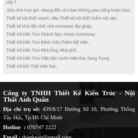
cấp 1
,
Sửa nhà trọn gói - Mang đến cho bạn không gian sống hoàn hảo!
,
Thiết kế nội thất resort, villa
,
Thiết kế nội thất thẩm mỹ viện
,
Thiết kế nhà tiền chế, nhà container, lắp ghép
,
Thiết Kế Kiến Trúc Khách Sạn, Hotel, Homestay
,
Thiết Kế Kiến Trúc Bệnh Viện,Thẩm Mỹ Viện
,
Thiết Kế Kiến Trúc Nhà Ống, Nhà phố
,
Thiết Kế Kiến Trúc Villa Sân Vườn Hiện Đại, Sang Trọng
,
Thiết Kế Nội Thất Hiện Đại
,
Công ty TNHH Thiết Kế Kiến Trúc - Nội
Thất Anh Quân
Địa chỉ trụ sở:
439/8/17 Đường Số 10, Phường Thông
Tây Hội, Tp.Hồ Chí Minh
Hotline :
070747 2222
Email :
thietkeaq@gmail.com