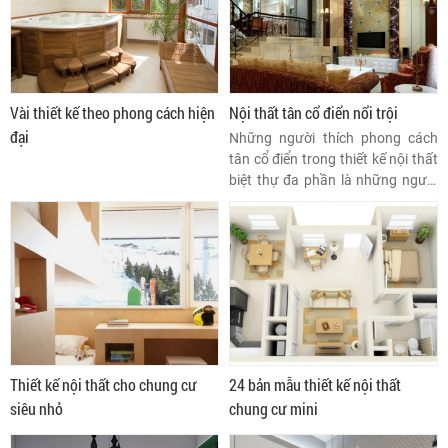
Vài thiết kế theo phong cách hiện
Nội thất tân cổ điển nổi trội
đại
Những người thích phong cách
tân cổ điển trong thiết kế nội thất
biệt thự đa phần là những người
lãng mạn, linh động và giàu sức
sáng tạo. Nội thất biệt thự tân cổ
điển là sự kết hợp hoàn hảo giữa
những đường nét tinh xảo cổ điển
và sự cách tân tươi mới, tạo nên
sức hút khó cưỡng.
Thiết kế nội thất cho chung cư
24 bản mẫu thiết kế nội thất
siêu nhỏ
chung cư mini