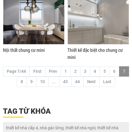
Nội thất chung cư mini
Thiết kế đặc biệt cho chung cư
mini
Page 7/44
First
Prev
1
2
3
4
5
6
7
8
9
10
...
43
44
Next
Last
TAG TỪ KHÓA
thiết kế nhà cấp 4, nhà gác lửng, thiết kế nhà ngói, thiết kế nhà