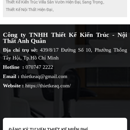
Thiết Kế Kiến Trúc Villa Sân Vườn Hiện Đại, Sang Trọng
,
Thiết Kế Nội Thất Hiện Đại
,
Công ty TNHH Thiết Kế Kiến Trúc - Nội
Thất Anh Quân
Địa chỉ trụ sở:
439/8/17 Đường Số 10, Phường Thông
Tây Hội, Tp.Hồ Chí Minh
Hotline :
070747 2222
Email :
thietkeaq@gmail.com
Website :
https://thietkeaq.com/
ĐĂNG KÝ TƯ VẤN THIẾT KẾ MIỄN PHÍ