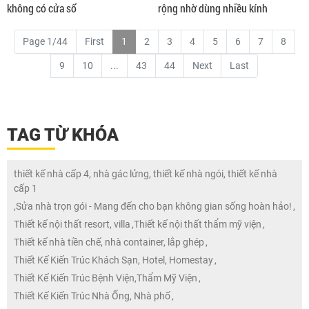
không có cửa sổ
rộng nhờ dùng nhiều kính
Page 1/44
First
1
2
3
4
5
6
7
8
9
10
...
43
44
Next
Last
TAG TỪ KHÓA
thiết kế nhà cấp 4, nhà gác lửng, thiết kế nhà ngói, thiết kế nhà
cấp 1
,
Sửa nhà trọn gói - Mang đến cho bạn không gian sống hoàn hảo!
,
Thiết kế nội thất resort, villa
,
Thiết kế nội thất thẩm mỹ viện
,
Thiết kế nhà tiền chế, nhà container, lắp ghép
,
Thiết Kế Kiến Trúc Khách Sạn, Hotel, Homestay
,
Thiết Kế Kiến Trúc Bệnh Viện,Thẩm Mỹ Viện
,
Thiết Kế Kiến Trúc Nhà Ống, Nhà phố
,