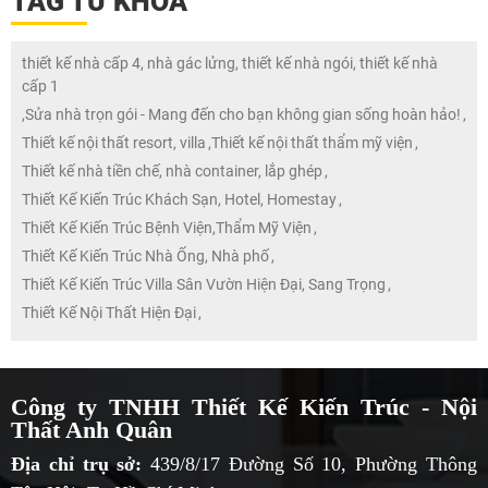
TAG TỪ KHÓA
thiết kế nhà cấp 4, nhà gác lửng, thiết kế nhà ngói, thiết kế nhà
cấp 1
,
Sửa nhà trọn gói - Mang đến cho bạn không gian sống hoàn hảo!
,
Thiết kế nội thất resort, villa
,
Thiết kế nội thất thẩm mỹ viện
,
Thiết kế nhà tiền chế, nhà container, lắp ghép
,
Thiết Kế Kiến Trúc Khách Sạn, Hotel, Homestay
,
Thiết Kế Kiến Trúc Bệnh Viện,Thẩm Mỹ Viện
,
Thiết Kế Kiến Trúc Nhà Ống, Nhà phố
,
Thiết Kế Kiến Trúc Villa Sân Vườn Hiện Đại, Sang Trọng
,
Thiết Kế Nội Thất Hiện Đại
,
Công ty TNHH Thiết Kế Kiến Trúc - Nội
Thất Anh Quân
Địa chỉ trụ sở:
439/8/17 Đường Số 10, Phường Thông