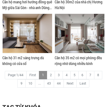
Căn hộ mang hơi hướng đồng quê
Căn hộ 30m2 của nhà chị Hương
Mỹ giữa Sài Gòn - nhà anh Dũng
Hà Nội
quận 2
Căn hộ 31 m2 sáng trưng dù
Căn hộ 35 m2 có mọi phòng đều
không có cửa sổ
rộng nhờ dùng nhiều kính
Page 1/44
First
1
2
3
4
5
6
7
8
9
10
...
43
44
Next
Last