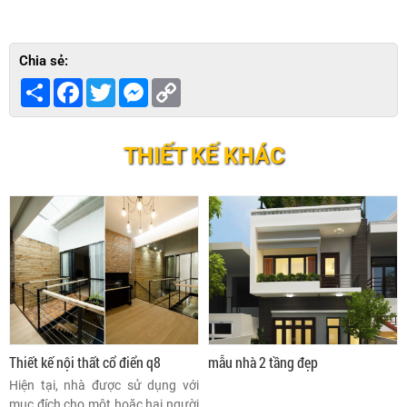
Chia sẻ:
Share
Facebook
Twitter
Messenger
Copy
Link
THIẾT KẾ KHÁC
Thiết kế nội thất cổ điển q8
mẫu nhà 2 tầng đẹp
Hiện tại, nhà được sử dụng với
mục đích cho một hoặc hai người