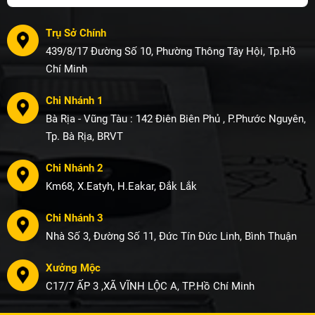
Trụ Sở Chính
439/8/17 Đường Số 10, Phường Thông Tây Hội, Tp.Hồ
Chí Minh
Chi Nhánh 1
Bà Rịa - Vũng Tàu : 142 Điên Biên Phủ , P.Phước Nguyên,
Tp. Bà Rịa, BRVT
Chi Nhánh 2
Km68, X.Eatyh, H.Eakar, Đắk Lắk
Chi Nhánh 3
Nhà Số 3, Đường Số 11, Đức Tín Đức Linh, Bình Thuận
Xưởng Mộc
C17/7 ẤP 3 ,XÃ VĨNH LỘC A, TP.Hồ Chí Minh