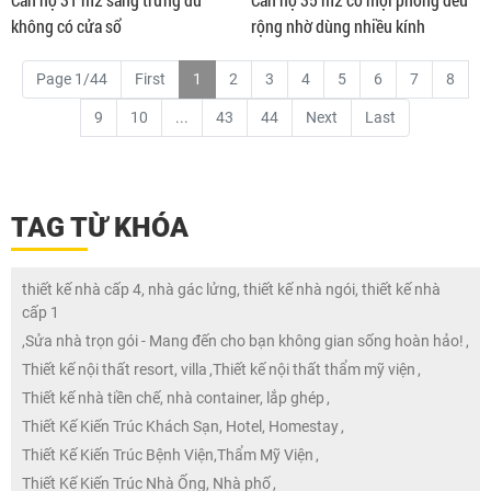
không có cửa sổ
rộng nhờ dùng nhiều kính
Page 1/44
First
1
2
3
4
5
6
7
8
9
10
...
43
44
Next
Last
TAG TỪ KHÓA
thiết kế nhà cấp 4, nhà gác lửng, thiết kế nhà ngói, thiết kế nhà
cấp 1
,
Sửa nhà trọn gói - Mang đến cho bạn không gian sống hoàn hảo!
,
Thiết kế nội thất resort, villa
,
Thiết kế nội thất thẩm mỹ viện
,
Thiết kế nhà tiền chế, nhà container, lắp ghép
,
Thiết Kế Kiến Trúc Khách Sạn, Hotel, Homestay
,
Thiết Kế Kiến Trúc Bệnh Viện,Thẩm Mỹ Viện
,
Thiết Kế Kiến Trúc Nhà Ống, Nhà phố
,