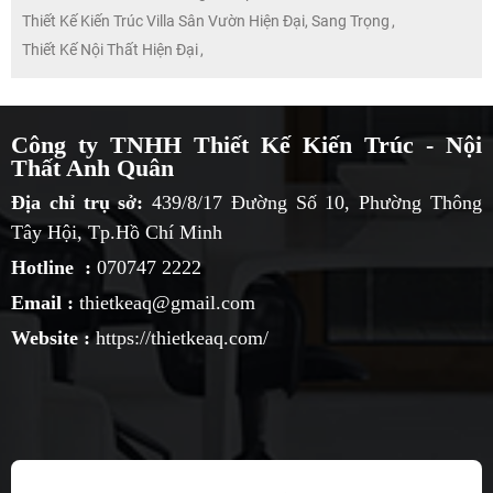
Thiết Kế Kiến Trúc Villa Sân Vườn Hiện Đại, Sang Trọng
,
Thiết Kế Nội Thất Hiện Đại
,
Công ty TNHH Thiết Kế Kiến Trúc - Nội
Thất Anh Quân
Địa chỉ trụ sở:
439/8/17 Đường Số 10, Phường Thông
Tây Hội, Tp.Hồ Chí Minh
Hotline :
070747 2222
Email :
thietkeaq@gmail.com
Website :
https://thietkeaq.com/