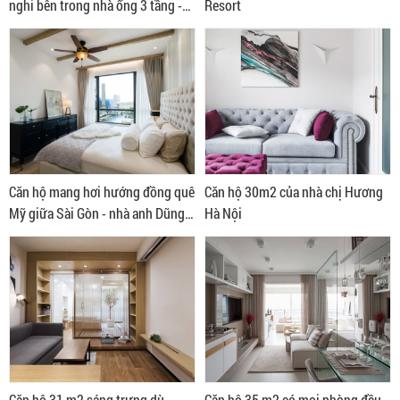
nghi bên trong nhà ống 3 tầng -
Resort
nhà anh Giang ở Bình Thạnh
Căn hộ mang hơi hướng đồng quê
Căn hộ 30m2 của nhà chị Hương
Mỹ giữa Sài Gòn - nhà anh Dũng
Hà Nội
quận 2
Căn hộ 31 m2 sáng trưng dù
Căn hộ 35 m2 có mọi phòng đều