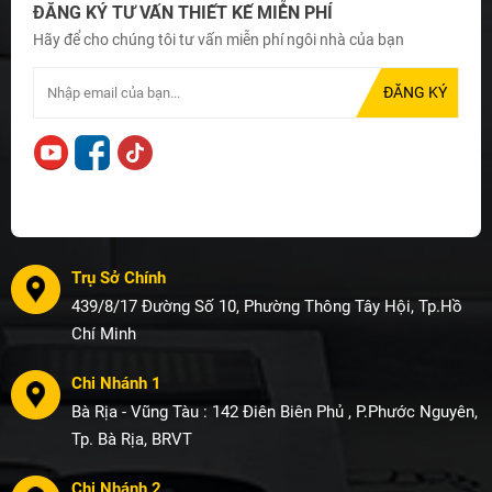
ĐĂNG KÝ TƯ VẤN THIẾT KẾ MIỄN PHÍ
Hãy để cho chúng tôi tư vấn miễn phí ngôi nhà của bạn
Trụ Sở Chính
439/8/17 Đường Số 10, Phường Thông Tây Hội, Tp.Hồ
Chí Minh
Chi Nhánh 1
Bà Rịa - Vũng Tàu : 142 Điên Biên Phủ , P.Phước Nguyên,
Tp. Bà Rịa, BRVT
Chi Nhánh 2