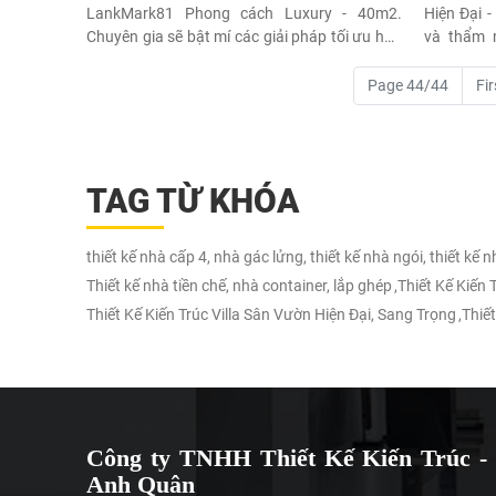
LankMark81 Phong cách Luxury - 40m2.
Hiện Đại 
Chuyên gia sẽ bật mí các giải pháp tối ưu hóa
và thẩm m
không gian hẹp, sử dụng vật liệu cao cấp và
không gia
tích hợp công năng thông minh, biến căn hộ
phong cách
Page 44/44
Fir
nhỏ thành tuyệt tác nghệ thuật sống.
đình Việt.
TAG TỪ KHÓA
thiết kế nhà cấp 4, nhà gác lửng, thiết kế nhà ngói, thiết kế 
Thiết kế nhà tiền chế, nhà container, lắp ghép
,
Thiết Kế Kiến
Thiết Kế Kiến Trúc Villa Sân Vườn Hiện Đại, Sang Trọng
,
Thiết
Công ty TNHH Thiết Kế Kiến Trúc - 
Anh Quân