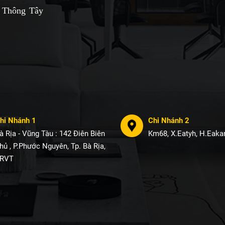
 Thông Tây
hi Nhánh 1
Chi Nhánh 2
à Rịa - Vũng Tàu : 142 Điên Biên
Km68, X.Eatyh, H.Eakar
hủ , P.Phước Nguyên, Tp. Bà Rịa,
RVT