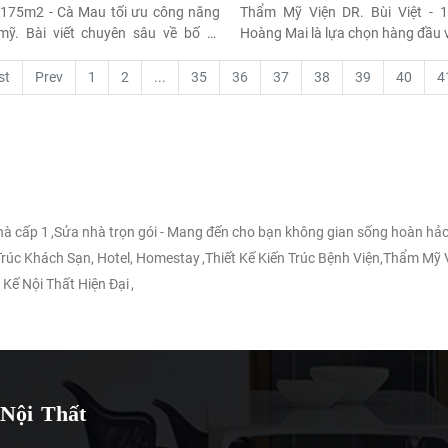
- 175m2 - Cà Mau tối ưu công năng
Thẩm Mỹ Viện DR. Bùi Việt - 1
ỹ. Bài viết chuyên sâu về bố trí
Hoàng Mai là lựa chọn hàng đầu v
n mở, vật liệu bền vững và tạo lập
Việt giàu kinh nghiệm, công nghệ
 sống tinh gọn, sang trọng cho gia
triết lý thẩm mỹ tự nhiên. Khám 
st
Prev
1
2
...
35
36
37
38
39
40
4
vụ chất lượng cao ngay hôm nay.
nhà cấp 1
,
Sửa nhà trọn gói - Mang đến cho bạn không gian sống hoàn hảo
 Trúc Khách Sạn, Hotel, Homestay
,
Thiết Kế Kiến Trúc Bệnh Viện,Thẩm Mỹ 
 Kế Nội Thất Hiện Đại
,
Nội Thất