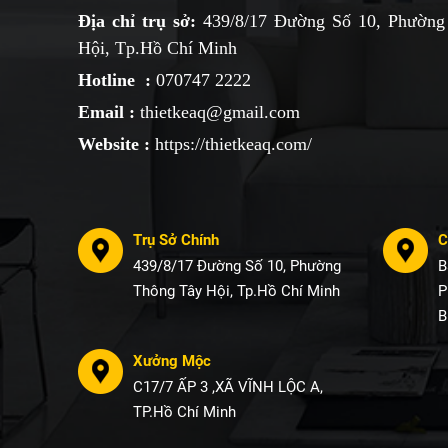
Địa chỉ trụ sở:
439/8/17 Đường Số 10, Phường
Hội, Tp.Hồ Chí Minh
Hotline :
070747 2222
Email :
thietkeaq@gmail.com
Website :
https://thietkeaq.com/
Trụ Sở Chính
C
439/8/17 Đường Số 10, Phường
B
Thông Tây Hội, Tp.Hồ Chí Minh
P
B
Xưởng Mộc
C17/7 ẤP 3 ,XÃ VĨNH LỘC A,
TP.Hồ Chí Minh