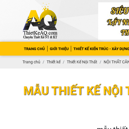
TRANG CHỦ
GIỚI THIỆU
THIẾT KẾ KIẾN TRÚC - XÂY DỰN
Trang chủ
Thiết kế
Thiết Kế Nội Thất
NỘI THẤT CĂ
MẪU THIẾT KẾ NỘI