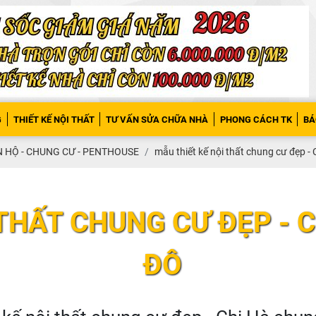
G
THIẾT KẾ NỘI THẤT
TƯ VẤN SỬA CHỮA NHÀ
PHONG CÁCH TK
BÁ
N HỘ - CHUNG CƯ - PENTHOUSE
mẫu thiết kế nội thất chung cư đẹp -
 THẤT CHUNG CƯ ĐẸP - 
ĐÔ