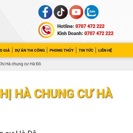
Hotline:
0707 472 222
Kinh Doanh:
0707 472 222
O GIÁ
DỰ ÁN THI CÔNG
PHONG THỦY
TIN TỨC
LIÊN HỆ
 Chị Hà chung cư Hà Đô
CHỊ HÀ CHUNG CƯ HÀ