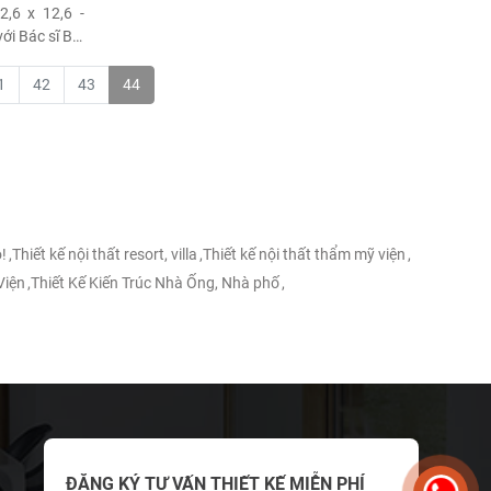
2,6 x 12,6 -
ới Bác sĩ Bùi
 hiện đại và
phá các dịch
1
42
43
44
!
,
Thiết kế nội thất resort, villa
,
Thiết kế nội thất thẩm mỹ viện
,
Viện
,
Thiết Kế Kiến Trúc Nhà Ống, Nhà phố
,
ĐĂNG KÝ TƯ VẤN THIẾT KẾ MIỄN PHÍ