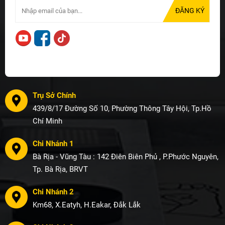
Trụ Sở Chính
439/8/17 Đường Số 10, Phường Thông Tây Hội, Tp.Hồ
Chí Minh
Chi Nhánh 1
Bà Rịa - Vũng Tàu : 142 Điên Biên Phủ , P.Phước Nguyên,
Tp. Bà Rịa, BRVT
Chi Nhánh 2
Km68, X.Eatyh, H.Eakar, Đắk Lắk