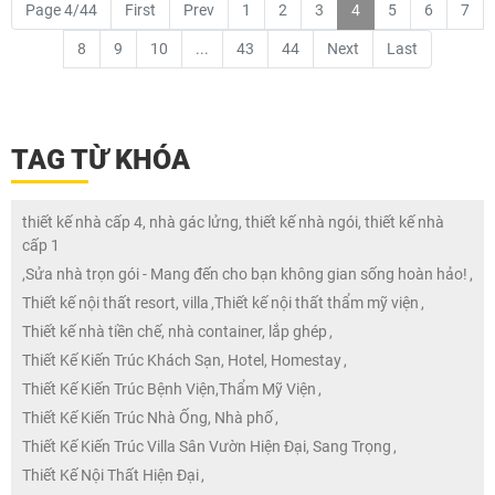
Page 4/44
First
Prev
1
2
3
4
5
6
7
8
9
10
...
43
44
Next
Last
TAG TỪ KHÓA
thiết kế nhà cấp 4, nhà gác lửng, thiết kế nhà ngói, thiết kế nhà
cấp 1
,
Sửa nhà trọn gói - Mang đến cho bạn không gian sống hoàn hảo!
,
Thiết kế nội thất resort, villa
,
Thiết kế nội thất thẩm mỹ viện
,
Thiết kế nhà tiền chế, nhà container, lắp ghép
,
Thiết Kế Kiến Trúc Khách Sạn, Hotel, Homestay
,
Thiết Kế Kiến Trúc Bệnh Viện,Thẩm Mỹ Viện
,
Thiết Kế Kiến Trúc Nhà Ống, Nhà phố
,
Thiết Kế Kiến Trúc Villa Sân Vườn Hiện Đại, Sang Trọng
,
Thiết Kế Nội Thất Hiện Đại
,