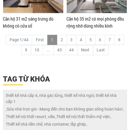
Căn hộ 31 m2 sáng trưng dù
Căn hộ 35 m2 có mọi phòng đều
không có cửa sổ
rộng nhờ dùng nhiều kính
Page 1/44
First
1
2
3
4
5
6
7
8
9
10
...
43
44
Next
Last
TAG TỪ KHÓA
thiết kế nhà cấp 4, nhà gác lửng, thiết kế nhà ngói, thiết kế nhà
cấp 1
,
Sửa nhà trọn gói - Mang đến cho bạn không gian sống hoàn hảo!
,
Thiết kế nội thất resort, villa
,
Thiết kế nội thất thẩm mỹ viện
,
Thiết kế nhà tiền chế, nhà container, lắp ghép
,