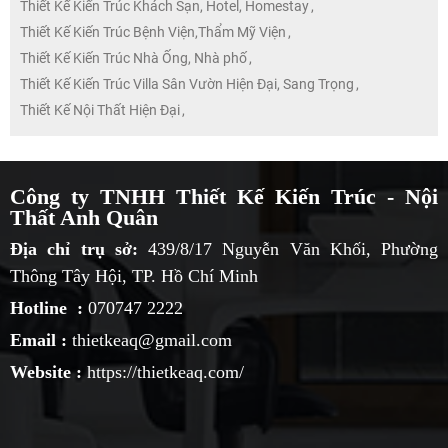
Thiết Kế Kiến Trúc Khách Sạn, Hotel, Homestay
,
Thiết Kế Kiến Trúc Bệnh Viện,Thẩm Mỹ Viện
,
Thiết Kế Kiến Trúc Nhà Ống, Nhà phố
,
Thiết Kế Kiến Trúc Villa Sân Vườn Hiện Đại, Sang Trọng
,
Thiết Kế Nội Thất Hiện Đại
,
Công ty TNHH Thiết Kế Kiến Trúc - Nội
Thất Anh Quân
Địa chỉ trụ sở:
439/8/17 Nguyễn Văn Khối, Phường
Thông Tây Hội, TP. Hồ Chí Minh
Hotline :
070747 2222
Email :
thietkeaq@gmail.com
Website :
https://thietkeaq.com/