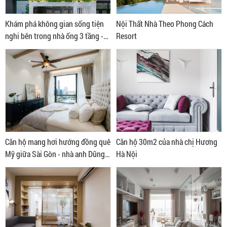
Khám phá không gian sống tiện
Nội Thất Nhà Theo Phong Cách
nghi bên trong nhà ống 3 tầng -
Resort
nhà anh Giang ở Bình Thạnh
Căn hộ mang hơi hướng đồng quê
Căn hộ 30m2 của nhà chị Hương
Mỹ giữa Sài Gòn - nhà anh Dũng
Hà Nội
quận 2