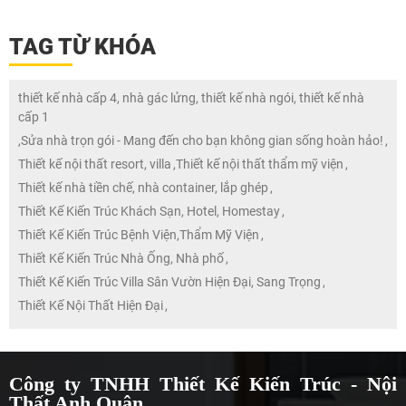
TAG TỪ KHÓA
thiết kế nhà cấp 4, nhà gác lửng, thiết kế nhà ngói, thiết kế nhà
cấp 1
,
Sửa nhà trọn gói - Mang đến cho bạn không gian sống hoàn hảo!
,
Thiết kế nội thất resort, villa
,
Thiết kế nội thất thẩm mỹ viện
,
Thiết kế nhà tiền chế, nhà container, lắp ghép
,
Thiết Kế Kiến Trúc Khách Sạn, Hotel, Homestay
,
Thiết Kế Kiến Trúc Bệnh Viện,Thẩm Mỹ Viện
,
Thiết Kế Kiến Trúc Nhà Ống, Nhà phố
,
Thiết Kế Kiến Trúc Villa Sân Vườn Hiện Đại, Sang Trọng
,
Thiết Kế Nội Thất Hiện Đại
,
Công ty TNHH Thiết Kế Kiến Trúc - Nội
Thất Anh Quân