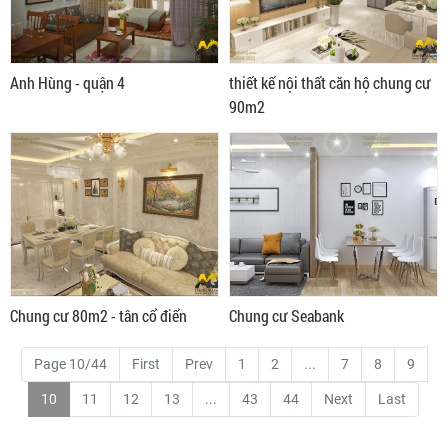
Anh Hùng - quận 4
thiết kế nội thất căn hộ chung cư
90m2
Chung cư 80m2 - tân cổ điển
Chung cư Seabank
Page 10/44
First
Prev
1
2
...
7
8
9
10
11
12
13
...
43
44
Next
Last