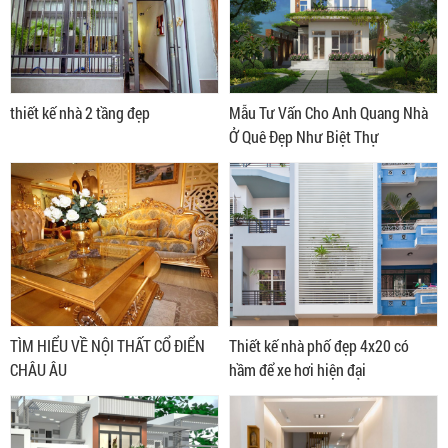
thiết kế nhà 2 tầng đẹp
Mẫu Tư Vấn Cho Anh Quang Nhà
Ở Quê Đẹp Như Biệt Thự
TÌM HIỂU VỀ NỘI THẤT CỔ ĐIỂN
Thiết kế nhà phố đẹp 4x20 có
CHÂU ÂU
hầm để xe hơi hiện đại