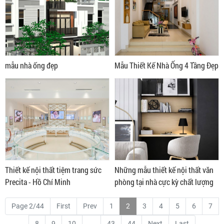
mẫu nhà ống đẹp
Mẫu Thiết Kế Nhà Ống 4 Tầng Đẹp
Thiết kế nội thất tiệm trang sức
Những mẫu thiết kế nội thất văn
Precita - Hồ Chí Minh
phòng tại nhà cực kỳ chất lượng
Page 2/44
First
Prev
1
2
3
4
5
6
7
8
9
10
...
43
44
Next
Last