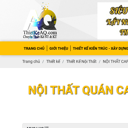
TRANG CHỦ
GIỚI THIỆU
THIẾT KẾ KIẾN TRÚC - XÂY DỰN
Trang chủ
Thiết kế
Thiết Kế Nội Thất
NỘI THẤT CA
NỘI THẤT QUÁN C