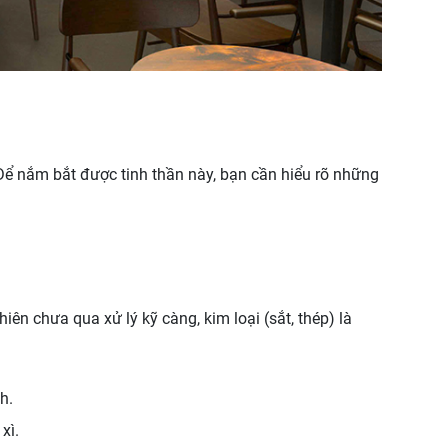
Để nắm bắt được tinh thần này, bạn cần hiểu rõ những
iên chưa qua xử lý kỹ càng, kim loại (sắt, thép) là
h.
xì.