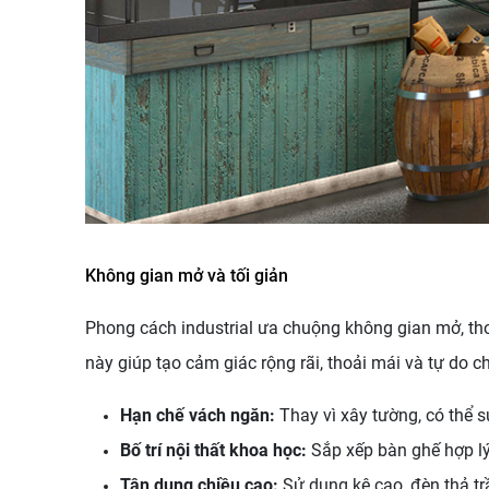
Không gian mở và tối giản
Phong cách industrial ưa chuộng không gian mở, tho
này giúp tạo cảm giác rộng rãi, thoải mái và tự do 
Hạn chế vách ngăn:
Thay vì xây tường, có thể s
Bố trí nội thất khoa học:
Sắp xếp bàn ghế hợp lý,
Tận dụng chiều cao:
Sử dụng kệ cao, đèn thả tr