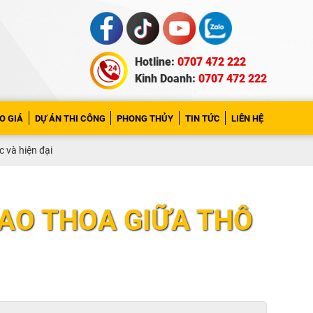
Hotline:
0707 472 222
Kinh Doanh:
0707 472 222
O GIÁ
DỰ ÁN THI CÔNG
PHONG THỦY
TIN TỨC
LIÊN HỆ
c và hiện đại
IAO THOA GIỮA THÔ