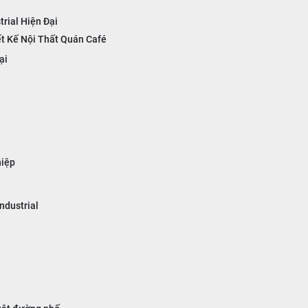
rial Hiện Đại
ết Kế Nội Thất Quán Café
ại
hiệp
ndustrial