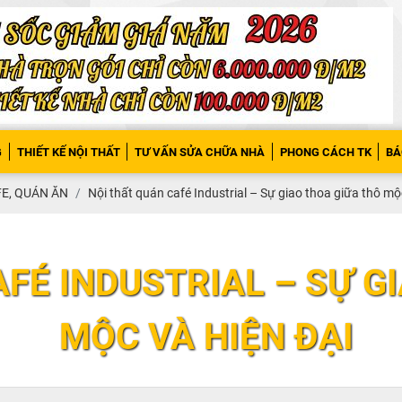
G
THIẾT KẾ NỘI THẤT
TƯ VẤN SỬA CHỮA NHÀ
PHONG CÁCH TK
BÁ
FE, QUÁN ĂN
Nội thất quán café Industrial – Sự giao thoa giữa thô mộ
AFÉ INDUSTRIAL – SỰ G
MỘC VÀ HIỆN ĐẠI