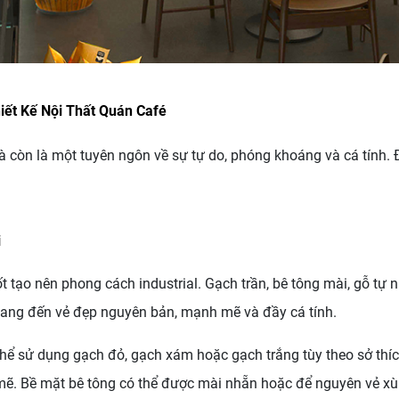
iết Kế Nội Thất Quán Café
à còn là một tuyên ngôn về sự tự do, phóng khoáng và cá tính. 
i
 tạo nên phong cách industrial. Gạch trần, bê tông mài, gỗ tự nh
mang đến vẻ đẹp nguyên bản, mạnh mẽ và đầy cá tính.
hể sử dụng gạch đỏ, gạch xám hoặc gạch trắng tùy theo sở thíc
ẽ. Bề mặt bê tông có thể được mài nhẵn hoặc để nguyên vẻ xù 