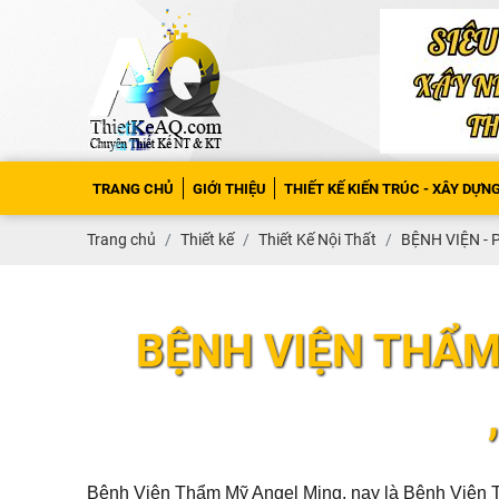
TRANG CHỦ
GIỚI THIỆU
THIẾT KẾ KIẾN TRÚC - XÂY DỰN
Trang chủ
Thiết kế
Thiết Kế Nội Thất
BỆNH VIỆN - 
BỆNH VIỆN THẨM
Bệnh Viện Thẩm Mỹ Angel Ming, nay là Bệnh Viện