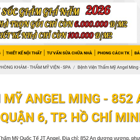
G
THIẾT KẾ NỘI THẤT
TƯ VẤN SỬA CHỮA NHÀ
PHONG CÁCH TK
BÁ
PHÒNG KHÁM - THẨM MỸ VIỆN - SPA
Bệnh Viện Thẩm Mỹ Angel Ming -
 MỸ ANGEL MING - 852
,QUẬN 6, TP. HỒ CHÍ MI
 Thẩm Mỹ Quốc Tế JT Angel. Địa chỉ: 852 An dương vương, p