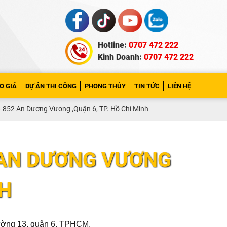
Hotline:
0707 472 222
Kinh Doanh:
0707 472 222
O GIÁ
DỰ ÁN THI CÔNG
PHONG THỦY
TIN TỨC
LIÊN HỆ
 852 An Dương Vương ,Quận 6, TP. Hồ Chí Minh
 AN DƯƠNG VƯƠNG
NH
hường 13, quận 6, TPHCM.