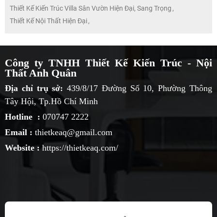
Thiết Kế Kiến Trúc Villa Sân Vườn Hiện Đại, Sang Trọng
,
Thiết Kế Nội Thất Hiện Đại
,
Công ty TNHH Thiết Kế Kiến Trúc - Nội
Thất Anh Quân
Địa chỉ trụ sở:
439/8/17 Đường Số 10, Phường Thông
Tây Hội, Tp.Hồ Chí Minh
Hotline :
070747 2222
Email :
thietkeaq@gmail.com
Website :
https://thietkeaq.com/