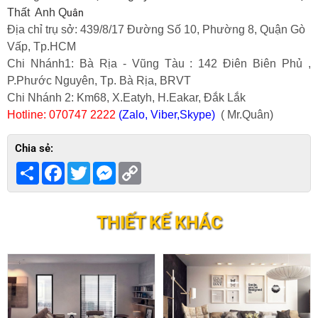
Thất Anh Q
uân
Địa chỉ trụ sở: 439/8/17 Đường Số 10, Phường 8, Quận Gò
Vấp, Tp.HCM
Chi Nhánh1: Bà Rịa - Vũng Tàu : 142 Điên Biên Phủ ,
P.Phước Nguyên, Tp. Bà Rịa, BRVT
Chi Nhánh 2: Km68, X.Eatyh, H.Eakar, Đắk Lắk
Hotline: 070747 2222
(Zalo, Viber,Skype)
( Mr.Quân)
Chia sẻ:
Share
Facebook
Twitter
Messenger
Copy
Link
THIẾT KẾ KHÁC