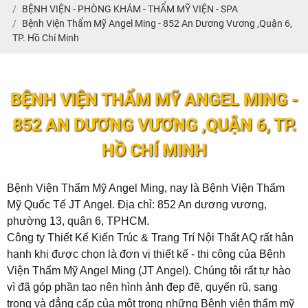
BỆNH VIỆN - PHÒNG KHÁM - THẨM MỸ VIỆN - SPA
Bệnh Viện Thẩm Mỹ Angel Ming - 852 An Dương Vương ,Quận 6,
TP. Hồ Chí Minh
BỆNH VIỆN THẨM MỸ ANGEL MING -
852 AN DƯƠNG VƯƠNG ,QUẬN 6, TP.
HỒ CHÍ MINH
Bệnh Viện Thẩm Mỹ Angel Ming, nay là Bệnh Viện Thẩm
Mỹ Quốc Tế JT Angel. Địa chỉ: 852 An dương vương,
phường 13, quận 6, TPHCM.
Công ty Thiết Kế Kiến Trúc & Trang Trí Nội Thất AQ rất hân
hạnh khi được chọn là đơn vị thiết kế - thi công của
Bệnh
Viện Thẩm Mỹ Angel Ming (JT Angel)
. Chúng tôi rất tự hào
vì đã góp phần tạo nên hình ảnh đẹp đẽ, quyến rũ, sang
trọng và đẳng cấp của một trong những Bệnh viện thẩm mỹ