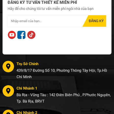
ĐĂNG KÝ TƯ VẤN THIẾT KẾ MIỄN PHÍ
Hãy để cho chúng tôi tư vấn miễn phí ngôi nhà của bạn
Trụ Sở Chính
439/8/17 Đường Số 10, Phường Thông Tây Hội, Tp.Hồ
Chí Minh
Chi Nhánh 1
Bà Rịa - Vũng Tàu : 142 Điên Biên Phủ , P.Phước Nguyên,
Tp. Bà Rịa, BRVT
Chi Nhánh 2