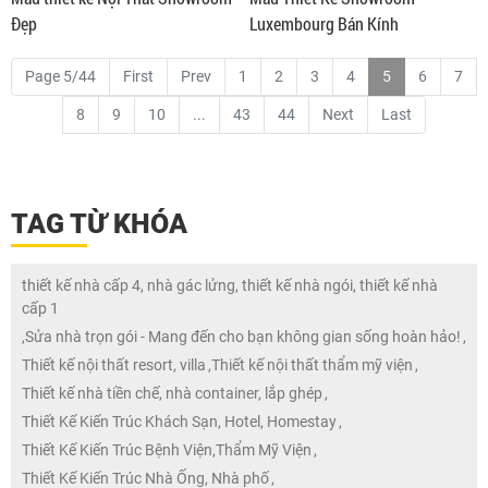
Đẹp
Luxembourg Bán Kính
Page 5/44
First
Prev
1
2
3
4
5
6
7
8
9
10
...
43
44
Next
Last
TAG TỪ KHÓA
thiết kế nhà cấp 4, nhà gác lửng, thiết kế nhà ngói, thiết kế nhà
cấp 1
,
Sửa nhà trọn gói - Mang đến cho bạn không gian sống hoàn hảo!
,
Thiết kế nội thất resort, villa
,
Thiết kế nội thất thẩm mỹ viện
,
Thiết kế nhà tiền chế, nhà container, lắp ghép
,
Thiết Kế Kiến Trúc Khách Sạn, Hotel, Homestay
,
Thiết Kế Kiến Trúc Bệnh Viện,Thẩm Mỹ Viện
,
Thiết Kế Kiến Trúc Nhà Ống, Nhà phố
,