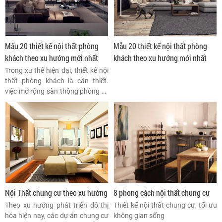
Mấu 20 thiết kế nội thất phòng
Mẫu 20 thiết kế nội thất phòng
khách theo xu hướng mới nhất
khách theo xu hướng mới nhất
Trong xu thế hiện đại, thiết kế nội
thất phòng khách là cần thiết.
việc mở rộng sàn thông phòng từ
phòng khách đến phòng ăn nhà
bếp hay phòng đọc sách để tăng
độ rộng của mặt sàn và làm thế
nào để kết hợp hài hòa được các
mặt sàn với nhau? Đó là điều
đang được nhiều nhà đầu tư
quan tâm.
Nội Thất chung cư theo xu hướng
8 phong cách nội thất chung cư
Theo xu hướng phát triển đô thị
Thiết kế nội thất chung cư, tối ưu
hóa hiện nay, các dự án chung cư
không gian sống