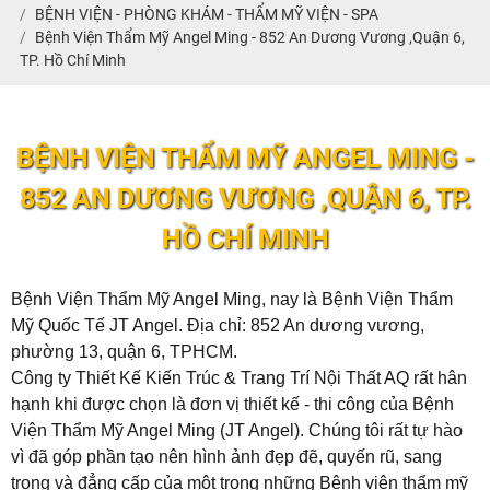
BỆNH VIỆN - PHÒNG KHÁM - THẨM MỸ VIỆN - SPA
Bệnh Viện Thẩm Mỹ Angel Ming - 852 An Dương Vương ,Quận 6,
TP. Hồ Chí Minh
BỆNH VIỆN THẨM MỸ ANGEL MING -
852 AN DƯƠNG VƯƠNG ,QUẬN 6, TP.
HỒ CHÍ MINH
Bệnh Viện Thẩm Mỹ Angel Ming, nay là Bệnh Viện Thẩm
Mỹ Quốc Tế JT Angel. Địa chỉ: 852 An dương vương,
phường 13, quận 6, TPHCM.
Công ty Thiết Kế Kiến Trúc & Trang Trí Nội Thất AQ rất hân
hạnh khi được chọn là đơn vị thiết kế - thi công của
Bệnh
Viện Thẩm Mỹ Angel Ming (JT Angel)
. Chúng tôi rất tự hào
vì đã góp phần tạo nên hình ảnh đẹp đẽ, quyến rũ, sang
trọng và đẳng cấp của một trong những Bệnh viện thẩm mỹ