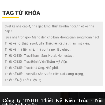
TAG TỪ KHÓA
thiết kế nhà cấp 4, nhà gác lửng, thiết kế nhà ngói, thiết kế nhà
cấp 1
,
Sửa nhà trọn gói - Mang đến cho bạn không gian sống hoàn hảo!
,
Thiết kế nội thất resort, villa
,
Thiết kế nội thất thẩm mỹ viện
,
Thiết kế nhà tiền chế, nhà container, lắp ghép
,
Thiết Kế Kiến Trúc Khách Sạn, Hotel, Homestay
,
Thiết Kế Kiến Trúc Bệnh Viện,Thẩm Mỹ Viện
,
Thiết Kế Kiến Trúc Nhà Ống, Nhà phố
,
Thiết Kế Kiến Trúc Villa Sân Vườn Hiện Đại, Sang Trọng
,
Thiết Kế Nội Thất Hiện Đại
,
Công ty TNHH Thiết Kế Kiến Trúc - Nội