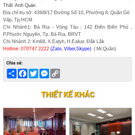
Thất Anh Q
uân
Địa chỉ trụ sở: 439/8/17 Đường Số 10, Phường 8, Quận Gò
Vấp, Tp.HCM
Chi Nhánh1: Bà Rịa - Vũng Tàu : 142 Điên Biên Phủ ,
P.Phước Nguyên, Tp. Bà Rịa, BRVT
Chi Nhánh 2: Km68, X.Eatyh, H.Eakar, Đắk Lắk
Hotline: 070747 2222
(Zalo, Viber,Skype)
( Mr.Quân)
Chia sẻ:
Share
Facebook
Twitter
Messenger
Copy
Link
THIẾT KẾ KHÁC