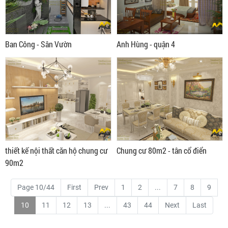
Ban Công - Sân Vườn
Anh Hùng - quận 4
thiết kế nội thất căn hộ chung cư
Chung cư 80m2 - tân cổ điển
90m2
Page 10/44
First
Prev
1
2
...
7
8
9
10
11
12
13
...
43
44
Next
Last